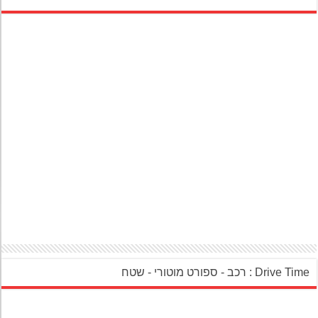
‎Drive Ti : רכב - ספורט מוטורי - שטח‎