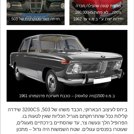
מכונית קטנה שהצילה חברה
גדולה…לא פחות מ-160,000
יחידות יוצרו ע"י ב.מ.וו עד 1962
חזיתה האריסטוקרטית של 503
ב.מ.וו 1500(נויה קלאסה) – כוכבת תערוכת פרנקפורט 1961
ביחס לעיצוב הבארוקי, הכבד משהו של 503, 3200CS שידרה
קלילות ככל שהתרחקתם מגריל הכליות שאין לטעות בו.
הפרופיל הלך ונעשה צר, עד שהסתיים בירכתיים מעוגלים,
שעוטרו בפנסים עגולים. שטח השמשות היה גדול – מתכון