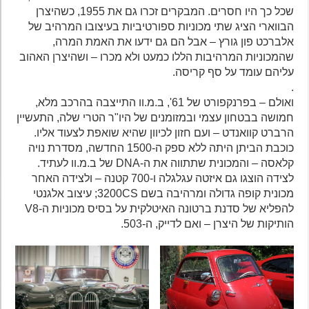
שכל כך היו חסרים. המבקרים זכרו גם את 1955, כשהיצרן
הבווארי הציג שתי מכוניות ספורטיביות בעיצובו המרהיב של
אלברכט פון גורץ – אבל הם גם ידעו את האמת המרה,
שהמכוניות המרהיבות הללו כמעט ולא מכרו – ושהיצרן האהוב
עליהם עומד על סף קריסה.
.
ואולם – בפרנקפורט של 61', ב.מ.וו התייצבה בהרכב מלא,
חמושה בבטחון עצמי ובמזומנים של היו"ר הטרי שלה, התעשיין
הרברט קוואנדט – ועם חזון לכיוון שהיא שואפת לצעוד אליו.
כוכבת הביתן היתה ללא ספק ה-1500 החדשה, מסדרת נויה
קלאסה – והמכונית שתתווה את ה-DNA של ב.מ.וו לעתיד.
לצידה הוצגו גם איזטה עגלגלה ו-700 קטנה – ולצידה האחר
מכונית קופה גדולה ומרהיבה בשם 3200CS; עיצוב אלגנטי
להפליא של סדנת ברטונה האיטלקית על בסיס מכוניות ה-V8
הותיקות של היצרן – ואם לדייק, ה-503.