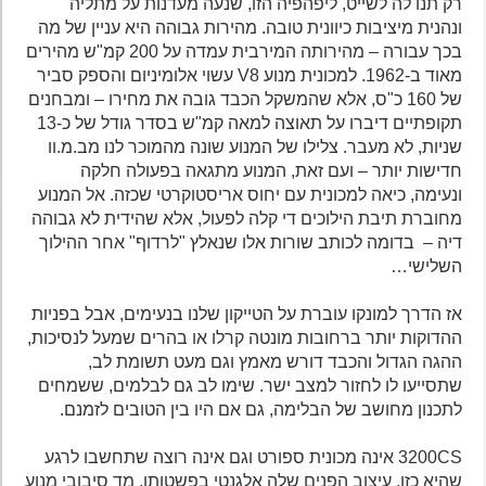
רק תנו לה לשייט, ליפהפיה הזו, שנעה מעדנות על מתליה
ונהנית מיציבות כיוונית טובה. מהירות גבוהה היא עניין של מה
בכך עבורה – מהירותה המירבית עמדה על 200 קמ"ש מהירים
מאוד ב-1962. למכונית מנוע V8 עשוי אלומיניום והספק סביר
של 160 כ"ס, אלא שהמשקל הכבד גובה את מחירו – ומבחנים
תקופתיים דיברו על תאוצה למאה קמ"ש בסדר גודל של כ-13
שניות, לא מעבר. צלילו של המנוע שונה מהמוכר לנו מב.מ.וו
חדישות יותר – ועם זאת, המנוע מתגאה בפעולה חלקה
ונעימה, כיאה למכונית עם יחוס אריסטוקרטי שכזה. אל המנוע
מחוברת תיבת הילוכים די קלה לפעול, אלא שהידית לא גבוהה
דיה – בדומה לכותב שורות אלו שנאלץ "לרדוף" אחר ההילוך
השלישי…
אז הדרך למונקו עוברת על הטייקון שלנו בנעימים, אבל בפניות
ההדוקות יותר ברחובות מונטה קרלו או בהרים שמעל לנסיכות,
ההגה הגדול והכבד דורש מאמץ וגם מעט תשומת לב,
שתסייעו לו לחזור למצב ישר. שימו לב גם לבלמים, ששמחים
לתכנון מחושב של הבלימה, גם אם היו בין הטובים לזמנם.
3200CS אינה מכונית ספורט וגם אינה רוצה שתחשבו לרגע
שהיא כזו. עיצוב הפנים שלה אלגנטי בפשטותו, מד סיבובי מנוע