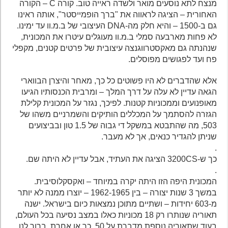
מנצח לתא נוסעים מואר ולשדה ראייה טוב. קורה C – הקורה
האחורית – הציגה לראווה את "ברך הופמייסטר", אותה ראינו
גם ב-1500 – והיא חלק מה-DNA העיצובי של ב.מ.וו עד ימינו.
לא פחות מארבעה סמלי ב.מ.וו מעוגלים עיטרו את המכונית,
שנהנתה גם מאקסטרווגנצה עיצובית של פרטים קטנים, מקפלי
פח ועד לפגושים מפוסלים.
אלא שהדברים לא היו פשוטים כל כך, מאחר והיצרן הבווארי
הגאה עדיין לא עלה על דרך המלך – ומרבית הכנסותיו הגיעו
מאופנועים וממכוניות קטנות. לפיכך, נגזר על המכונית קלילת
הגזרה להסתמך על המכללים הותיקים והשמרניים משהו של
503, מה שהתבטא במשקל די גבוה של 1.5 טון ובביצועים
שניתן להגדיר כנאים, אך לא מעבר.
.
כך ש-3200CS הציגה את העתיד, אבל עדיין לא היתה שם.
.
המכונית היפה הזו היתה יקרה במיוחד – ואקסקלוסיבית.
במשך 3 שנות יצורה – בין 1962-1965 – יוצרו ממנה לא יותר
מ-603 יחידות – ושתיים מתוכן נמצאות כיום בישראל. ישנה
תאוריה שנותרו רק 18 מכוניות כאלו במצב נסיעה בכל העולם,
בעוד שתאוריה נוספת מדברת על 50. כך או אחרת, ברור לנו