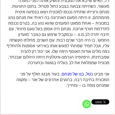
ז"ל, האיש שייבא את המכונית והשיק אותה לפני למעלה
מעשור, כשהיתה צבועה בצבע כחול פטרול. בתום החגיגות,
מנחם ורעייתו שתחיה נכנסו למכונית ויצאו בנסיעה איטית
מהמתחם. זו היתה הפעם האחרונה בה ראיתי את מנחם נוהג
במכונית – ואחת ממעט הפעמים שהוא נהג בה, בטרם נכנסה
לתרדמת חורף ארוכה. מנחם היה אספן בעל טעם מיוחד, עם
חיבה יתרה לב.מ.וו. – ובמקביל שימש גם כגזבר 'מועדון
החמש', בו היה חבר שנים רבות. עם השנים, מחלתו הקשתה
עליו, אבל תמיד שמחתי לפגוש אותו באירועי אספנות ולהחליף
כמה מלים אודות האוסף היפה שלו. אני יכול רק להניח
שמבחינתו, היפהפיה הגרמנו-איטלקית היתה היהלום שבכתר,
מכונית שממלאת את לב בעליה בגאווה ובהערכה.
אני מביט ב
טל, בנו של מנחם
, בעוד מבטו חולף על פני
המכונית בחיבה רבה, ברגעים אחרונים של אור – ומקווה
שמנחם צופה בו – ומחייך.