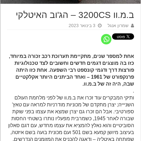
ב.מ.וו 3200CS – הג'וב האיטלקי
שמרון אנגל
3 בינואר 2023
אחת למספר שנים, מתקיימת תערוכת רכב זכורה במיוחד,
כזו בה מוצגים דגמים חדשים וחשובים לצד טכנולוגיות
פורצות דרך ודגמי קונספט רבי השפעה. אחת כזו היתה
פרנקפורט של 1961 – ואחד הביתנים היותר אקלקטיים
שבה, היה זה של ב.מ.וו.
.
ותיקי המבקרים עוד זכרו את ב.מ.וו של לפני מלחמת העולם
השניייה; יצרן מתקדם של מכוניות מודרניות למראה עם טאץ'
ספורטיבי. אבל הם זכרו גם יצרן שמצא את עצמו בפני שוקת
שבורה לאחר 1945, כשמרבית מפעליו נותרו בשטחי החסות
הסוביטיים והוא נאלץ להמציא את עצמו מחדש, עם דגם סאלון
בעיצוב מיושן קמעא בשם 501 ועם מכונית בועה בשם איזטה,
שפותחה באיטליה – ודאגה להכניס את המזומנים הנדרשים,