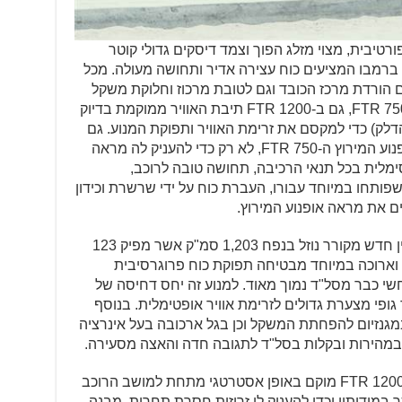
יבית, מצוי מזלג הפוך וצמד דיסקים גדולי קוטר
 ברמבו המציעים כוח עצירה אדיר ותחושה מעולה. מכל
ורדת מרכז הכובד וגם לטובת מרכוז וחלוקת משקל
אופטימלית. בדומה לאופנוע המירוץ ה-FTR 750, גם ב-FTR 1200 תיבת האוויר ממוקמת בדיוק
לק) כדי למקסם את זרימת האוויר ותפוקת המנוע. גם
הזרוע האחורית זהה בתכנונה לזו של אופנוע המירוץ ה-FTR 750, לא רק כדי להעניק לה מראה
ימלית בכל תנאי הרכיבה, תחושה טובה לרוכב,
שפותחו במיוחד עבורו, העברת כוח על ידי שרשרת וכידון
ה-FTR 1200 מצויד במנוע V-טווין חדש מקורר נוזל בנפח 1,203 סמ"ק אשר מפיק 123
 שטוחה וארוכה במיוחד מבטיחה תפוקת כוח פרוגרסיבית
וחשי כבר מסל"ד נמוך מאוד. למנוע זה יחס דחיסה של
צמד גופי מצערת גדולים לזרימת אוויר אופטימלית. בנוסף
במגנזיום להפחתת המשקל וכן בגל ארכובה בעל אינרציה
במהירות ובקלות בסל"ד לתגובה חדה והאצה מסעירה.
מיכל הדלק (13 ליטר) של ה-FTR 1200 מוקם באופן אסטרטגי מתחת למושב הרוכב
ר במידותיו וכדי להעניק לו זריזות חסרת תחרות. מבנה