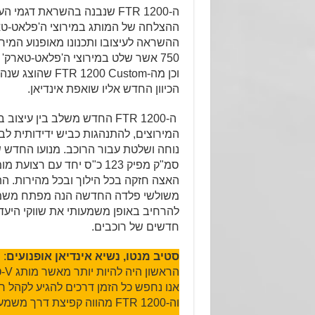
ה-FTR 1200 שנבנה בהשראת דגמי
ההצלחה של המותג במירוצי ה'פלאט-טא
וכן מה-1200 Custom
הכיוון החדש אליו שואפת אינדיאן.
ה-FTR 1200 החדש משלב בין עי
המירוצים, להתנהגות כביש ידידותית לבי
סמ"ק מפיק 123 כ"ס יחד עם 
האצה חזקה בכל הילוך ובכל מהירות. 
משולשי פלדה החדשה הנה מפתח משמעות
להרחיב באופן משמעותי את שווקי היעד
חדשים של רוכבים.
סטיב מנטו, נשיא אינדיאן אופנועים
: 
הרא
אנו נחפש כל הזמן דרכים להגיע לקהל רוכ
וה-FTR 1200 מהווה קפיצת דר