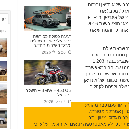
 העבר של אינדיאן ובזכות
רק', מקבל את
ההשראה לעיצובו ותכנונו מאופנוע המירוץ של אינדיאן, ה-FTR
lar
750 אשר שלט במירוצי ה'פלאט-טארק' מאז הוצג בשנת 2016
FTR  שהוצג שנה אחר כך והמחיש את
ags
חגיגה כפולה לפורשה
בישראל: קאיין חשמלית
ומרכז השירות החדש
צוב בהשראת עולם
26 ביולי 2026
ן תנוחת רכיבה זקופה,
נוחה ושלטת עבור הרוכב. מנועו החדש שמגיע בנפח 1,203
רצועת מומנט שטוחה המאפשרת
התצורה של שלדת מסבך
י בכוונה של אינדיאן
 שלה ולפנות לקהלים
BMW F 450 GS – השקה
בישראל
2 ביולי 2026
"החזון שלנו כבר מהרגע
שון היה להיות יותר מאשר מותג V-טווין אמריקני מסורתי.
בים גדול ומגוון יותר
ך משמעותית כחלק מאסטרטגיה זו. אינדיאן הוקמה על ערכי