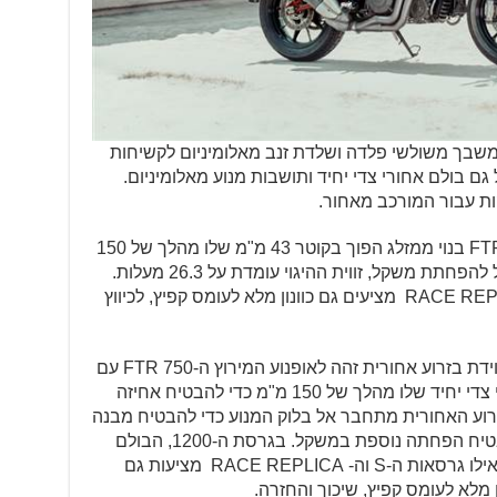
יב שלדת משבך משולשי פלדה ושלדת זנב מאלומיניום לקשיחות
גם בולם אחורי צדי יחיד ותושבות מנוע מאלומיניום.
ות עבור המורכב מאחור.
המתלה הקדמי ב-FTR 1200 בנוי ממזלג הפוך בקוטר 43 מ"מ שלו מהלך של 150
מ"מ. המתלה הקדמי נעזר גם בציר חלול להפחתת משקל, זווית ההיגוי עומדת על 26.3 מעלות.
המזלג המוזהב בגרסאות ה-S וה- RACE REPLICA מציעים גם כוונון מלא לעומס קפיץ, לכיווץ
ה-FTR 1200 החדש מצוידת בזרוע אחורית זהה לאופנוע המירוץ ה-FTR 750 עם
מבנה מסבך צינורות פלדה ובולם אחורי צדי יחיד שלו מהלך של 150 מ"מ כדי להבטיח אחיזה
רוע האחורית מתחבר אל בלוק המנוע כדי להבטיח מבנה
קומפקטי ככל הניתן וציר אחורי חלול מבטיח הפחתה נוספת במשקל. בגרסת ה-1200, הבולם
האחורי מציע כוונון עומס קפיץ והחזרה ואילו גרסאות ה-S וה- RACE REPLICA מציעות גם
ן מלא לעומס קפיץ, שיכוך והחזרה.