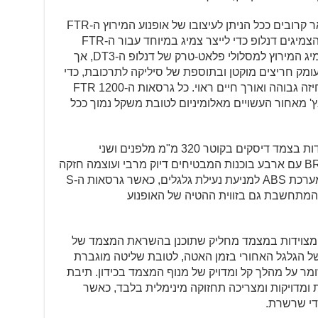
מתוך מטרה להישאר קרובים ככל הניתן לעיצובו של אופנוע המירוץ ה-FTR
750, אינדיאן שיתפה פעולה עם יצרנית הצמיגים דנלופ כדי לייצר צמיג במיוחד עבור ה-FTR
החדש ה-DT3-R. צמיג זה מבוסס על צמיג המירוץ למסלולי פלאט-טרק של דנלופ ה-DT3, אך
עומק חריצים מוקטן ובתוספת של סיליקה לתרכובת, כדי
להתאים לשימוש בכביש הציבורי עם אחיזה גבוהה ואורך חיים ראוי. כל גרסאות ה-FTR 1200
 חישוקי 19 אינץ' מלפנים ו-18 אינץ' מאחור העשויים מאלומיניום לטובת משקל נמוך ככל
כל גרסאות ה-FTR 1200 מצוידות בצמד דיסקים בקוטר 320 מ"מ מלפנים ושני
קאליפרים רדיאליים M4.32 של BREMBO עם ארבע בוכנות המבטיחים דיוק מרבי ועוצמה חזקה
במיוחד. כל הגרסאות מצוידות כצפוי במערכת ABS למניעת נעילת גלגלים, כאשר גרסאות ה-S
ה'רייס-רפליקה' מוסיפות מערכת ABS המתחשבת גם בזווית ההטיה של האופנוע
ל גרסאות ה-FTR 1200 מצוידות במצמד מחליק שתוכנן בהשראת המצמד של
של הגלגל האחורי בזמן האטה, לטובת שליטה מוגברת
ומר על מהלך קל ומדויק של מנוף המצמד בכידון. תיבת
 ומדויקות ומצריכה תחזוקה מינימלית בלבד, כאשר
די שרשרת.