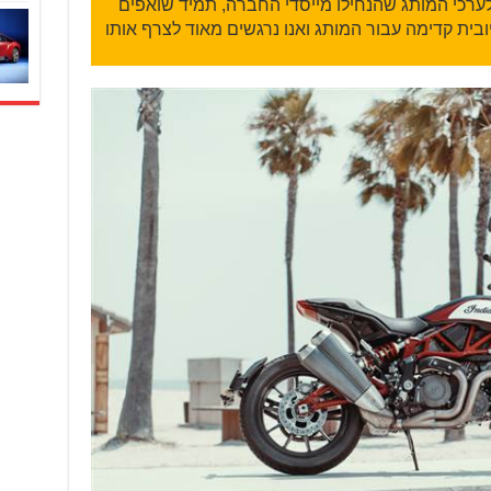
לערכי המותג שהנחילו מייסדי החברה, תמיד שואפים
א התפתחות חיובית קדימה עבור המותג ואנו נרגשים מאוד לצרף אותו