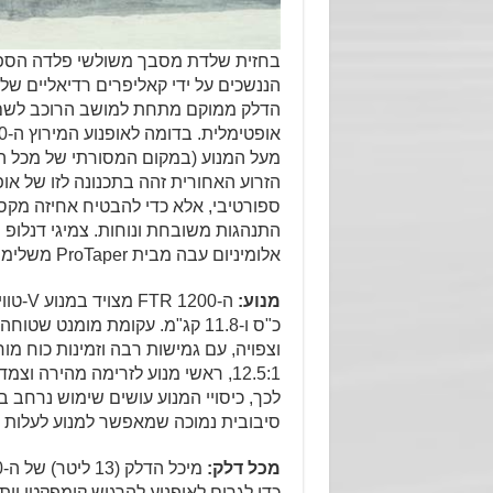
בחזית שלדת מסבך משולשי פלדה הספורט
הננשכים על ידי קאליפרים רדיאליים של
הדלק ממוקם מתחת למושב הרוכב לשם ה
מעל המנוע (במקום המסורתי של מכל הד
ספורטיבי, אלא כדי להבטיח אחיזה מקס
התנהגות משובחת ונוחות. צמיגי דנלופ 
אלומיניום עבה מבית ProTaper משלימים את מראה אופנוע המירוץ.
מנוע:
כ"ס ו-11.8 קג"מ. עקומת מומנט
וצפויה, עם גמישות רבה וזמינות כוח מ
12.5:1, ראשי מנוע לזרימה מהירה ו
לכך, כיסויי המנוע עושים שימוש נרחב 
סיבובית נמוכה שמאפשר למנוע לעלות 
מכל דלק:
כדי לגרום לאופנוע להרגיש קומפקטי יות