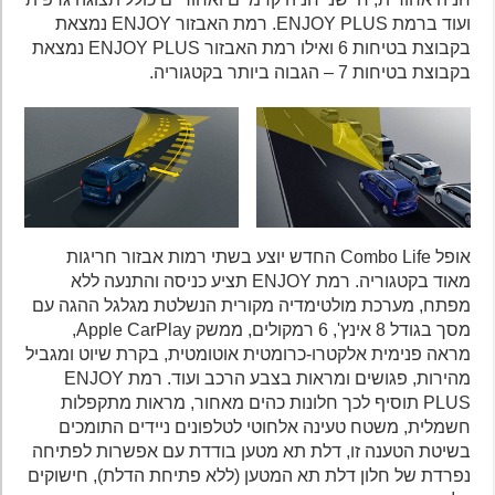
ועוד ברמת ENJOY PLUS. רמת האבזור ENJOY נמצאת
בקבוצת בטיחות 6 ואילו רמת האבזור ENJOY PLUS נמצאת
בקבוצת בטיחות 7 – הגבוה ביותר בקטגוריה.
אופל Combo Life החדש יוצע בשתי רמות אבזור חריגות
מאוד בקטגוריה. רמת ENJOY תציע כניסה והתנעה ללא
מפתח, מערכת מולטימדיה מקורית הנשלטת מגלגל ההגה עם
מסך בגודל 8 אינץ', 6 רמקולים, ממשק Apple CarPlay,
מראה פנימית אלקטרו-כרומטית אוטומטית, בקרת שיוט ומגביל
מהירות, פגושים ומראות בצבע הרכב ועוד. רמת ENJOY
PLUS תוסיף לכך חלונות כהים מאחור, מראות מתקפלות
חשמלית, משטח טעינה אלחוטי לטלפונים ניידים התומכים
בשיטת הטענה זו, דלת תא מטען בודדת עם אפשרות לפתיחה
נפרדת של חלון דלת תא המטען (ללא פתיחת הדלת), חישוקים