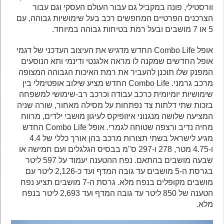
וורסטילי, פונה במקביל גם עבור העולם העסקי וגם עבור
הצרכנים הפרטיים המחפשים רכב בעל שימושיות גבוהה, עם
5 או 7 מושבים ובעל רמת בטיחות גבוהה במיוחד.
אופל Combo Life החדש מדגיש את העיצוב העדכני של דגמי
אופל החדשים שמקנה לו מראה אלגנטי ודינמי ותא הנוסעים
המפנק שלו תוכנן להעביר את רמת האיכות הגבוהה המצופה
מרכב גרמני. Combo Life החדש מציע שילוב אופטימלי בין
שימושיות יומיומית כרכב עבודה וכרכב רב-שימושי למשפחה
בזכות שתי דלתות צד נפתחות על מסילה מאחור, שורה שניה
המציעה שלושה מנגנוני איזופיקס לעיגון מושבי ילדים, מרווח
מחיה נדיב ורצפה שטוחה לגמרי. אופל Combo Life החדש
מגיע לישראל בשתי תצורות מרכב בהן אורך כללי של 4.4
ו-4.75 מטר, 278 ו-297 ס"מ בבסיס הגלגלים ועם חמישה או
שבעה מושבים בהתאם. נפח ההטענה יעמוד על 597 ליטר
בגרסת ה-5 מושבים עד גובה המדף ועד כ-2,126 ליטר עם
מושבים מקופלים בנפח מלא. גרסת ה-7 מושבים תציע נפח
הטענה של 850 ליטר עד גובה המדף ועד 2,693 ליטר בנפח
מלא.