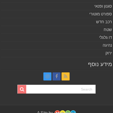
נון ופנאי
ורט מוטורי
ב חדש
ח
 גלגלי
יגה
וק
דע נוסף
A Site by