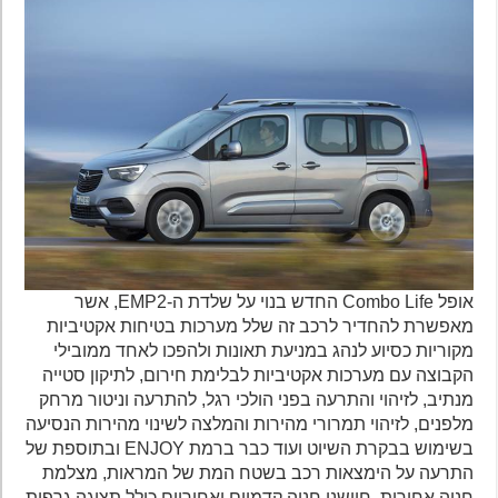
אופל Combo Life החדש בנוי על שלדת ה-EMP2, אשר
מאפשרת להחדיר לרכב זה שלל מערכות בטיחות אקטיביות
מקוריות כסיוע לנהג במניעת תאונות ולהפכו לאחד ממובילי
הקבוצה עם מערכות אקטיביות לבלימת חירום, לתיקון סטייה
מנתיב, לזיהוי והתרעה בפני הולכי רגל, להתרעה וניטור מרחק
מלפנים, לזיהוי תמרורי מהירות והמלצה לשינוי מהירות הנסיעה
בשימוש בבקרת השיוט ועוד כבר ברמת ENJOY ובתוספת של
התרעה על הימצאות רכב בשטח המת של המראות, מצלמת
חניה אחורית, חיישני חניה קדמיים ואחוריים כולל תצוגה גרפית