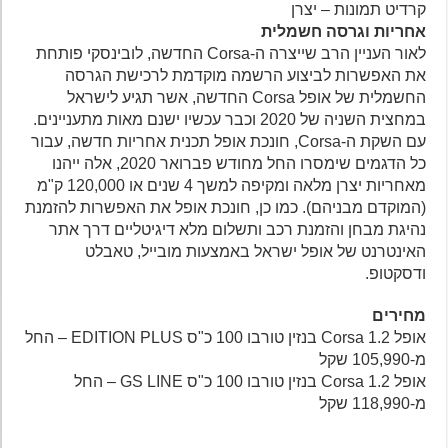
קרדיט תמונות – יצרן
אחריות וגרסה חשמלית
לאור העניין הרב שייצרה ה-Corsa החדשה, לובינסקי פותחת
את האפשרות לביצוע הרשמה מוקדמת לרכישת הגרסה
החשמלית של אופל Corsa החדשה, אשר תגיע לישראל
במחצית השניה של 2020 וכבר עכשיו ישנם מאות מתעניינים.
עם השקת ה-Corsa, חונכת אופל תכנית אחריות חדשה, עבור
כל הדגמים שימסרו החל מחודש פברואר 2020, אלה ייהנו
מאחריות יצרן מלאה ומקיפה למשך 4 שנים או 120,000 ק"מ
(המוקדם מבניהם). כמו כן, חונכת אופל את האפשרות להזמנת
נהיגת מבחן והזמנת רכב ותשלום מלא דיגיטליים דרך אתר
האינטרנט של אופל ישראל באמצעות מובייל, טאבלט
ודסקטופ.
מחירים
אופל Corsa 1.2 בנזין טורבו 100 כ"ס EDITION PLUS – החל
מ-105,990 שקל
אופל Corsa 1.2 בנזין טורבו 100 כ"ס GS LINE – החל
מ-118,990 שקל