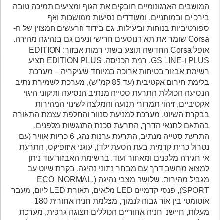
המושבים הארגונומיים חובקים את הגוף ומציעים תמיכה טובה
בירכיים ובמותניים, ומעודדים נסיעות ממושכות ואף
ספורטיביות בנוחות וביעילות. גם בידוד הרעשים המצוין של ה-
Corsa שומר את תא הנוסעים חרישי ונעים גם בנהיגה מהירה.
אופל Corsa החדשה תוצע בשתי רמות אבזור: EDITION
PLUS ו-GS LINE. רמת הכניסה, EDITION PLUS תציע
רשימת אבזור בטיחות ארוכה במיוחד שעיקריה – מערכת
בלימת חירום אקטיבית (עד 85 קמ"ש), מערכת לשמירת נתיב
הנסיעה הכוללת התרעת סטייה מנתיב הנסיעה ותיקוני היגוי
אקטיביים, זיהוי תמרורי תנועה והמלצה לשינוי המהירות
בבקרת השיוט, מערכת למניעת סנוור והחלפת עצמת התאורה
בהתאם לתנאי הדרך, התרעת סכנת התנגשות מלפנים,
התרעת סטייה מנתיב, התרעת ערנות נהג, 6 כריות אוויר (עם
נטרול כרית קדמית בעת הסעת ילד), עוגני איזופיקס, התרעת
אי חגירה מלפנים ומאחור ועוד. ברשימת האבזור עוד ניתן
למצוא מחשב דרך עם מבחר נתוני נהיגה, בקרת שיוט עם
מגביל מהירות, שלושה מצבי נהיגה (ECO, NORMAL,
SPORT), פנסי קדמיים LED מלאים, תאורת LED ליום, מעבר
אוטומטי בין אור גבוה לנמוך, מצלמת חניה אחורית 180
מעלות, חיישני חניה אחוריים הכוללים תצוגה גרפית, מערכת