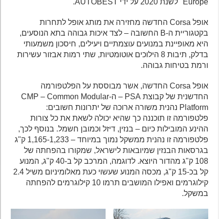
Europe" לשנת 2020 על ידי AUTOBEST.
אופל Corsa החדשה מחזירה את מותג אופל לתחרות
בקטגוריית ה-B החשובה – לצד איכות גבוהה בתא הנוסעים,
היא מאופיינת במנועים עוצמתיים ויעילים, חיסכון משמעותי
בדלק, תיבות 8 הילוכים אוטומטיות, שתי רמות אבזור עשירות
ורמת בטיחות גבוהה.
אופל Corsa החדשה, אשר מבוססת על הפלטפורמה
החדשנית של קבוצת PSA – ה-CMP – Common Modular
Platform נהנית משורה ארוכה של יתרונות חשובים:
פלטפורמה זו תוכננה כך שהיא יכולה לשאת את כל צורות
ההינע המובילות כיום – בנזין, דיזל וכמובן חשמל. בנוסף לכך,
פלטפורמה זו נהנית ממשקל נמוך במיוחד – 1,165-1,233 ק"ג
בגרסאות הבנזין שמיובאות לישראל, שמקורו בהפחתה של
108 ק"ג מהדור היוצא. לדוגמה, המרכב קל ב-40 ק"ג, המנוע
קל בכ-15 ק"ג, מכסה המנוע שעשוי כעת מאלומיניום משיל 2.4
קילוגרמים ואפילו המושבים תרמו 10 קילוגרמים להפחתה
במשקל.