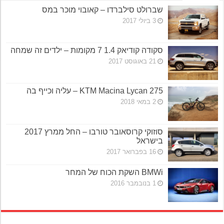
שברולט סילברדו – קאובוי מוכר במס
3 ביולי 2017
סקודה קודיאק 1.4 7 מקומות – ילדים זה שמחה
21 באוגוסט 2017
KTM Macina Lycan 275 – עליה וכייף בה
2 במאי 2018
סוזוקי קרוסאובר טורבו – החל ממרץ 2017
בישראל
16 בפברואר 2017
BMWi השקת הכוח של המחר
1 בנובמבר 2016