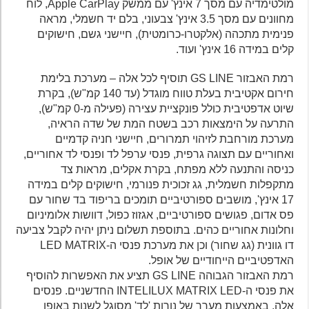
מולטימדיה עם מסך 7 אינץ' עם ממשק Apple CarPlay, לוח
מחוונים עם מסך 3.5 אינץ' צבעוני, בלם יד חשמלי, מראה
פנימית מתכהה (אלקטרו-כרומטית), חיישני גשם, חישוקים
קלים במידה 16 אינץ' ועוד.
רמת האבזור GS LINE תוסיף לכל אלה – מערכת בלימת
חירום אקטיבית בעלת טווח מוגדל (עד 140 קמ"ש), בקרת
שיוט אדפטיבית כולל פונקציית עצירה (פעילה מ-0 קמ"ש),
התרעה על הימצאות רכב בשטח המת של שדה הראיה,
מערכת מורחבת לזיהוי תמרורים, חיישני חניה קדמיים
ואחוריים עם תצוגה גרפית, פנסי ערפל לד ופנסי לד אחוריים,
כניסה והתנעה ללא מפתח, בקרת אקלים, מראות צד
מתקפלות חשמלית, גג זכוכית פנורמי, חישוקים קלים במידה
17 אינץ', מושבים ספורטיביים תומכים בריפוד בד שחור עם
פס אדום, פגושים ספורטיביים, אגזוז כפול, דוושות אלומיניום
וחלונות אחוריים כהים. בתוספת תשלום ניתן יהיה לקבל צביעה
דו גוונית (גג שחור) וכן את מערכת פנסי ה-LED MATRIX
האדפטיביים הייחודיים של אופל.
רמת האבזור הגבוהה GS LINE תציע את האפשרות להוסיף
את פנסי ה-INTELILUX MATRIX LED החדשניים. פנסים
אלה, באמצעות מערך של נורות 'לד' מסוגל לשנות באופן