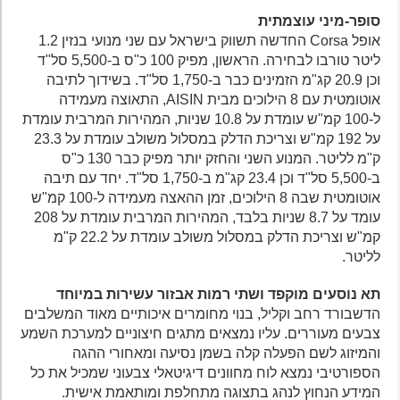
סופר-מיני עוצמתית
אופל Corsa החדשה תשווק בישראל עם שני מנועי בנזין 1.2
ליטר טורבו לבחירה. הראשון, מפיק 100 כ"ס ב-5,500 סל"ד
וכן 20.9 קג"מ הזמינים כבר ב-1,750 סל"ד. בשידוך לתיבה
אוטומטית עם 8 הילוכים מבית AISIN, התאוצה מעמידה
ל-100 קמ"ש עומדת על 10.8 שניות, המהירות המרבית עומדת
על 192 קמ"ש וצריכת הדלק במסלול משולב עומדת על 23.3
ק"מ לליטר. המנוע השני והחזק יותר מפיק כבר 130 כ"ס
ב-5,500 סל"ד וכן 23.4 קג"מ ב-1,750 סל"ד. יחד עם תיבה
אוטומטית שבה 8 הילוכים, זמן ההאצה מעמידה ל-100 קמ"ש
עומד על 8.7 שניות בלבד, המהירות המרבית עומדת על 208
קמ"ש וצריכת הדלק במסלול משולב עומדת על 22.2 ק"מ
לליטר.
תא נוסעים מוקפד ושתי רמות אבזור עשירות במיוחד
הדשבורד רחב וקליל, בנוי מחומרים איכותיים מאוד המשלבים
צבעים מעוררים. עליו נמצאים מתגים חיצוניים למערכת השמע
והמיזוג לשם הפעלה קלה בשמן נסיעה ומאחורי ההגה
הספורטיבי נמצא לוח מחוונים דיגיטאלי צבעוני שמכיל את כל
המידע הנחוץ לנהג בתצוגה מתחלפת ומותאמת אישית.