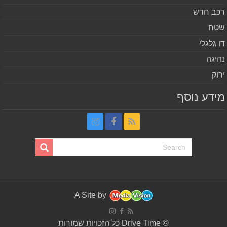
ב חדש
ח
 גלגלי
יגה
וק
דע נוסף
A Site by
© Drive Time כל הזכויות שמורות