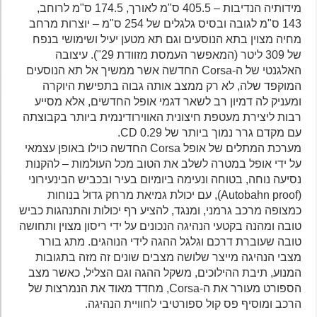
מידותיה הנדיבות – 405.5 ס"מ לאורך, 174.5 ס"מ לרוחב,
143 ס"מ לגובה ובסיס גלגלים של 254 ס"מ – יוצרות מרחב
מחיה מצוין בתא הנוסעים וגם תא מטען יעיל ושימושי בנפח
של 309 ליטר (המאפשר העמסת מזוודת 29"). עיצובה
האלגנטי של ה-Corsa החדשה אשר ממשיך אל תא הנוסעים
המוקפד שלה, לא רק ממצב אותה גבוה בתפישת היוקרה
ומעניק לה דמיון רב לשאר דגמי אופל החדשים, אלא מסייע
רבות ליצירת מעטפת חיצונית האווירודינמית ביותר בקבוצתה
עם מקדם גרר נמוך ביותר של 0.29 CD.
מערכת המתלים של אופל Corsa החדשה כוילו באופן עצמאי
על ידי אופל במטרה לשלב את הטוב מכל העולמות – להקנות
נסיעה נוחה, בטוחה ונעימה ביומיום בעיר ובכביש הבינעירוני
(Autobahn proof), עם יכולת גמיאת מרחק גדול בנוחות
כמצופה מרכב גרמני, ומנגד, להציע רף יכולות והתנהגות כביש
טובה ומהנה בקטעי הנהיגה הנכונים על ידי ריסון מצוין ותחושה
טובה שעוברת דרכם וגלגל ההגה לידי הנוהגים. מתג בורר
מצבי הנהיגה מייצר שלושה מצבים שונים זה מזה בתגובות
המנוע, תיבת ההילוכים, משקל ההגה וגם הצליל, כאשר מצב
הספורט מעורר את ה-Corsa, מחדד מאוד את הנמרצות של
הרכב ומוסיף פס קול ספורטיבי לחוויית הנהיגה.