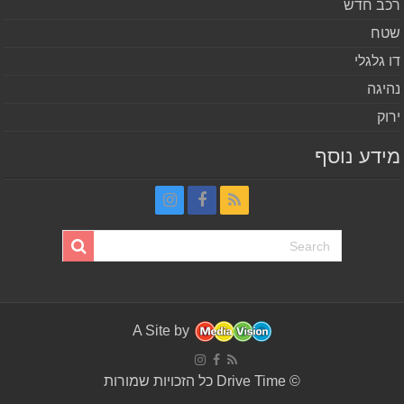
ב חדש
ח
 גלגלי
יגה
וק
דע נוסף
A Site by
© Drive Time כל הזכויות שמורות