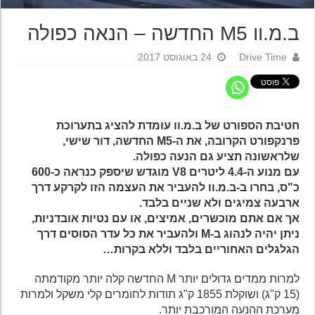
ב.מ.וו M5 החדשה – הנאה כפולה
Drive Time
24 באוגוסט 2017
חטיבת הספורט של ב.מ.וו עומדת להציג בתערוכת
פרנקפורט הקרובה, את ה-M5 החדשה, דור שישי,
שלראשונה תציע גם הנעה כפולה.
עם מנוע ה-4.4 ליטרים V8 מוגדש שיספק כנראה כ-600
כ"ס, בחרו ב-ב.מ.וו להעביר את העצמה הזו לקרקע דרך
ארבעה צמיגים ולא שניים בלבד.
אך אם אתם מוכשרים, אמיצים, או עם נטיות אובדניות,
ניתן יהיה לנהוג ב-M ולהעביר את כל עדר הסוסים דרך
הגלגלים האחוריים בלבד וללא בקרות…
למרות ממדים גדולים יותר M החדשה קלה יותר מקודמתה
(15 ק"ג) ושוקלת 1855 ק"ג תודות לחומרים קלי משקל ולמרות
מערכת ההנעה המורכבת יותר.