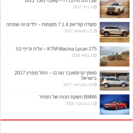
שברולט סילברדו – קאובוי מוכר במס
3 ביולי 2017
סקודה קודיאק 1.4 7 מקומות – ילדים זה שמחה
21 באוגוסט 2017
KTM Macina Lycan 275 – עליה וכייף בה
2 במאי 2018
סוזוקי קרוסאובר טורבו – החל ממרץ 2017
בישראל
16 בפברואר 2017
BMWi השקת הכוח של המחר
1 בנובמבר 2016