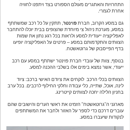
התחרויות והאתגרים מעולם הספורט בצד ויתפנו לחוויה
אחרת לגמרי.
גם במסע הקרוב, חברת
פוינטר
, תתקין על כל רכב שמשתתף
במסע, מערכת ניהול צי מיוחדת שהצופים בבית יוכלו להתחבר
לאפליקציה ייעודית למסע ולראות בכל רגע נתון את שמות
הצוותים והתקדמותם במסע – פרטים על האפליקציה יופיעו
בדף הפייסבוק של גרוטאשטח.
בנוסף, צוות של עובדי חברת פוינטר ישתתף במסע עם רכב
ייעודי, אשר נמצא בימים אלו בשלבי ההכנה למסע.
הצוותים בכלי הרכב לוקחים את ציודם האישי ברכב: ציוד
לינה, אוכל, שתייה, כלי עבודה וחלקי החילוף לרכבים. בכל ערב
בחניון הלילה יחכה לצוותים קייטרינג.
מארגני ה"גרוטאשטח" הזמינו את ראשי הערים והישובים שהם
עוברים דרכם כדי לספר על האזור ולחבר את המשתתפים
לנקודות שיעברו במסע.