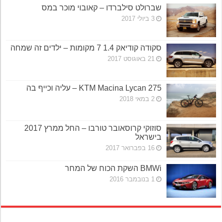
שברולט סילברדו – קאובוי מוכר במס
3 ביולי 2017
סקודה קודיאק 1.4 7 מקומות – ילדים זה שמחה
21 באוגוסט 2017
KTM Macina Lycan 275 – עליה וכייף בה
2 במאי 2018
סוזוקי קרוסאובר טורבו – החל ממרץ 2017
בישראל
16 בפברואר 2017
BMWi השקת הכוח של המחר
1 בנובמבר 2016