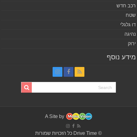
ב חדש
ח
 גלגלי
יגה
וק
דע נוסף
A Site by
© Drive Time כל הזכויות שמורות