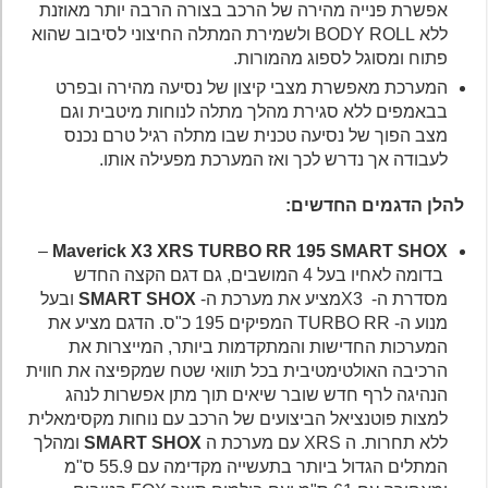
אפשרת פנייה מהירה של הרכב בצורה הרבה יותר מאוזנת
ללא BODY ROLL ולשמירת המתלה החיצוני לסיבוב שהוא
פתוח ומסוגל לספוג מהמורות.
המערכת מאפשרת מצבי קיצון של נסיעה מהירה ובפרט
בבאמפים ללא סגירת מהלך מתלה לנוחות מיטבית וגם
מצב הפוך של נסיעה טכנית שבו מתלה רגיל טרם נכנס
לעבודה אך נדרש לכך ואז המערכת מפעילה אותו.
להלן הדגמים החדשים:
–
Maverick X3 XRS TURBO RR 195 SMART SHOX
בדומה לאחיו בעל 4 המושבים, גם דגם הקצה החדש
מסדרת ה- X3מציע את מערכת ה-
SMART SHOX
ובעל
מנוע ה- TURBO RR המפיקים 195 כ"ס. הדגם מציע את
המערכות החדישות והמתקדמות ביותר, המייצרות את
הרכיבה האולטימטיבית בכל תוואי שטח שמקפיצה את חווית
הנהיגה לרף חדש שובר שיאים תוך מתן אפשרות לנהג
למצות פוטנציאל הביצועים של הרכב עם נוחות מקסימאלית
ללא תחרות. ה XRS עם מערכת ה
SMART SHOX
ומהלך
המתלים הגדול ביותר בתעשייה מקדימה עם 55.9 ס"מ