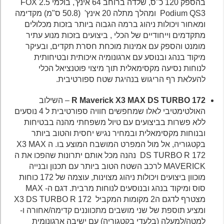
בהספק 120 כ"ס, שלדה ברוחב 64 אינץ', בולמי FOX 2.5
Podium QS3 ומהלך מתלה 20 אינץ' (50.8 ס"מ) מקדימה
ומאחור ויכולות ניהוג ברמה הגבוה ביותר בזכות מכלולים
מתקדמים וייחודיים של הכלי , ביצועים בזכות מנוע עתיר
מומנט והספק עם אמינות מוכחת חסרת תקדים, ובעיקר
מיקוד בנהג ובנוסע עם ארגונומיה איכותית ובטיחותית
לנוחות נסיעה מקסימאלית תוך מיצוי פוטנציאל הכלי
להעלאת רף הריגוש בנהיגת שטח ספורטיבית.
172
R Maverick X3 MAX DS TURBO
– השילוב
האולטימטיבי לאלו שמחפשים חוויה ספורטיבית ל 4 נוסעים
ללא פשרות בביצועים עם טיול משפחתי מהנה בבטיחות
ובנוחות מקסימאלית ובמחיר נגיש יחסית והטוב ביותר
בקטגוריה, אל מול המפרט המושבח המוצע בו. ה X3 MAX
DS TURBO R 172 נהנה מכל אותם יתרונות שהפכו את ה
MAVERICK לרכב השטח הטוב ביותר עם תכנון ובנייה
מוכוון ביצועים ויכולות ניהוג מצוינות, עוצמה של 172 כוחות
סוס ומיקוד בנהג ובנוסעים לנוחות מרבית. דגם ה- MAX
מצטרף לדגם ה2 מקומות המקביל X3 DS TURBO R 172
ומציע תוספת של שני מושבים מתכווננים קדימה/אחורה ו-
למטה/למעלה (בלעדי בקטגוריה) עם ישיבה ארגונומית