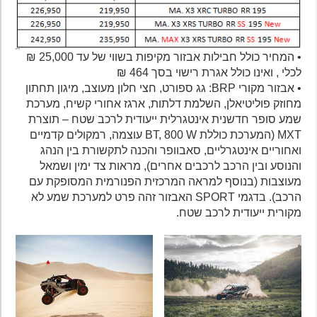
• המחיר כולל חבילות אבזור מקיפות בשווי של עד 25,000 ₪
לכלי , ואינו כולל אגרת רישוי בסך 464 ₪
• אבזור מקורי BRP: גג ספורט, חצי חלון מעוצב, מיגון תחתון
מחוזק פוליטיאלן, השלמת דלתות, ארגז אחורי קשיח, מערכת
שמע סופר חדשנית אינטגרלית ייעודית לרכב שטח – תוצרת
MXT (המערכת כוללת BT, 800 W עוצמה, רמקולים קדמיים
ואחוריים אינטגרליים, סאבוופר והכנה לתקשורת בין הנהג
והנוסע ובין הרכב לרכבים אחרים), מראות צד ימין ושמאל
מעוצבות (בנוסף למראה המרכזית הפנורמית המסופקת עם
הרכב). בדגמי SPORT האבזור זהה פרט למערכת שמע לא
מקורית ייעודית לרכב שטח.