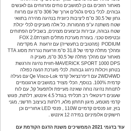
מאחור הזוכים גם כן למושבים נוחים ומרווחים גם לאנשים
גבוהים. לכלי בסיס גלגלים ארוך של 306 ס"מ עם מרווח
גחון של 30.5 ס"מ ליציבות כיוונית בנהיגה מהירה בתוואי
שטח משתנה ע"פ מהמורות. כל אלה מעניקים לכלי יכולת
שטח גבוהה, עבירות וביצועים מצוינים, בשבילים הפתוחים
ובטיפוס טכני. בעזרת מערכת מתלים תוצרתFOX 2.0
PODIUM (מהטובים בתעשייה) עם זרועות A מקדימה
ומהלך מתלה קדמי של 31.8 ס"מ וזרועות נגררות מסוג TTA
מאחור עם מהלך מתלה של 30.5 ס"מ, מעניק ה
MAVERICK SPORT 1000 DPS-חווית נהיגה והרגשת
בטחון ויכולות ניהוג גבוהות. לכלי מערכת הנעה כפולה
2WD\4WD עם דיפרנציאל קדמי Qe Visco-Lok עם נעילה
קדמית 100%. בנוסף, הכלי מצויד במושבים ארגונומיים
לתנוחת נהיגה נוחה שאינה מעייפת ולתפעול קל, עם לוח
שעונים דיגיטאלי רב תכליתי בגודל 4.5 אינטש, דלתות, פגוש
קדמי מוטמע, מיגון תחתון מלא, דלתות בעיצוב חדשני, מגני
בוץ, זוג פנסים קדמיים 110W , פנסי LED אחוריים וכן
חישוקים אלומיניום במידה 12 אינטש .
עוד בדגמי 2021 הממשיכים משנת הדגם הקודמת עם