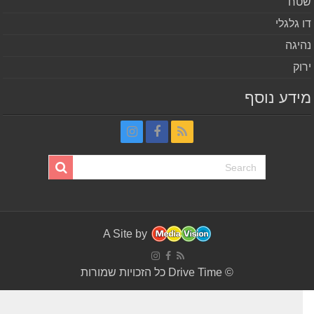
ח
 גלגלי
יגה
וק
דע נוסף
A Site by
© Drive Time כל הזכויות שמורות