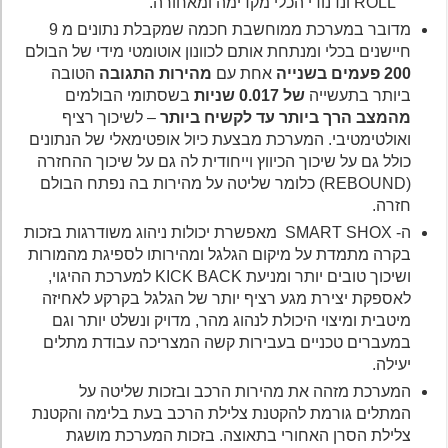
ROLL ונדנודי הכלי מקדימה ומאחורה.
מדובר במערכת ממוחשבת חכמה שמקבלת נתונים מ 9
חיישנים בכלי ומנתחת אותם לכוונון אוטומטי מידי של הבולם
200 פעמים בשנייה
אחת עם
מהירות התגובה
הטובה
ביותר בתעשייה
של 0.017 שניות
בשסתומי הבולמים
מהמצב הרך ביותר עד לקשיח ביותר
– לשיכוך רציף
ואולטימטיבי. המערכת מבצעת כיול אופטימאלי של הנתונים
כולל גם על שיכוך הכיווץ וייחודית לה גם על שיכוך ההחזרה
(REBOUND) כלומר שליטה על מהירות בה נפתח הבולם
חזרה.
ה- SMART SHOX מאפשרת יכולות ניהוג משודרגות בזכות
בקרה מתמדת על מיקום הגלגל ומהירותו לספיגת מהמורות
ושיכוך טובים יותר ומניעת KICK BACK למערכת ההיגוי,
לאספקת יצירת מגע רציף יותר של הגלגל בקרקע לאחיזה
מיטבית ומיצוי היכולת לנהוג מהר, מדויק ונשלט יותר וגם
במעברים טכניים בעבירות קשה המצריכה עבודת מתלים
יעילה.
המערכת מזהה את מהירות הרכב ובזכות שליטה על
המתלים גורמת להקטנת צלילת הרכב בעת בלימה והקטנת
צלילת הסרן האחורי בתאוצה. בזכות המערכת מושגת