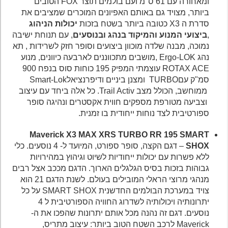
ומאחורה עם 61 ס"מ ועם בולמים תוצר FOX הטובים
ביותר, מצויד גם באותם האפיונים המוכרים שמציבים את
סדרת ה X3 כטובה ביותר בשטח בזכות
יכולות הניהוג
,
ביצועי המנוע
והמיקוד בנהג ובנוסעים
, עם תנוחת ישיבה
נמוכה, מבנה שלדה מוכוון ביצועים וסופר חזק לשרידות , תא
נהג Ergo-LOK ,מושבים מתכווננים לארבעה כיוונים, מנוע
ROTAX ACE עוצמתי המפיק 195 כוחות סוס בנפח 900
סמ"ק עםTURBO ומצנן ביניים ודיפרנציאלSmart-Lok
ממוחשב, הכולל מצב Trail Activ. כל אלה ביחד עם עיצוב
וצביעה מטורפת מספקים חווית אקסטרים ונהיגה סופר
ספורטיבית לצד נוחות ייחודית בו זמנית.
Maverick X3 MAX XRS TURBO RR 195 SMART
SHOX
– דגם הקצה, סופר ספורט, המיועד ל- 4 נוסעים. כלי
ללא פשרות עם יכולות ייחודיות לשיוט וגיהוץ במהירויות
גבוהות בזכות בסיס הגלגלים הארוך. הדגם מככב אצל רבים
מנהגי מרוצי הראלי המובילים בעולם. לשנת הדגם 21 הוא
צויד במערכת הבולמים החדשנית SMART SHOX על כל
יתרונותיה ויכולותיה לשדרוג החוויה הספורטיבית ל 4
נוסעים. דגם זה נהנה מכל אותם יתרונות שהפכו את ה-
Maverick לרכב השטח הטוב ביותר: עיצוב מתריס,