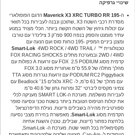
שינויי גרפיקה
ה-
Maverick X3 XRC TURBO RR 195
הדגם הפופולארי
מסדרת רכבי השטח X3 ,שתוכנן ונבנה לעבירות בכל תוואי
עם יכולות גיהוץ של השטח הקשה ביותר. הכלי מצויד במנוע
עתיר מומנט והספק בנפח 900 סמ"ק 3 צילינדר עם טורבו
ומצנן ביניים המפיק -195 כוחות סוס ועם הנעה עם
טכנולוגיית ™
4WD ROCK / 4WD TRAIL /
Smart-Lok
2WD / 4WD ובמערכת מתלים FOX RACING SHOCKS
קדמית מסוג FOX 2.5 PODIUM עם זרועות A כפולות עם
מהלך מתלה של 55.9 ס"מ ואחורית מסוג FOX 3.0
PODIUM RC2 Piggyback עם זרועות נגררות מסוג TTA
עם מהלך של 61 ס"מ, ל- XRC גלגלים 15" Beadlock עם
צמיגי מקסיס ליברטי "32 ומרווח גחון של 40.6 ס"מ
לעבירות מושלמת. מערכת ה-SMART LOK מעניקה לכלי
את יכולות הטיפוס הטובות ביותר בשטח טכני ונסיעה סופר
ספורטיבית מהירה בשבילים ודיונות. נעילת הדיפרנציאל
הקדמית מסוג
Smart-Lok
, מאפשרת בחירת מצבי נסיעה
בלחיצת כפתור (דיונות, שבילים, טכני) והשגת אחיזה
מקסימאלית בכל תוואי שטח. מערכת ה- Smart-Lok,
הייחודית ל- Can-Am, מציעה שליטה אלקטרונית ומאפשרת