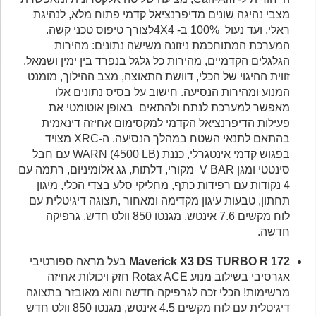
מצבי נהיגה שונים מדיפרנציאל קדמי פתוח מלא, לנהיגת
ראלי, ועד נעול 100% ב- 4X4לצורך טיפוס טכני קשה.
המערכת המתוחכמת ניזונה משישה נתונים: מהירות
הגלגלים הקדמיים, מהירות כל גלגל בנפרד בין ימין ושמאל,
זווית ההיגוי של הכלי, דוושת התאוצה, מצב ההילוך, מומנט
המנוע ומהירות הנסיעה. חישוב על בסיס נתונים אלו
מאפשר למערכת לנתח ולהתאים באופן אוטומטי את
פעילות הדיפרנציאל הקדמי למקסימום אחיזה דינאמית
בהתאם לתנאי השטח במהלך הנסיעה. ה-XRC מצויד
בפגוש קדמי אינטגרלי, כננת (WARN (4500 LB עם חבל
סינטטי ומגן V BAR מקורי, דלתות, גג אלומיניום, רתמה עם
4 נקודות עם רפידות כתף, מחליקי סלע בצדי הכלי, מיגון
תחתון, טבעות עיגון מקדימה ומאחור ,תצוגה דיגיטלית עם
לוח מקשים 7.6 אינטש, מגנטו 850 וולט חדש, גרפיקה
חדשה.
Maverick X3 DS TURBO R 172
בעל מראה ספורטיבי
אגרסיבי בשילוב מנוע Rotax ACE חזק ויכולות אחיזה
מרשימות! הכלי זכה לגרפיקה חדשה והוא מאובזר בתצוגה
דיגיטלית עם לוח מקשים 4.5 אינטש, מגנטו 850 וולט חדש