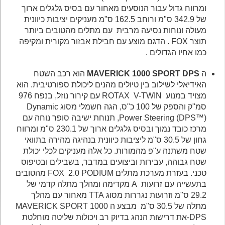
ומרווח גדול עבור הנוסעים מאחור עם בסיס גלגלים ארוך
של 342.9 ס"מ ורוחב 162.5 ס"מ מעניקים יציבות כיוונית
מעולה ונוחות נסיעה מרבית עם מתלים מהטובים ביותר
תוצר FOX . הדגם מוצע עם חבילת אבזור מקורית ומקיפה
כמו אחיו הגדולים .
ה
MAVERICK 1000 SPORT DPS
הוא רכב השטח
האידיאלי לשילוב בין טיולים מהנים ליכולת ספורטיבית. הוא
מצויד במנוע ROTAX V-TWIN עם קירור נוזל, בנפח 976
סמ"ק והספק של 100 כ"ס, הגה חשמלי מסוג Dynamic
Power Steering (DPS™), תנוחת ישיבה סופר נוחה עם
מרכז כובד נמוך ובסיס גלגלים ארוך של 230.1 ס"מ ומרווח
גחון של 30.5 ס"מ ליציבות כיוונית בנהיגה מהירה בתוואי
שטח משתנה ע"פ מהמורות. כל אלה מעניקים לכלי יכולת
שטח גבוהה, עבירות וביצועים במדבר, בשבילים ובטיפוס
טכני. בעזרת מערכת מתלים FOX 2.0 PODIUM מהטובים
בתעשייה עם זרועות A מקדימה ומהלך מתלה קדמי של
29.2 ס"מ וזרועות נגררות מסוג TTA מאחור עם מהלך
מתלה של 30.5 ס"מ מבצע ה MAVERICK SPORT 1000
DPS-את דרישות הנהג בדיוק רב ויכולות שליטה מוחלטת