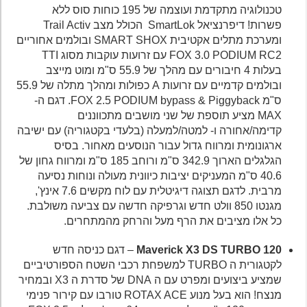
טכנולוגיה מתקדמת ועוצמה של 195 כוחות סוס ללא
פשרות! דיפרנציאל SmartLok הכולל מצב Trail Activ
ומערכת מתלים אקטיבית SMART SHOX
ובולמים אחוריים
FOX 3.0 PODIUM RC2 עם זרועות עוקבות מסוג TTI
בעלות 4 חיבורים עם מהלך של 55.9 ס"מ ומוט מייצב
ובולמים קדמיים עם זרועות A כפולות ומהלך מתלה של 55.9
ס"מ FOX 2.5 PODIUM bypass & Piggyback. דגם ה-
MAX מציע תוספת של שני מושבים מתכווננים
קדימה/אחורה ו- למטה/למעלה (בלעדי בקטגוריה) עם ישיבה
ארגונומית ומרווח גדול עבור הנוסעים מאחור. בסיס
הגלגלים הארוך 342.9 ס"מ ורוחב 185 ס"מ ומרווח גחון של
40.6 ס"מ המעניקים יציבות כיוונית מעולה ונוחות נסיעה
מרבית. לדגם תצוגה דיגיטלית עם לוח מקשים 7.6 אינץ',
מגנטו 850 וולט חדש וגרפיקה חדשה עם צביעה משולבת.
כל אלו מציבים את הרף מעל והרחק מהמתחרים.
120
Maverick X3 DS TURBO
– דגם כניסה חדש
לקטגורית ה TURBO למשפחת רכבי השטח הספורטיביים
שמציע ביצועים ומפרט עם ה DNA של סדרת ה X3 ובמחיר
מנצח! הוא בעל מנוע ROTAX ACE טורבו עם קירור פנימי