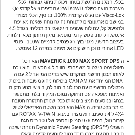
בכלי, המקנים הרגשת בטחון ויכולות ניהוג גבוהות. לכלי
מערכת הנעה כפולה 2WD\4WD עם דיפרנציאל קדמי Qe
Visco-Lok עם נעילה קדמית 100%. בנוסף, הכלי מצויד
במושבים ארגונומיים לתנוחת נהיגה נוחה שאינה מעייפת
ולתפעול קל, עם לוח שעונים דיגיטאלי רב תכליתי בגודל 4.5
אינטש, דלתות, פגוש קדמי מוטמע, מיגון תחתון מלא, דלתות
בעיצוב חדשני, מגני בוץ, זוג פנסים קדמיים 110W , פנסי
LED אחוריים וכן חישוקים אלומיניום במידה 12 אינטש .
ה
MAVERICK 1000 MAX SPORT DPS
הוא הכלי
האולטימטיבי לטיול משפחתי וחוויה ל 4 נוסעים . הוא זוכה
לאותו תכנון חדשני ומתקדם שיש בדגם המיועד ל 2 עם ה
DNA המייחד את CAN AM ביכולות ניהוג משובחות בזכות
מכלולים חדשניים עם טכנולוגיה מובילה, ביצועי מנוע חזקים
ואמינות מופלאה עם תחזוקה נמוכה ומיקוד בלתי מתפשר
בנהג ובנוסעים המציבים אותו ככלי שנותן התמורה הטובה
ביותר בקטגוריה. ה MAX הוא רכב השטח האידיאלי לטיולי
4X4 ל 4 נוסעים. הוא מצויד במנוע ROTAX V-TWIN עם
קירור נוזל, בנפח 976 סמ"ק והספק של 100 כ"ס הגה
חשמלי Dynamic Power Steering (DPS™) תנוחת ישיבה
סופר נוחה עם מרכז כובד נמוך לנוסעים קדימה ולאלו