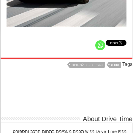
Ta
הונדה
מאיר - חברה למכוניות
About Drive Ti
מגזין Drive Time מגיש תכנים מעניינים בתחום הרכב והספורט