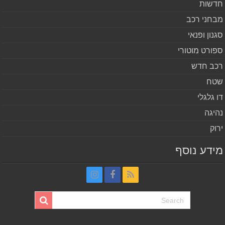
שות
חני רכב
נון ופנאי
ורט מוטורי
ב חדש
ח
 גלגלי
יגה
וק
דע נוסף