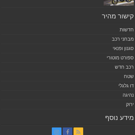
שור מהיר
שות
חני רכב
נון ופנאי
ורט מוטורי
ב חדש
ח
 גלגלי
יגה
וק
דע נוסף