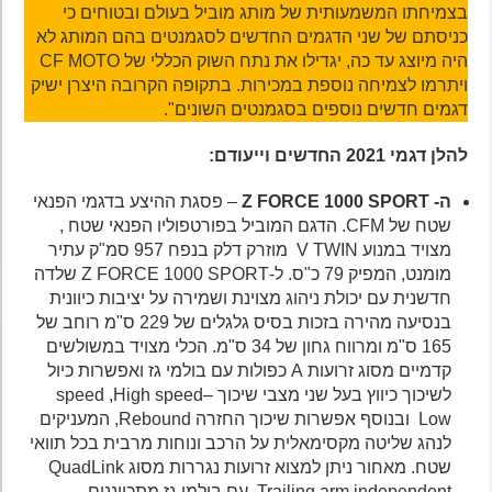
בצמיחתו המשמעותית של מותג מוביל בעולם ובטוחים כי
כניסתם של שני הדגמים החדשים לסגמנטים בהם המותג לא
היה מיוצג עד כה, יגדילו את נתח השוק הכללי של CF MOTO
ויתרמו לצמיחה נוספת במכירות. בתקופה הקרובה היצרן ישיק
דגמים חדשים נוספים בסגמנטים השונים".
להלן דגמי 2021 החדשים וייעודם:
ה- Z FORCE 1000 SPORT
– פסגת ההיצע בדגמי הפנאי
שטח של CFM. הדגם המוביל בפורטפוליו הפנאי שטח ,
מצויד במנוע V TWIN מוזרק דלק בנפח 957 סמ"ק עתיר
מומנט, המפיק 79 כ"ס. ל-Z FORCE 1000 SPORT שלדה
חדשנית עם יכולת ניהוג מצוינת ושמירה על יציבות כיוונית
בנסיעה מהירה בזכות בסיס גלגלים של 229 ס"מ רוחב של
165 ס"מ ומרווח גחון של 34 ס"מ. הכלי מצויד במשולשים
קדמיים מסוג זרועות A כפולות עם בולמי גז ואפשרות כיול
לשיכוך כיווץ בעל שני מצבי שיכוך –speed ,High speed
Lowובנוסף אפשרות שיכוך החזרה Rebound, המעניקים
לנהג שליטה מקסימאלית על הרכב ונוחות מרבית בכל תוואי
שטח. מאחור ניתן למצוא זרועות נגררות מסוג QuadLink
Trailing arm independent עם בולמי גז מתכווננים