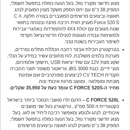
מנוע חדשני מקורר נוזל, בעל הנעה כפולה בתפעול חשמלי,
המפיק 38 כ"ס עם יחס הספק משקל מצוין המעניק לנהג
תאוצה וביצועים מרשימים המועברים בצורה חלקה. ה C
Force 520 S מעניק חווית רכיבה מהנה ובטוחה בתוואי
שטח מגוונים עם יכולת 4X4 להתמודדות באתגרי עבירות
ולמשימות עבודה מגוונות לנעילת הדיפרנציאל הקדמי
לשיפור העבירות בשטח טכני.
בטרקטורון חבילת אבזור רחבה הכוללת מתלים נפרדים,
מערכת בלמים משולבת, לוח מחוונים עשיר במידע על הכלי,
שקע מצת 12V עם שתי יציאות USB ,חישוקי אלומיניום,
מגני ידיים, כננת IBS 3000, ווריאטור משופר תוצר החברה
הקנדית CV TECH לביצועים ספורטיביים ועם אמינות
מוכחת ומופלאה , ומושב מרווח איכותי ונוח.
מחיר ה-C FORCE 520S עומד כעת על 35,950 שקלים.
C FORCE 520L –
הדגם הדו מושבי הנמכר ביותר בישראל
בקטגוריית ה 500 סמ"ק , טרקטורון בעל שני מושבים
איכותיים, לנהג ולנוסע ומאפשר רכיבה ליחיד או לזוג. בעל
מנוע חדשני מקורר נוזל, בעל הנעה כפולה בתפעול חשמלי,
המפיק 38 כ"ס ומעניק לנהג תאוצה וביצועים מרשימים