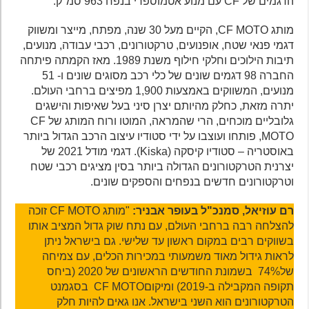
הדגמים של CF עם מנוע אטמוספרי בנפח 963 סמ"ק.
מותג CF MOTO, הקיים מעל 30 שנה, מפתח, מייצר ומשווק
דגמי פנאי שטח, אופנועים, טרקטורונים, רכבי עבודה, מנועים,
תיבות הילוכים וחלקי חילוף משנת 1989. מאז הקמתה פיתחה
החברה 98 דגמים שונים של כלי רכב מסוגים שונים ו- 51
מנועים, המשווקים באמצעות 1,900 מפיצים ברחבי העולם.
יתרה מזאת, כחלק מהיותם יצרן סיני בעל שאיפות והישגים
גלובליים מוכחים, הרי שהמראה, המוטו ורוח המותג של CF
MOTO, פותחו ועוצבו על ידי סטודיו עיצוב הרכב הגדול ביותר
באוסטריה – סטודיו קיסקה (Kiska). דגמי מודל 2021 של
יצרנית הטרקטורונים הגדולה ביותר בסין מציגים רכבי שטח
וטרקטורונים חדשים בנפחים והספקים שונים.
רם עוזיאל, סמנכ"ל בעופר אבניר:
"מותג CF MOTO זוכה
להצלחה רבה ברחבי העולם, עם נתח שוק גדול המציב אותו
בשווקים רבים במקום ראשון עד שלישי. גם בישראל ניתן
לראות גידול מאוד משמעותי במכירות הכלים, עם צמיחה
של74% בשמונת החודשים הראשונים של 2020 (ביחס
תקופה המקבילה ב-2019) ומיקוםCF MOTO בסגמנט
הטרקטורונים הוא השני בישראל. אנו גאים להיות חלק