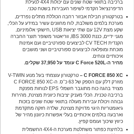
ברכיבה בתוואי שטח שונים עם יכולות 4X4 לנעילת
הדיפרנציאל הקדמי לשיפור העבירות בשטח טכני.
בטרקטורון חבילת אבזור רחבה הכוללת מתלים נפרדים,
מערכת בלמים משולבת, לוח מחוונים עשיר במידע על הכלי,
שקע מצת 12V עם שתי יציאות USB ,חישוקי אלומיניום,
מגני ידיים, כננת IBS 3000, ווריאטור משופר תוצר החברה
הקנדית CV TECH לביצועים ספורטיביים ועם אמינות
מוכחת ומופלאה לביצועים ספורטיביים ושני מושבים
איכותיים ונוחים.
מחיר ה-C Force 520L עומד על 37,950 שקלים.
C FORCE 850 XC –
טרקטורון עוצמתי בעל מנוע V-TWIN
מוזרק דלק עם הספק של 63 כ"ס. ה-C FORCE 850 XC
מצויד בהגה כוח מתוגבר חשמלי EPS לנוחות מפנקת
ברכיבה טכנית. הכלי מעניק יציבות כיוונית מצוינת, מהירות
גבוהה ויכולת עבירות מעולה בתוואי שטח שונים בזכות
גיאומטריות היגוי מדויקת מצוינת, שלדה חזקה מתקדמת
וארבעה בולמים איכותיים בעלי אפשרות כיוונון מהיר של
כיווץ שיכוך ועומס קפיץ.
בלחיצת כפתור משתלטת מערכת ה-4X4 החשמלית