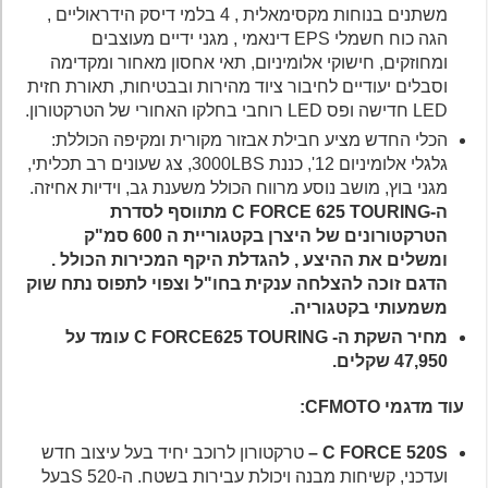
משתנים בנוחות מקסימאלית , 4 בלמי דיסק הידראוליים ,
הגה כוח חשמלי EPS דינאמי , מגני ידיים מעוצבים
ומחוזקים, חישוקי אלומיניום, תאי אחסון מאחור ומקדימה
וסבלים יעודיים לחיבור ציוד מהירות ובבטיחות, תאורת חזית
LED חדישה ופס LED רוחבי בחלקו האחורי של הטרקטורון.
הכלי החדש מציע חבילת אבזור מקורית ומקיפה הכוללת:
גלגלי אלומיניום 12', כננת 3000LBS, צג שעונים רב תכליתי,
מגני בוץ, מושב נוסע מרווח הכולל משענת גב, וידיות אחיזה.
ה-C FORCE 625 TOURING מתווסף לסדרת
הטרקטורונים של היצרן בקטגוריית ה 600 סמ"ק
ומשלים את ההיצע , להגדלת היקף המכירות הכולל .
הדגם זוכה להצלחה ענקית בחו"ל וצפוי לתפוס נתח שוק
משמעותי בקטגוריה.
מחיר השקת ה- C FORCE625 TOURING עומד על
47,950 שקלים.
עוד מדגמי
CFMOTO
:
C FORCE 520S –
טרקטורון לרוכב יחיד בעל עיצוב חדש
ועדכני, קשיחות מבנה ויכולת עבירות בשטח. ה-520 Sבעל