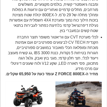
ומבנה גיאומטרי קשיח, בולמים מקצועיים, משולשים
מורחבים, מתלים קדמיים ואחוריים עם זרועות A כפולות
ומהלך מתלה של 29 ס"מ. ל-800EX יכולת שטח מצוינת
בזכות הילוך כוח נמוך ומערכת 4X4 חשמלית עם אפשרות
נעילת דיפרנציאל קדמי בלחיצת כפתור לעבירות בתנאי
שטח קשים ובמעברי בוץ.
לכלי מערכת CVT עם ווריאטור משופר תוצר החברה
הקנדית CV TECH לביצועים ספורטיביים ועם אמינות
מוכחת ומופלאה הכלי מאובזר במושבים ספורטיביים,
חגורות בטיחות 5 נקודות, כננת IBS 3000 ,גג קשיח מעוצב
וייעוד לכלי, חצי חלון קדמי, מגני בוץ ואבק, גלגל הגה
מתכוונן, פסי תאורה LED, שקע V12 ולוח שעונים דיגיטלי
עם מרכז מידע.
מחיר ה-Z FORCE 800EX עומד כעת על 65,950 שקלים.