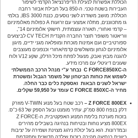
הכוללת אפשרות לנעילת הדיפרנציאל הקדמי לשיפור
העבירות בשטח טכני. ה-850 בעל חבילת אבזור רחבה
הכוללת: מושב משודרג לשני נוסעים, כננת IBS 3000, בולמי
גז מתכווננים, מתלה אמצעי עם זרועות A כפולות מאלומיניום
– קדמי ואחורי, תאורה עוצמתית, חישוקי אלומיניום 14",
ווריאטור משופר תוצר החברה הקנדית CV TECH לביצועים
ספורטיביים ועם אמינות מוכחת ומופלאה מגני ידיים, מיגון
אלומיניום לגחון ומשולשים קדמי/אחורי וכנפונים מעוצבים
להגנה מבוץ ואבק, מנעול לפתח מיכל הדלק, שקע V12 ולוח
שעונים דיגיטלי עם מרכז מידע.
ה-C FORCE850XC נבחר ע"י מנהל הרכב הממשלתי
לשמש את כוחות הביטחון של משמר הגבול ומשטרת
ישראל לשנים הבאות ואספקת כלים כבר החלה
.
מחיר ה-C FORCE 850XC עומד על 59,950 שקלים.
Z FORCE 800EX –
רכב שטח בעל מנוע V-TWIN מוזרק
דלק בנפח 800 סמ"ק, עתיר מומנט ובעל הספק של 63 כ"ס.
בזכות מערכת בלימת המנוע האפקטיבית, ה-Z FORCE
800EX מציע נוחות ובטיחות בנהיגה בשבילים מהירים
ובמדרונות. הוא בעל יכולת ניהוג מצוינת ושמירה על יציבות
כיוונית בנסיעה מהירה בזכות שילדה חדשנית ומתקדמת