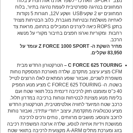
מצב SPORT וזאת כדי לשפר את נראות המידע בלוח
המחוונים בנהיגה ספורטיבית לעומת נהיגה בתיור, בלוח
המחוונים יש 2 שקעיUSB ושקע 12V, חגורות 5 נקודות
לאחיזה מושלמת ובטיחות מוגברת, כלוב הבטיחות מצויד
בתקן ROPS כיאה ליצרנים המובילים בתחום, מראות צד
רחבות ומקוריות וארגז חפצים בחיבור מקורי על מנשא
הרכב.
מחיר השקת ה- Z FORCE 1000 SPORT עומד על
83,950 שקלים.
C FORCE 625 TOURING –
הטרקטורון החדש מבית
CFM מציע עיצוב מתקדם, שלדה מאורכת המספקת נוחות
משופרת לשניים, ואבזור שופע המתאים לאלו הרוצים לטייל
בשטח. ה- C FORCE 625 TOURING מציע מנוע המפיק
40 כ"ס ומומנט חזק לרכיבה דינמית בכל תוואי שטח ועם
בלימת מנוע מצוינת לבטיחות ונוחות ברכיבה במדרון תלול.
כרכב שטח המיועד לחוויה אולטימטיבית, הטרקטורון החדש
מציע טכנולוגיה מתקדמת, עיצוב ייחודי עתידני, ואבזור נוחות
לרוכב והנוסע: מושבים מרווחים , נוחים ורכים לרכיבה
ממושכת וידיות אחיזה לנוסע, שלדה ארוכה המשפרת רכיבה
בזוג ומערכת מתלים A-ARM מקצועית לרכיבה בתוואי שטח