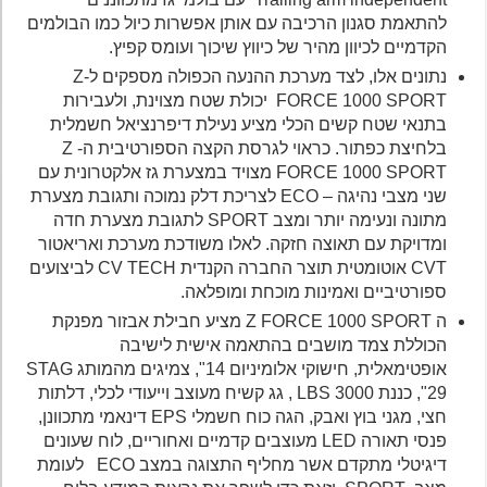
להתאמת סגנון הרכיבה עם אותן אפשרות כיול כמו הבולמים
הקדמיים לכיוון מהיר של כיווץ שיכוך ועומס קפיץ.
נתונים אלו, לצד מערכת ההנעה הכפולה מספקים ל-Z
FORCE 1000 SPORT יכולת שטח מצוינת, ולעבירות
בתנאי שטח קשים הכלי מציע נעילת דיפרנציאל חשמלית
בלחיצת כפתור. כראוי לגרסת הקצה הספורטיבית ה- Z
FORCE 1000 SPORT מצויד במצערת גז אלקטרונית עם
שני מצבי נהיגה – ECO לצריכת דלק נמוכה ותגובת מצערת
מתונה ונעימה יותר ומצב SPORT לתגובת מצערת חדה
ומדויקת עם תאוצה חזקה. לאלו משודכת מערכת ואריאטור
CVT אוטומטית תוצר החברה הקנדית CV TECH לביצועים
ספורטיביים ואמינות מוכחת ומופלאה.
ה Z FORCE 1000 SPORT מציע חבילת אבזור מפנקת
הכוללת צמד מושבים בהתאמה אישית לישיבה
אופטימאלית, חישוקי אלומיניום 14", צמיגים מהמותג STAG
29", כננת LBS 3000 , גג קשיח מעוצב וייעודי לכלי, דלתות
חצי, מגני בוץ ואבק, הגה כוח חשמלי EPS דינאמי מתכוונן,
פנסי תאורה LED מעוצבים קדמיים ואחוריים, לוח שעונים
דיגיטלי מתקדם אשר מחליף התצוגה במצב ECO לעומת