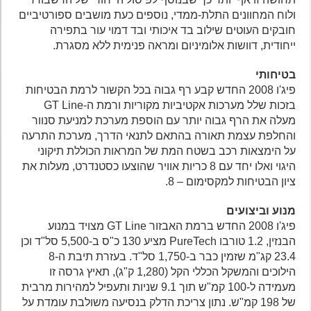
ולוח המחוונים התלת-ממדי, נוספים כעת מושבים ספורטיביים
חובקים העוטים שילוב בד איכותי ובד דמוי עור בתפירה
ייחודית, דוושות אלומיניום ומראה פנימית ללא מסגרת.
בטיחותי
פיג'ו 2008 החדש קבע רף גבוה בכל הקשור לרמת הבטיחות
בזכות שלל מערכות אקטיביות מקוריות ורמת ה-GT Line
מעלה את הרף גבוה יותר עם הוספת מערכת למניעת סנוור
והחלפת עצמת תאורה בהתאם לתנאי הדרך, מערכת התרעה
על הימצאות רכב בשטח המת של המראות הכוללת תיקוני
היגוי ואלו יחד עם 8 כריות אוויר שהוצעו כסטנדרט, מעלות את
ציון הבטיחות למקסימום – 8.
מנוע וביצועים
פיג'ו 2008 החדש ברמת האבזור GT Line מצויד במנוע
הבנזין, 1.2 טורבו PureTech מציע 130 כ"ס ב-5,500 סל"ד וכן
23.4 קג"מ שזמין כבר ב-1,750 סל"ד. בעזרת תיבת ה-8
הילוכים והמשקל הכללי הקל (1,280 ק"ג), תאיץ גרסה זו
מעמידה ל-100 קמ"ש תוך 9.1 שניות ותעפיל למהירות מרבית
של 198 קמ"ש. נתון צריכת הדלק בנסיעה משולבת עומדת על