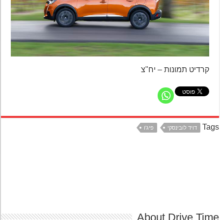
קרדיט תמונות – יח"צ
Ta
דויד לובינסקי
פיג'ו
About Drive Ti