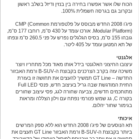
הכוח שלו אשר אפשרו בחירה בין בנזין ודיזל בשלב ראשון
ובקרוב גם בגרסה חשמלית 100%.
פיג'ו 2008 החדש מבוסס על פלטפורמת CMP (Common
Modular Platform). אורכו עומד על 430 ס"מ, רוחבו 177 ס"מ,
גובהו 155 ס"מ, בסיס הגלגלים נפרש על פני 260.5 ס"מ ונפחו
של תא המטען עומד על 405 ליטר.
אלגנטי
עיצובו החיצוני האלגנטי בידל אותו מאוד מכל מתחריו ויוצר
משיכה עזה בקרב הצרכנים בקבוצת ה-B-SUV ורמת האבזור
החדשה – GT Line תמשיך להעצים את תחושה זו בעזרת
החזית המודגשת שבה גריל בעיצוב חדש, פנסי Full LED
מתוחכמים חדשים, צביעה שחורה לגג, פסי עיצוב שחורים
בקורה C, גג שמש פנורמי נפתח עם וילון הצללה ומראות
בגימור שחור יהלום.
איכותי
תא הנוסעים של פיג'ו 2008 החדש הוא ללא ספק המרשים
ביותר בקבוצת ה-B-SUV ורמת האבזור GT Line תעצים את
תחושה זו אף יותר כך שבנוסף לפיסול הייחודי של הדשבורד