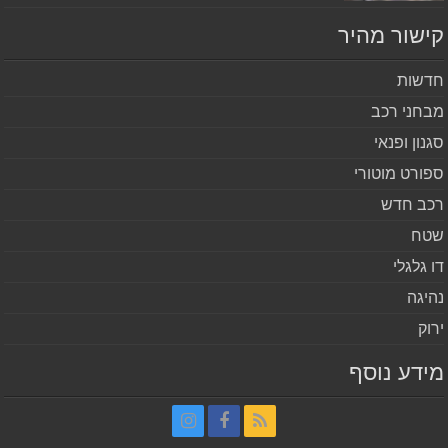
שור מהיר
שות
חני רכב
נון ופנאי
ורט מוטורי
ב חדש
ח
 גלגלי
יגה
וק
דע נוסף