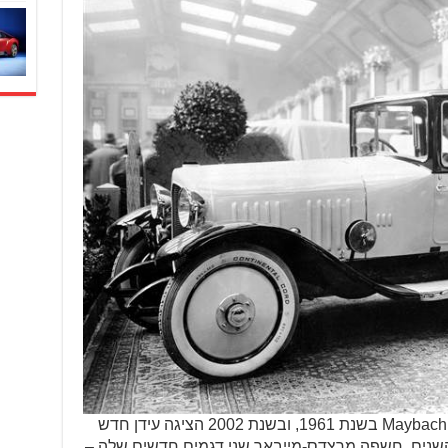
דיימלר רכשה את Maybach Motorenbau GmbH בשנת 1961, ובשנת 2002 הציגה עידן חדש
גות מאה השנים, חשפה מרצדס-מייבאך שני דגמים חדשים שלה –