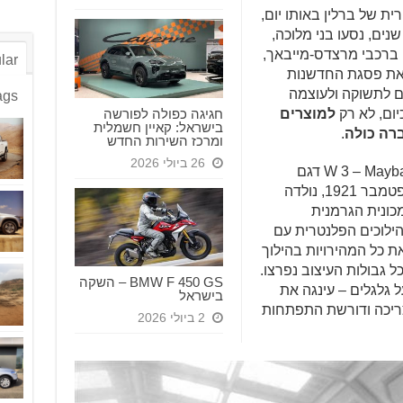
ית של ברלין באותו יום,
ים, נסעו בני מלוכה,
רט ברכבי מרצדס-מייבאך,
lar
מל את פסגת החדשנות
ם לתשוקה ולעוצמה
ags
חגיגה כפולה לפורשה
יום, לא רק
למוצרים
בישראל: קאיין חשמלית
ברה
כולה
.
ומרכז השירות החדש
26 ביולי 2026
מרגע שנחשף W 3 – Maybach Motorenbau GmbH דגם
הייצור הסדרתי הראשון של מייבאך בספטמבר 1921, נולדה
כונית הגרמנית
ילוכים הפלנטרית עם
ת כל המהירויות בהילוך
ל גבולות העיצוב נפרצו.
BMW F 450 GS – השקה
 גלגלים – עינגה את
בישראל
מצריכה ודורשת התפתחות
2 ביולי 2026