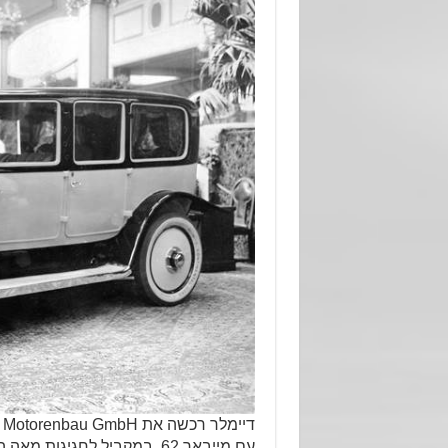
עם מייבאך 62. במקביל לחגי