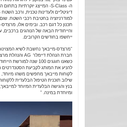
ה- S-Class- המייצג יוקרתיות 
למודרניזציה בחטיבת רכבי השטח. שום פ
תכנון כל דגם רכב. ובימים אלו, מרצד
והייחודית הבאה של הנוהגים ברכבים, 
ייחשפו בחודשים הקרובים.
"מרצדס-מייבאך נחשבת לשיא המצוינות
כשאנו חוגגים 100 שנה למו
להניע את המותג לקביעת הסטנדרטים הגב
לקוחות מייבאך מחפשים משהו מיוחד, וה
שילוב תוכנית הטיפול הבלעדית ללקוחות
בנץ והגישה הבלעדית המיוחד למייבאך, 
ומיוחדת במינה. "