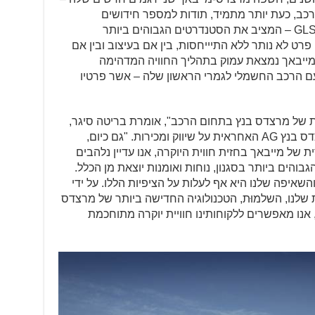
בתחום הרכב, כעת יותר מתמיד, תודות למספר חידושים
דיגיטליים ולעדינות טכנית, ורכב השטח GLS – המציב את הסטנדרטים הגבוהים ביותר
רט לא נותר ללא התיייחסות, בין אם בעיצוב ובין אם
ס-מייבאך נמצאת עמוק בתהליך החוויה המדהימה
עם הרכב החשמלי לגמרי הראשון שלה – אשר פרטיו
 של מרצדס בנץ בתחום הרכב", אומרת בריטה סיגר,
חברת הנהלת דיימלר AG והנהלת מרצדס בנץ AG האחראית על שיווק ומכירות. "גם כיום,
רשת הייחודית של מייבאך בחזית חווית היוקרה, אנו עדיין נלהבים
והים ביותר בסגנון, נוחות ואומנות יוצאת מן הכלל.
שאיפה שלנו היא אף לעלות על הציפיות הללו. על ידי
 שלנו, השלמוּת, הטכנולוגיה החדישה ביותר של מרצדס
אנו מאפשרים ללקוחותינו חוויית יוקרה מתוחכמת