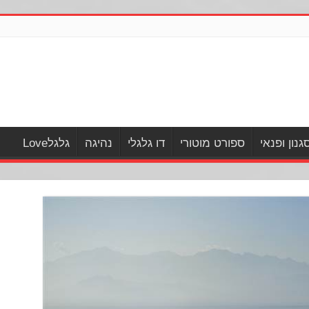
גנון ופנאי
ספורט מוטורי
דו גלגלי
נהיגה
גלגלLove