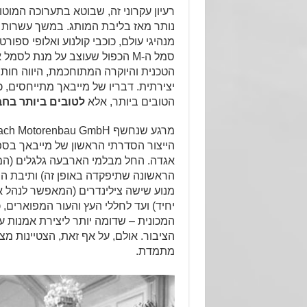
רעיון עקרוני זה, שבוטא בתערוכה המוטור
נותר מאז בליבת המותג. במשך עשרות שנ
מנהיגי עולם, כוכבי קולנוע ואלופי ספו
סמל ה-M הכפול שעוצב על מנת לס
הטכנית והיוקרה המתוחכמת, היווה חות
יצירתית. דבריו של מייבאך מתייחסים, כ
הטובים ביותר, אלא
לטובים ביותר בח
אגדה. החל מבלמי הארבעה גלגלים (המ
הראשונה שתיפקדה באופן זה) ותיבת הה
מנוע שישה צילינדרים (המאפשר לנהל א
יחיד) ועד לחללי העץ והעור המפוארים, כ
המכונית – שדומה יותר ליצירת אמנות על
הציבור. אולם, על אף זאת, הצטיינות 
מתמדת.