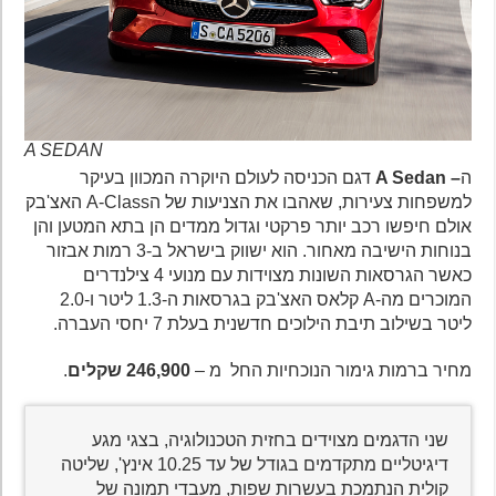
A SEDAN
ה
–
A Sedan
דגם הכניסה לעולם היוקרה המכוון בעיקר
למשפחות צעירות, שאהבו את הצניעות של הA-Class האצ'בק
אולם חיפשו רכב יותר פרקטי וגדול ממדים הן בתא המטען והן
בנוחות הישיבה מאחור. הוא ישווק בישראל ב-3 רמות אבזור
כאשר הגרסאות השונות מצוידות עם מנועי 4 צילנדרים
המוכרים מה-A קלאס האצ'בק בגרסאות ה-1.3 ליטר ו-2.0
ליטר בשילוב תיבת הילוכים חדשנית בעלת 7 יחסי העברה.
מחיר ברמות גימור הנוכחיות החל מ –
246,900 שקלים
.
שני הדגמים מצוידים בחזית הטכנולוגיה, בצגי מגע
דיגיטליים מתקדמים בגודל של עד 10.25 אינץ', שליטה
קולית הנתמכת בעשרות שפות, מעבדי תמונה של