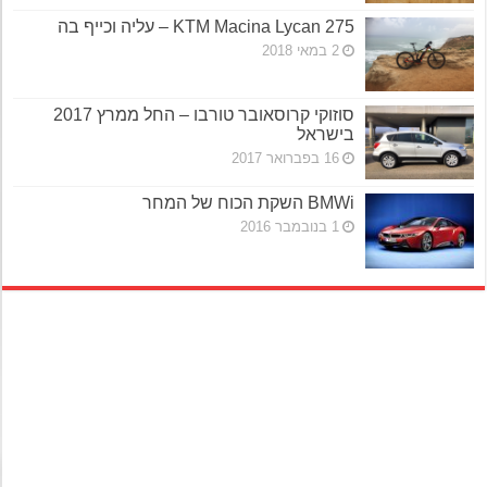
KTM Macina Lycan 275 – עליה וכייף בה
2 במאי 2018
סוזוקי קרוסאובר טורבו – החל ממרץ 2017
בישראל
16 בפברואר 2017
BMWi השקת הכוח של המחר
1 בנובמבר 2016