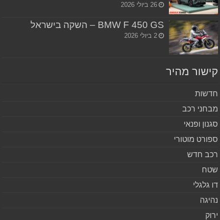
26 ביולי 2026
BMW F 450 GS – השקה בישראל
2 ביולי 2026
שור מהיר
שות
חני רכב
נון ופנאי
ורט מוטורי
ב חדש
ח
 גלגלי
יגה
וק