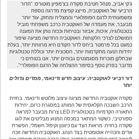
ג'קי אביב, מנהל חטיבת סקודה בצ'מפיון מוטורס: "הדור
הרביעי של האוקטביה, מייצג קפיצת מדרגה נוספת
ומשמעותית לדגם הפופולארי והמצליח ומחזק, עוד יותר
מבעבר, את מעמדה של האוקטביה כרכב משפחתי מוביל
בטכנולוגיה, איכות, אבזור ובטיחות וככזה נותן את המענה
המושלם לצרכי הלקוחות. האוקטביה החדשה מציעה שיפור
כמעט בכל פרמטר ביחס לדור הקודם היא מרווחת יותר, בעלת
יחידות הנעה מתקדמות יותר, חסכונית יותר וכוללת טכנולוגיות
שבחלקן מוכרות מסגמנטים גבוהים יותר. אנו בטוחים כי
מדובר בפרק נוסף בסיפור ההצלחה של הדגם הפופולרי".
דור רביעי לאוקטביה: עיצוב חדש ודינאמי, ממדים גדולים
יותר
סקודה אוקטביה החדשה מציגה עיצוב מלוטש ודינאמי. בחזית
הרכב השבכה הקלאסית של המותג במסגרת כרום, יחידות
התאורה הקדמיות בטכנולוגיית LED צרות מבעבר למראה
ספורטיבי, כשקווי המתאר במכסה המנוע מבליטים את לוגו
סקודה בחזית. מראות הצד עם כיוונון וקיפול חשמלי, הפשרת
אדים והכהייה אוטומטית בצד הנהג. האוקטביה החדשה זוכה