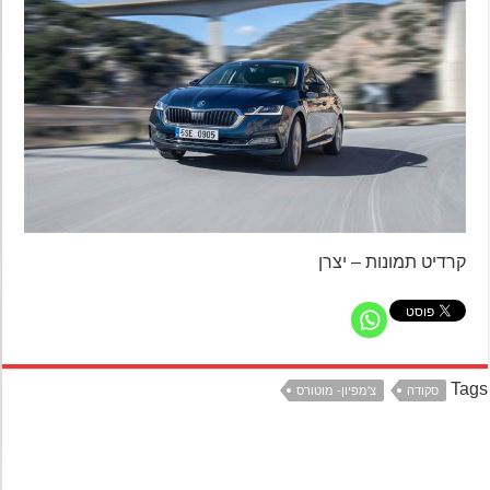
קרדיט תמונות – יצרן
Ta
סקודה
צ'מפיון- מוטורס