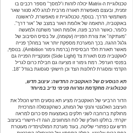
טכנולוגיית ה-Matrix יכולה לזהות ו"למסך" מספר רכבים בו
זמנית, ובעצם מאפשרת תאורה מרבית לנהג ללא סנוור שאר
משתמשי הדרך. בנוסף, טכנולוגיית זו מאפשרת, לראשונה
באוקטביה, התאמה של אלומת האור במצב של "אור דרך".
כלומר, כאשר הרכב פונה, אלומת האור משתנה ולמעשה
"מעתיקה" את צורת הפנייה (עקומה), על בסיס הסיבוב של
גלגל ההגה. בכך המערכת מספקת יותר אור במהלך פנייה
מאשר תאורת הלד הבסיסית (ברמת גימור Ambition). בנוסף,
לאוקטביה פנס תאורת צד (Side Light) ופונקציית הפנייה גם
בפנסי הערפל. רמת גימור זו מציעה גם חבילת כרום לגריל
הקדמי ומסגרת לחלונות הצד וכן חישוקי סגסוגת בגודל "18.
תא הנוסעים של האוקטביה החדשה: עיצוב חדש,
טכנולוגיה מתקדמת ומרווח פנימי נדיב במיוחד
הדור הרביעי של האוקטביה מציע תא נוסעים חדש הכולל את
העיצוב האלגנטי והנקי של המותג, כשהקונסולה המרכזית
מחולקת ברוחבה לשני חלקים באמצעות פס כרום למראה
יוקרתי. בחלקו העליון של לוח המחוונים, הגה דו-חישורי בעיצוב
חדש עם כפתורי שליטה, בעוד מערכת המולטימדיה מעוטרת