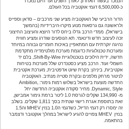
הנמכר בעשור האחרון. לאורך השנים ועד היום נמכרו
כ-6,500,000 דגמי אוקטביה בכל העולם.
הדור הרביעי של האוקטביה מציע שני מרכבים – סדאן וספייס
ולראשונה גם גרסאות מנוע מיקרו-היברידיות (בהמשך
בישראל). ממדי הרכב גדלו ביחס לדור היוצא והעיצוב החיצוני
זכה לעיצוב חדש ודינאמי. תא הנוסעים שודרג ומציע חווית
נהיגה יוקרתית עם המתאפיין באיכות חומרים גבוהה במיוחד
ומערכות טכנולוגיות כדוגמת מערכת מולטימדיה מתקדמת
חדשה, ידית הילוכים בטכנולוגיית Shift-By-Wire, בלם יד
חשמלי ועוד. הרכב מציע כסטנדרט שלל מערכות בטיחות
אקטיביות, ביניהן: בקרת שיוט אדפטיבית, מערכת אקטיבית
לניטור מרחק מלפנים ובקרת סטייה מנתיב. האוקטביה
החדשה מוצעת בישראל בשלוש רמות גימור: Ambition,
Dynamic, Style. מחיר סקודה אוקטביה החדשה יחל
מ- 134,990 שקלים לגרסת 1.0 ליטר ברמת גימור אמבישן,
זאת בתוספת אגרת רישוי שנתית בסך 1,811 שקלים. בשלב
זה ימסרו רק דגמי הדיזל, כשדגמי ה1.0 בנזין MHEV וה1.5
בנזין MHEV צפויים להגיע לישראל במהלך אוקטובר ודצמבר
בהתאמה.