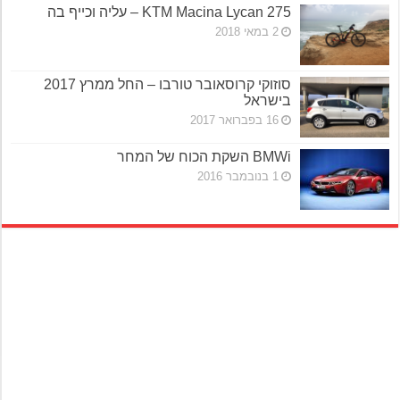
KTM Macina Lycan 275 – עליה וכייף בה
2 במאי 2018
סוזוקי קרוסאובר טורבו – החל ממרץ 2017
בישראל
16 בפברואר 2017
BMWi השקת הכוח של המחר
1 בנובמבר 2016