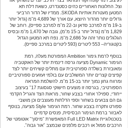
לעיצוב דמוי קופה וקווי המתאר בצדי הרכב יוצרים משחקי אור
וצל. החלונות האחוריים כהים כסטנדרט, כשאת דלת תא
המטען מעטרות אותיות SKODA. ממדיו של הדור הרביעי
גדולים יותר מהדור היוצא, עם אורך של 4,689 מ"מ (גדול יותר
ב-19 מ"מ למרכב סדאן וב-22 מ"מ למרכב ספייס), רוחב של
1,829 מ"מ (גדול יותר ב-15 מ"מ), גובה של 1,470 מ"מ ובסיס
הגלגלים נותר זהה על 2,686 מ"מ. נפח תא המטען הגדול
בקטגוריה– 553 ליטרים (593 ליטרים במרכב ספייס).
בנוסף לרמת גימור Ambition המפורטת מעלה, רמת
הגימור Dynamic מציעה גרסה דינמית יותר של האוקטביה
ומאובזרת בשלדה ספורטיבית עם מתלים קשיחים יותר לצד
קפיצים קצרים יותר המשולבים עם בולמי זעזועים ספורטיביים
ומרווח גחון נמוך יותר בכ-15 מ"מ. להשלמת המראה
הספורטיבי, בגרסה זו מוצעים חישוקי סגסוגת 17" בעיצוב
ייחודי, ספוילר אחורי בצבע שחור, מראות הצד והגריל הקדמי
גם הם צבועים בשחור וספי הדלתות מעוצבים וכן מושבי
ספורט ותקרה בצבע שחור. רמת הגימור Style מציעה, בנוסף
לאבזור ברמת הגימור הבסיסית, פנסים קדמיים
בטכנולוגיית Full LED Matrix המאפשרת "מיסוך" אוטומטי של
הרכבים ממול או רכבים מלפנים שבמצב "אור גבוה".