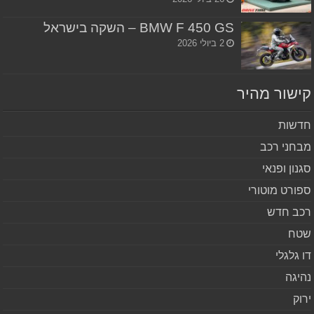
BMW F 450 GS – השקה בישראל
2 ביולי 2026
שור מהיר
שות
חני רכב
נון ופנאי
ורט מוטורי
ב חדש
ח
 גלגלי
יגה
וק