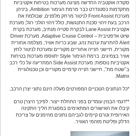
סקודה אוקטביה החדשה מציגה מערכות בטיחות אקטיביות
מתקדמות כסטנדרט כבר מרמת הגימור Ambition, ביניהן
מערכת Front Assist לניטור מרחק מלפנים, שבולמת את
הרכב בעת זיהוי סכנת התנגשות, כולל זיהוי הולכי רגל; מערכת
אקטיבית Lane Assist לבקרת סטייה מנתיב, מערכת בקרת
שיוט אדפטיבית – Adaptive Cruise Control, מערכת Driver
Alert להתרעת ערנות נהג, שבע כריות אוויר, מצלמה אחורית
מקורית, חיישני חנייה אחוריים מקוריים ומערכת לניטור לחץ
אוויר בצמיגים. ברמת הגימור Style יתווספו מערכות בטיחות
אקטיביות נוספות: מערכת Side Assist המתריעה על כלי רכב
ב"שטח מת", חיישני חנייה קדמיים מקוריים וכן טכנולוגיית
Matrix.
*כל הנתונים הטכניים המפורטים מעלה הינם נתוני יצרן הרכב.
**דגמי הבנזין עומדים בפני התחלת ייצור. לפיכך היצרן טרם
קיבלו את האישורים המתאימים במסגרת הליך התקינה
האירופית וטרם קיימים לגביהם נתונים מהימנים על צריכת
הדלק ופליטת מזהמי האוויר.