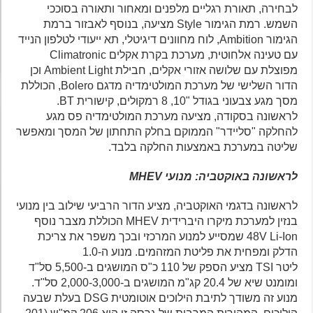
לבחירה, תאורת רגליים מלפנים ומאחור ותאורה בסוככי
השמש. רמת הגימור Style מציעה, בנוסף לאבזור ברמת
הגימור Ambition, לוח מחוונים דיגיטלי, תא ייעודי לטלפון הנייד
עם טעינה אלחוטית, מערכת בקרת אקלים Climatronic
מפוצלת עם שלושה אזורי אקלים, חבילת Ambient Light וכן
הדור השלישי של מערכת המולטימדיה מדגם Bolero, הכוללת
מסך מגע צבעוני בגודל "10, 8 רמקולים, קישורית BT.
לראשונה בסקודה, מציעה מערכת המולטימדיה פס מגע
להחלקה "סליידר" הממוקם בחלק התחתון של המסך ומאפשר
שליטה במערכת באמצעות החלקה בלבד.
לראשונה באוקטביה: מנועי
MHEV
לראשונה בדגמי האוקטביה, מציע הדור הרביעי שילוב בין מנועי
בנזין למערכת מיקרו היברידית MHEV הכוללת מצבר נוסף
48V Li-Ion שמסייע למנוע המרכזי ובכך משפר את צריכת
הדלק ומפחית את פליטת המזהמים. מנוע ה-1.0
ליטר TSI מציע הספק של 110 כ"ס המושגים ב-5,500 סל"ד
ומומנט שיא של 20.4 קג"מ המושגים ב-2,000-3,000 סל"ד.
מנוע זה משודך לתיבת הילוכים אוטומטית DSG בעלת שבעה