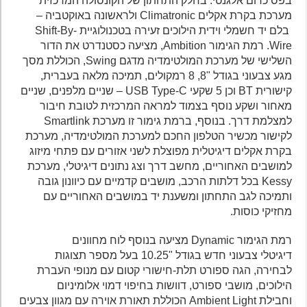
בפס כרום אלגנטי. בחלק התחתון של הקונסולה המרכזית
מערכת בקרת אקלים Climatronic ולראשונה באוקטביה –
בלם יד חשמלי וידית הילוכים זעירה בטכנולוגיית Shift-By-
Wire. רמת הגימור Ambition, מציעה כסטנדרט את הדור
השלישי של מערכת המולטימדיה מדגם Swing, הכוללת מסך
מגע צבעוני בגודל "8, 8 רמקולים, תמיכה מלאה בעברית,
קישורית BT וכן 5 שקעי USB Type-C – שניים מלפנים, שניים
מאחור ושקע נוסף בצמוד למראה המרכזית לטובת חיבור
למצלמת דרך. בנוסף, ברמת גימור זו מערכת Smartlink
לקישור מכשיר הטלפון החכם למערכת המולטימדיה, מערכת
בקרת אקלים דיגיטלית מפוצלת לשני אזורים עם פתחי מיזוג
למושבים האחוריים, מחשב דרך וצג נתונים דיגיטלי, מערכת
Kessy בכל דלתות הרכב, מושבים קדמיים עם כיוונון גובה
ותמיכה לגב התחתון ומשענת יד במושבים האחוריים עם
מחזיקי כוסות.
רמת הגימור Dynamic מציעה בנוסף לוח מחוונים
דיגיטלי צבעוני חדש בגודל "10.25 בעל מספר תצוגות
לבחירה, הגה ספורט תלת-חישורי קטום עם מנופי העברת
הילוכים, מושבי ספורט, דוושות בחיפוי דמוי אלומיניום
וחבילת Ambient Light הכוללת תאורת אוירה עם מגוון צבעים