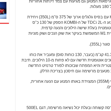
טי (100X120 ס"מ). כל גרסאות המטען גם מגיעות עם צמד דלתות אחוריות
היצע הגרסאות מתחיל בתצורת KOMBI עם בסיס גלגלים ארוך של 375 ס"מ (350L) ויחידת
הנעה המכוונת לחיסכון מרבי בדלק. למנוע ה-TDCi 2L של ה-KOMBI הספק של 130 כ"ס
רכב זה מגיע בגרסה של 3.5 טון בקטגורית M1 המשמשת בעיקר את שוק הנכים ושוק מוניות
355L).
כאן, מנוע ה-TDCi 2L מפיק 170 כ"ס ו-41.3 קג"מ (בעבר, 130 כוחות סוס) ומעביר את כוחו
לגלגלים האחוריים באמצעות תיבת הילוכים אוטומטית חדשה עם לא פחות מ-10 הילוכים. תיבת
טרית והיא המפתח שבזכותו לפורד טרנזיט החדשה
 מטענים מרשימה וגם חיסכון בצריכת הדלק.
בנוסף, קיימת גם גרסת ואן באורך בינוני (355M) המצוידת באותו המנוע עם הנעה אחורית,
לראשונה, פורד מציעה את הטרנזיט בגרסה קשוחה ובעלת יכול נשיאה מרשימה, דגם 500EL