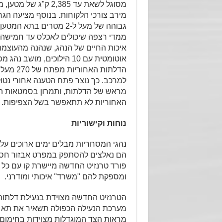
מסוגל לשאת עד 2,385
מירב צורכי הלקוחות. בנוסף מציעה הג
ממדי רצפה שיכולים לאכלס עד חמישה מ
איכות החיים של הנהג, שנהנה מהעוצמה 
אוטומטית עם 10 הילוכים, 
הדלתות 
למרכב. כך נוצר פתח הטענה אחורי נטול
מראש של הדלתות, ותמרון בסמטאות ה
האחוריות לא תתאפשר בשל הצפיפות.
נוחות וקישוריות
נהגי המסחריות מבלים ימים ארוכים על
הם נאלצים להסתפק במפרט אבזור חסר 
פורד טרנזיט החדשה מיישרת קו עם כל 
ומספקת להם "משרד" איכותי ומודרני.
הטרנזיט החדשה מצוידת בנעילת דלתות
מערכת הנעילה הכפולה תשאיר את תא המ
מראות הצד המוגדלות מצוידות בחימום ק