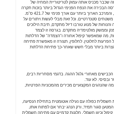
 ק"ג של מטען, מה שכבר מכניס אותה עמוק לטריטוריית המחיה של
רסה הבכירה את הנפח הפנימי הגדול ביותר בזכות תקרה
גבוהה של מעל ל-2 מטרים בתא המטען, והמרכב הארוך ביותר עם אורך פנימי של 421.7 ס"מ.
שטחים סטנדרטיים. וכל זאת מבלי לעשות ויתורים על
והנוחות של מנוע טורבו דיזל מתקדם, תיבת הילוכים
מושב נהג מפנק וממשק מולטימדיה מתקדם. בגרסה זו לצמד
האחוריות מפתח של 270 מעלות, מה שמאפשר קיפול אחורה ו"הצמדה" של הדלתות
 הפרעות לחלוטין. לחלופין, תצורה זו מאפשרת פתיחה
צרות ביותר מבלי חשש שאחר-כך פתיחת הדלתות
 הכבישים מאחורי גלגל ההגה. בדגמי מסחריות רבים,
ובסיסי. לא עוד.
מה שהנהגים המקצועיים מכירים מהמכוניות הפרטיות,
 חשמלית כפולה עם נעילה אוטומטית בתחילת הנסיעה,
טען סגור תמיד, ורק הנהג יבחר אם לפתוח אותו,
יפול וכיוון חשמלי, חלונות קדמיים עם פתיחה חשמלית