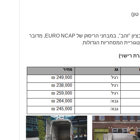
אם לא די בכך, הטרנזיט החדשה זכתה בציון "זהב", במבחני הריסוק של EURO NCAP, מדובר
טגוריית המסחריות הגדולות.
ת רישוי)