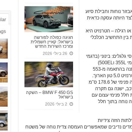
זור נוחות וחבילת סיוע
לצד היותה עסקה כדאית
lar
ו רגילה – הטרנזיט היא
ags
חגיגה כפולה לפורשה
 בין התחשיב הכלכלי
בישראל: קאיין חשמלית
ומרכז השירות החדש
26 ביולי 2026
גלגלים: בינוני (בדגמי
330M) באורך של 330 ס"מ, וארוך (בדגמי 355L ו500EL)
באורך של 375 ס"מ. האורך הכללי משתנה בהתאמה מ-553
ס"מ בטרנזיט הבינונית ועד 670 ס"מ בטרנזיט 5.0 טון הארוך.
בנוסף לגובה התקרה הרגיל המקנה גובה פנימי של 178.6 ס"מ
כב, ישנה גם תקרה
BMW F 450 GS – השקה
 חלל פנימי עצום עם
בישראל
 עמידה נוחה בתוך חלל
2 ביולי 2026
תות הזזה צידיות
ס"מ וגובה של 160 ס"מ, ממדים נדיבים שמאפשרים העמסה צדית נוחה של משטח