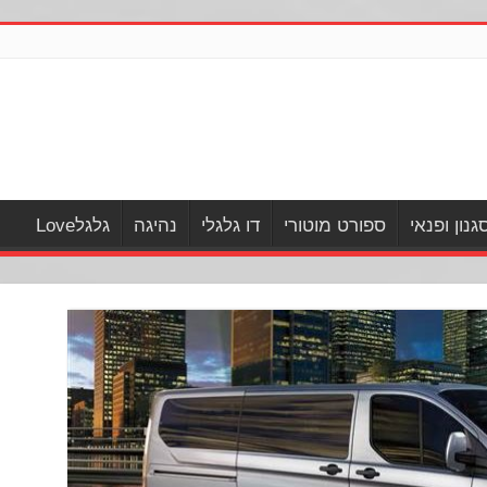
גנון ופנאי
ספורט מוטורי
דו גלגלי
נהיגה
גלגלLove