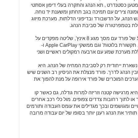
מטען כסטנדרט , תא הנהג והתקרה בעלי דיפון אסתטי
שמונה צירים עם תמיכה בגב תחתון ומשענת יד נוחה.
 הנהג, על הדשבורד ובדיפוני הדלתות. מערכת מיזוג
טפלת בטמפרטורה של סביבת הנהג.
מערכת המולטימדיה המתקדמת SYNC של פורד עם מסך מגע 8 אינץ', שליטה מפקדים על
גלגל ההגה או באמצעות הוראות קוליות, תקשורת בלוטות' וגם ממשקי Apple CarPlay ו-
ימדיה כוללת מערכת שמע עם ארבעה רמקולים ראשיים ושני
נשארת ייחודית רק לסביבת המחיה של הנהג. היא
ין הנהג לדרך. פורד מנצלת את הניסיון רב השנים שיש
הערכים המוכרים של פורד אירופה על מנת להפוך את
 מרגישה קטנה וזריזה למרות גודלה, גם כאשר קו
או לתוך רחובות צדדים צפופים. מול כלי רכב אחרים
יים ומגושמים ובכך מגדילים את עומס העבודה ותורמים
תותיר את הנהג רענן יותר בסופו של יום עבודה מרובה