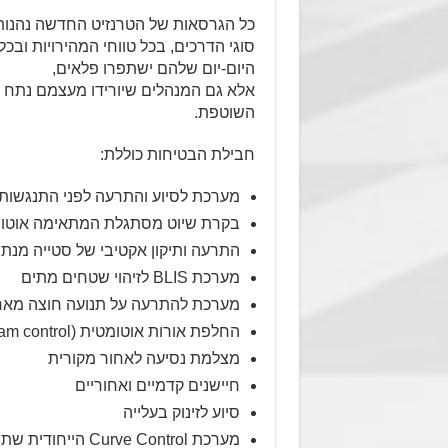
כל הגרסאות של הטרנזיט החדשה נהנות
סוגי הדרכים, בכל טווחי המהירויות ובכל
היום-יום שלהם ישתפרו פלאים,
אלא גם המנהלים שיורידו מעצמם נתח 
השוטפת.
חבילת הבטיחות כוללת:
מערכת לסיוע והתרעה לפני התנגשות במ
בקרת שיוט מסתגלת המתאימה אוטומ
התרעה ותיקון אקטיבי של סטייה מנתי
מערכת BLIS לזיהוי שטחים מתים
מערכת להתרעה על תנועה חוצה מאח
החלפת אורות אוטומטית (High beam control)
מצלמת נסיעה לאחור מקורית
חיישנים קדמיים ואחוריים
סיוע לזינוק בעלייה
מערכת Curve Control הייחודית שתפקידה לשפר את יציבות הרכב בפניות