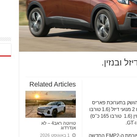
Related Articles
הושק בתערוכת פאריס
האחרונה, הושק היום וישווק בישראל עם 2 מנועי דיזל (1.6 טורבו
120 כ"ס ו2.0 טורבו 180 כ"ס) ומנוע בנזין (1.6 טורבו 165 כ"ס)
.
טויוטה ראב4 – לא
אנדרדוג
1 באוגוסט 2026
3008 המוגדר כ-SUV מבוסס על פלטפורמת ה-EMP2 החדשה