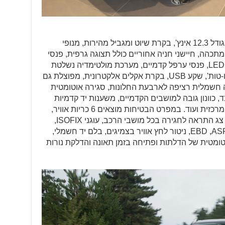
' תציע לוח מחוונים דיגיטאלי בגודל 12.3 אינץ', בקרת שיוט ומגביל מהירות, מנופי
כהה, חיישני חניה אחוריים כולל תצוגה גרפית, פנסי
LED
, פנסי ערפל קדמיים, מערכת מולטימדיה נשלטת
USB
, בקרת אקלים אלקטרונית, מפוצלת גם
 שקעי 12 וולט, הפעלה חשמלית רציפה לארבעת החלונות, סגירה אוטומטית
 כוונון גובה למושבים הקדמיים, משענות יד קדמיות
ואחוריות, תא אחסון מקורר בקונסולה המרכזית ועוד. במפרט הבטיחות מוצאים 6 כריות אוויר,
 צג התראה לחגירה בכל מושבי הרכב, עוגני
ISOFIX
,
AS
,
EBD
, ניטור לחץ אוויר בצמיגים, בלם יד חשמלי,
ומטית של הדלתות ופתיחה בזמן תאונה והדלקת נורות