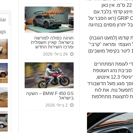
של הקונצרן ומציע מרווח גחון של כמעט 22 ס"מ. אין כאן
ח, ה-3008 הוא בעל הינע קדמי בלבד,עם
אפשרות תוספת למערכת ה-GRIP CONTROL ׁ(ראו הסבר על
lar
באתר, במבחן על ה-2008), אבל יתרון מסוים בנהיגה
ags
חגיגה כפולה לפורשה
מת קודמו (למעט הגובה)
בישראל: קאיין חשמלית
-100 ק"ג במשקל העצמי ומראה "קרבי"
ומרכז השירות החדש
יותר. תא המטען בנפח 520 ליטר ( 1482 ליטר בקיפול מושבים)
26 ביולי 2026
ודי לעומת המתחרים
 אנשי פיג'ו I-COCKPIT. זוהי סביבת נהג העוטפת
אותו בלוח תצוגה – מחוונים בעל מסך דיגיטלי 12.3 אינטש,
מסך מגע מעל הדשבורד
תפעול נוח. את לוח
BMW F 450 GS – השקה
דות לתצוגות מתחלפות
בישראל
2 ביולי 2026