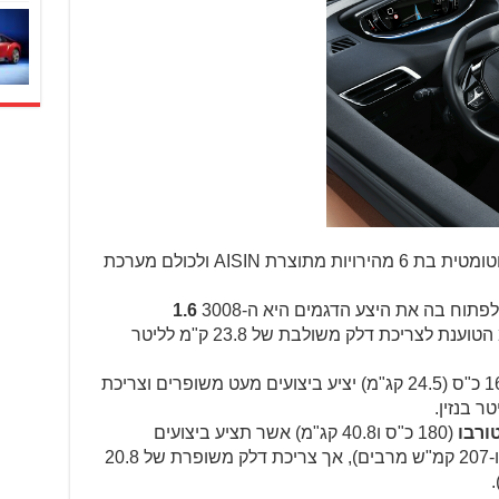
כל המנועים משודכים לתיבת הילוכים אוטומטית בת 6 מהירויות מתוצרת AISIN ולכולם מערכת
וח בה את היצע הדגמים היא ה-3008
1.6
בעלת 120 כ"ס ו 30.6 קג"מ הטוענת לצריכת דלק משולבת של 23.8 ק"מ לליטר
בעל הספק של 165 כ"ס (24.5 קג"מ) יציע ביצועים מעט משופרים וצריכת
(180 כ"ס ו40.8 קג"מ) אשר תציע ביצועים
דומים לגרסת הבנזין ( 8.9 שניות למאה ו-207 קמ"ש מרבים), אך צריכת דלק משופרת של 20.8
.