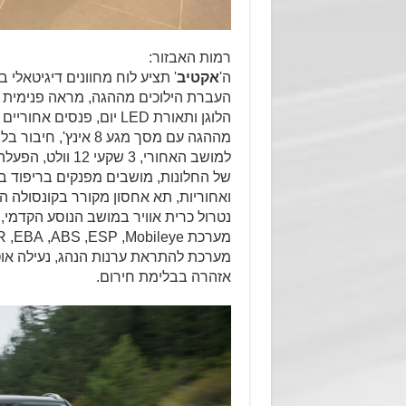
רמות האבזור:
ה'
אקטיב
העברת הילוכים מההגה, מראה פנימית מת
הלוגן ותאורת
LED
יום, פנסים אחוריים
מההגה עם מסך מגע 8 אינץ', חיבור בלו-טות', שקע
למושב האחורי, 3
של החלונות, מושבים מפנקים בריפוד בד,
נטרול כרית אוויר במושב הנוסע הקדמי,
מערכת
Mobileye
,
ESP
,
ABS
,
EBA
,
R
מערכת להתראת ערנות הנהג, נעילה אוט
אזהרה בבלימת חירום.