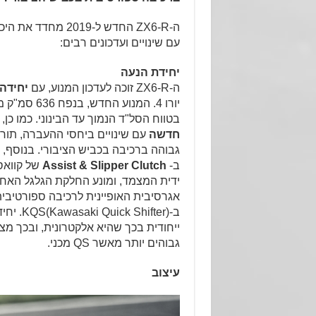
ה-ZX6-R החדש ל-2019 מ
עם שינויים ועדכונים רבים:
יחידת הנעה
ה-ZX6-R
זוכה לעדכון המנוע, עם
יחידה
יורו 4. המנוע ה
בטווח הסל"ד הנמוך עד הבינוני. כמו כן,
חדשה
עם שינויים ביחסי ההעברה, תורמ
ב-
Clutch
Assist & Slipper
של קוואס
ידית המצמד, ומונע החלקת הגלגל האחו
ייחודית בכך שהיא אלקטרונית, ובכך מצי
גבוהים יותר מאשר QS מכני.
עיצוב