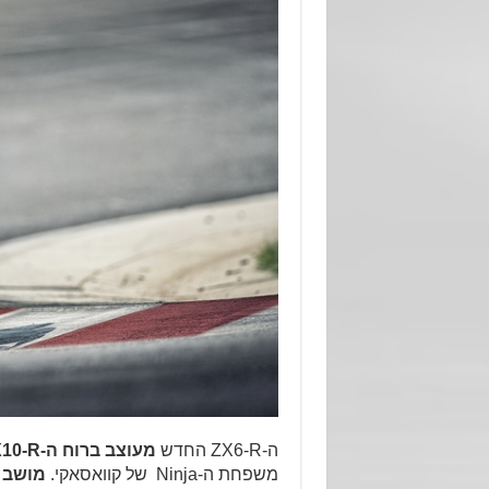
ה-ZX6-R החדש
מעוצב ברוח ה-
10-R
משפחת ה-Ninja של קוואסאקי.
מושב 