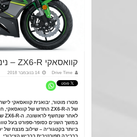
קוואסאקי ZX6-R – נינג'ה ישראל
Drive Time
14 בנובמבר 2018
מטרו מוטור, יבואנית קוואסאקי לישר
של ה-ZX6-R החדש של קוואסאק
לאחר ש
במשך השנים כסופר-ספורט בעל טוו
ביותר בקטגוריה – שילוב מנצח של יכ
ברכיבה ספורטיבית בכביש הציבורי.