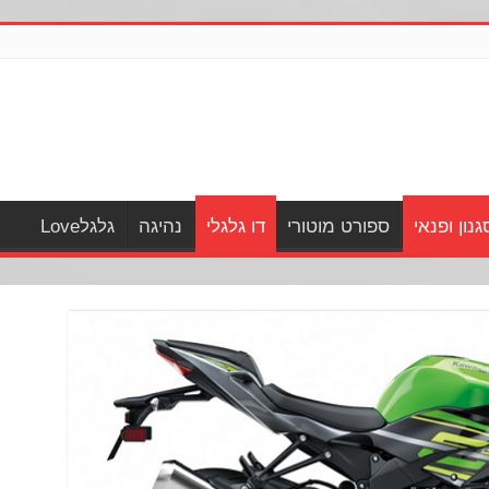
גנון ופנאי
ספורט מוטורי
דו גלגלי
נהיגה
גלגלLove