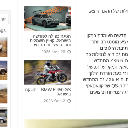
חדד את היכולות של הדגם היוצא,
lar
ags
 חדשה
העומדת בתקן
חגיגה כפולה לפורשה
בישראל: קאיין חשמלית
חדש, בנפח 636 סמ"ק מציע מומנט רב יותר
ומרכז השירות החדש
תיבת הילוכים
26 ביולי 2026
ת גם היא לנצילות כח
גבוהה ברכיבה בכביש הציבורי. בנוסף, ה-ZX6-R מתחדש
אקי, המקל על תפעול
רי בעת הורדת הילוך
אגרסיבית האופיינית לרכיבה ספורטיבית. ה-ZX6-R גם מתחדש
ב-KQS(Kawasaki Quick Shifter). יחידת ה-QS של קוואסאקי
BMW F 450 GS – השקה
גה עמידות וביצועים
בישראל
2 ביולי 2026