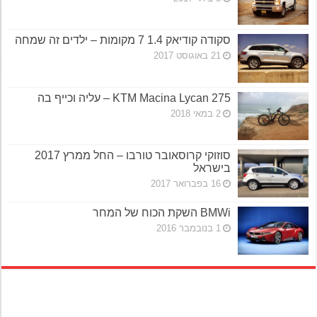
סקודה קודיאק 1.4 7 מקומות – ילדים זה שמחה
21 באוגוסט 2017
KTM Macina Lycan 275 – עליה וכייף בה
2 במאי 2018
סוזוקי קרוסאובר טורבו – החל ממרץ 2017
בישראל
16 בפברואר 2017
BMWi השקת הכוח של המחר
1 בנובמבר 2016