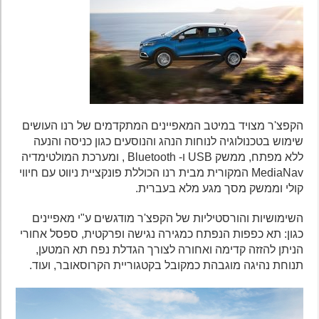
הקפצ'ר מצויד במיטב המאפיינים המתקדמים של רנו העושים
שימוש בטכנולוגיה לנוחות הנהג והנוסעים כגון כניסה והנעה
ללא מפתח, ממשק USB ו- Bluetooth , ומערכת המולטימדיה
MediaNav המקורית מבית רנו הכוללת פונקציית ניווט עם חיווי
קולי וממשק מסך מגע מלא בעברית.
השימושיות והורסטיליות של הקפצ'ר מודגשים ע"י מאפיינים
כגון: תא כפפות הנפתח כמגירה נגישה ופרקטית, ספסל אחורי
הניתן להזזה קדימה ואחורה לצורך הגדלת נפח תא המטען,
תנוחת נהיגה מוגבהת כמקובל בקטגוריית הקרוסאובר, ועוד.