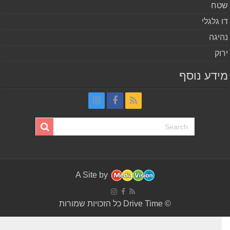
ח
 גלגלי
יגה
וק
דע נוסף
A Site by
© Drive Time כל הזכויות שמורות