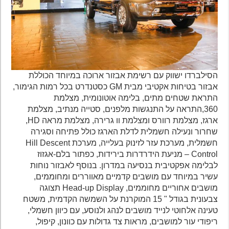
הסילברדו ישווק עם רשימת אבזור ארוכה במיוחד הכוללת
אבזור בטיחות אקטיבי מבית GM כסטנדרט בכל רמות הגימור,
התראת שטחים מתים, בלימה אוטונומית, מצלמת
360,התראה על התנגשות מלפנים, סטייה מנתיב, מצלמת
ארגז, מצלמת רוורס ומצלמת וו גרירה, מצלמת מראה HD,
שחרור ונעילה חשמלית לדלת הארגז כולל פתיחה וסגירה
חשמלית, מערכת עזר לזינוק בעלייה, מערכת Hill Descent
Control – מניעת הידרדרות בירידות, כפתור בלם-אגזוז
לבלימה אפקטיבית בנסיעה במדרון. בנוסף לאבזור נוחות
עשיר במיוחד עם מושבים קדמיים מאווררים ומחוממים,
מושבים אחוריים מחוממים, Head-up Display תצוגה
צבעונית בגודל " 15 המוקרנת על השמשה הקדמית, משטח
טעינה אלחוטי לנייד מושבים לנהג ולנוסע, עם כיוון חשמלי,
ריפודי עור למושבים, מראות צד גדולות עם כוונון, קיפול,