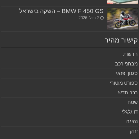
BMW F 450 GS – השקה בישראל
2 ביולי 2026
שור מהיר
שות
חני רכב
נון ופנאי
ורט מוטורי
ב חדש
ח
 גלגלי
יגה
וק