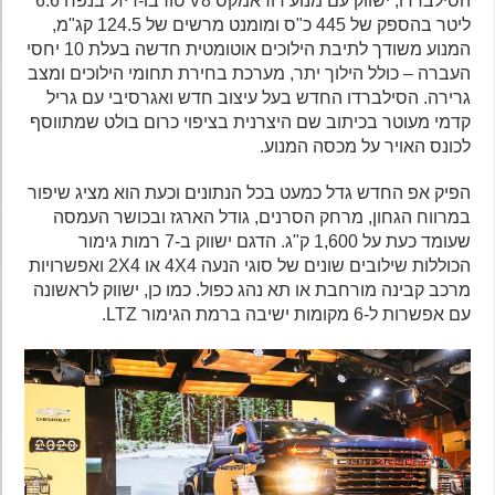
הסילברדו, ישווק עם מנוע דוראמקס V8 טורבו-דיזל בנפח 6.6
ליטר בהספק של 445 כ"ס ומומנט מרשים של 124.5 קג"מ,
המנוע משודך לתיבת הילוכים אוטומטית חדשה בעלת 10 יחסי
העברה – כולל הילוך יתר, מערכת בחירת תחומי הילוכים ומצב
גרירה. הסילברדו החדש בעל עיצוב חדש ואגרסיבי עם גריל
קדמי מעוטר בכיתוב שם היצרנית בציפוי כרום בולט שמתווסף
לכונס האויר על מכסה המנוע.
הפיק אפ החדש גדל כמעט בכל הנתונים וכעת הוא מציג שיפור
במרווח הגחון, מרחק הסרנים, גודל הארגז ובכושר העמסה
שעומד כעת על 1,600 ק"ג. הדגם ישווק ב-7 רמות גימור
הכוללות שילובים שונים של סוגי הנעה 4X4 או 2X4 ואפשרויות
מרכב קבינה מורחבת או תא נהג כפול. כמו כן, ישווק לראשונה
עם אפשרות ל-6 מקומות ישיבה ברמת הגימור LTZ.