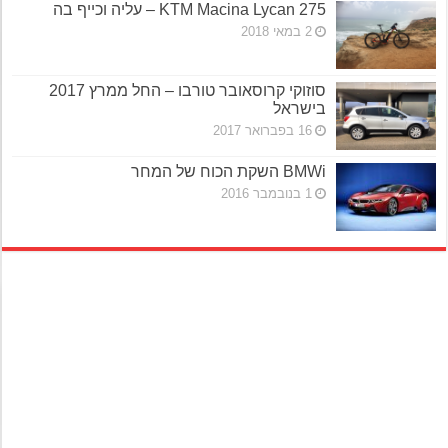
KTM Macina Lycan 275 – עליה וכייף בה
2 במאי 2018
סוזוקי קרוסאובר טורבו – החל ממרץ 2017
בישראל
16 בפברואר 2017
BMWi השקת הכוח של המחר
1 בנובמבר 2016