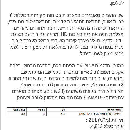
לטלפון.
שני הדגמים מאובזרים במערכות בטיחות מקוריות הכוללות 8
כריות אוויר, התראת התנגשות קדמית, התראת שטח מת צידי,
התראת תנועה חוצה מאחור, חיישני חניה אחוריים מקוריים,
מצלמת חניה אחורית באיכות HD ומראה אחורית עם תצוגת
וידאו. לדגמי ה-V8 מערך קירור משודרג הכולל מערכת קירור
מנוע בנפח מוגדל, מצנן לדיפרנציאל אחורי, מצנן חיצוני לשמן
מנוע ומצנן לשמן תיה"ל.
כמו כן, הדגמים ישווקו עם מפתח חכם, התנעה מרחוק, בקרת
אקלים מפוצלת, 2 איזורים, זכרונות למושב הנהג (מושב
ומראות), אוורור וחימום למושבים הקדמיים, מושב נהג מתכוונן
8 כיוונים- חשמלי, מושב נוסע מתכוונן 6 כיוונים- חשמלי,
תאורת אווירה בגוונים משתנים (24 גוונים), מפתנים מוארים
עם כיתוב CAMARO, הגה מחומם מתכוונן לגובה ולעומק.
מידות (מ"מ) ZL1 :
אורך כללי: 4,812,