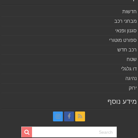
שות
חני רכב
נון ופנאי
ורט מוטורי
ב חדש
ח
 גלגלי
יגה
וק
דע נוסף