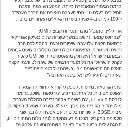
6,162 ליטר, שמפיק 455 כ"ס ומומנט מירבי של 62.6 תגיע
ברמת הגימור המאובזרת ביותר. המנוע העוצמתי ותיבת
ההילוכים בעלת 10 יחסי העברה מאיצים את הרכב מעמידה
ל-100 קמ"ש ב-4 שניות בעזרת הגלגלים האחוריים בלבד.
אור קליין, סמנכ"ל מוצר ומכירות קבוצת UMI:
"שברולט קמארו נחשב במשך עשרות שנים כאייקון אמריקאי,
גרסאות הקצה שלו עברו שיפורים וכעת, בנוסף לכח הרב
וחווית השיגור הן מתאימות גם לנהיגת מסלול וביצועים גבוהים.
הבאתם לישראל היא חלק מהאסטרטגייה של UMI להכיר
לקהל הישראלי את כל מנעד הדגמים של שברולט ודגמי הקצה
האלה הם הראשונים מבין רשימה של דגמים ייחודיים
שעתידים להגיע לישראל בשנה הקרובה"
שתי הגרסאות מיועדות לספק ללקוח את חוויית הקמארו
האולטימטיבית, כל אחת בדרכה. הגרסאות ישווקו, בדומה
לגרסת ה-LT V6 , עם רשימת אבזור נדיבה הכוללת מערכת
מולטימדיה מקורית עם מסך מגע "8, מערכת שמע 9 רמקולים,
מבית BOSE, קישוריות בלוטות' עם אפשרות לחבר שני
טלפונים במקביל, מרכז מידע מתקדם לנהג בלוח המחוונים "8,
תצוגה עילית צבעונית עם תצוגה משתנה וטעינה אלחוטית