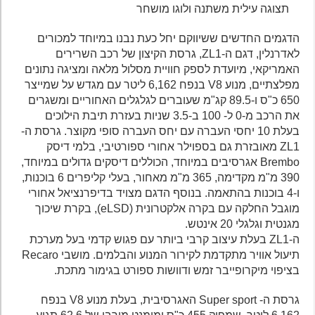
תצוגה עילית משתנה ולוגו מושחר
הדגמים החדשים ששיווקם יחל כעת נבנו במיוחד למכורים
לאדרנלין, דגם ה-ZL1, גרסת הקיצון של רכב השרירים
האמריקאי, מיועדת לספק חוויית מסלול מלאה ומציגה נתונים
מפלצתיים, מנוע V8 בנפח 6,162 ליטר עם מגדש על שמייצר
650 כ"ס ו-89.5 קג"מ שעוברים לגלגלים האחוריים ומשגרים
את הרכב מ-0 ל- 100 ב-3.5 שניות בעזרת תיבת הילוכים
בעלת 10 יחסי העברה עם יחס העברה סופי מקוצר. גרסת ה-
ZL1 מאובזרת גם בספוילר אחורי ספורטיבי, בלמי דיסק
Brembo אגרסיבים במיוחד, הכוללים דיסקים גדולים במיוחד,
390 מ"מ מקדימה, 365 מ"מ מאחור, בעלי קליפרים 6 בוכנות,
ו-4 בוכנות בהתאמה. בנוסף הדגם מצויד בדיפרנציאל אחורי
מוגבל החלקה עם בקרה אלקטרונית (eLSD), בקרת שיכוך
מגנטית וגלגלי 20 אינטש.
ה-ZL1 בעלת עיצוב קרבי ביותר עם פגוש קדמי בעל מערכת
תיעול אוויר מתקדמת לקירור המנוע והבלמים. מושבי Recaro
בציפוי מיקרופייבר זמש ודוושות ספורט בגימור מתכת.
גרסת ה- Super sport האגרסיבית, בעלת מנוע V8 בנפח