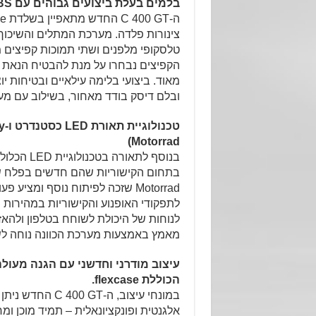
בלמים בעלת ביצועים גבוהים עם ABS כסטנדרט.
צינורות פלדה. מערכת המתלים והשיכוך
טלסקופי מלפנים ושתי תמוכות קפיצים מא
הקפיצים נבחרו על מנת להבטיח הנאת 
מאוד. ביצועי בלימה עילאיים ובטיחות י
ובלם דיסק בודד מאחור, בשילוב עם מערכת ABS הכלולה כ
Motorrad)
Motorrad שזכה לפיתוח נוסף ומצ
לתפקודי האופנוע והקישוריות במהירות
לנוחות של היכולת לשוחח בטלפון ולהאזין
מאמץ באמצעות מערכת הכוונה נוחה לש
עיצוב מודרני וחדשני עם הגנה מעולה
הכוללת flexcase.
במונחי עיצוב, ה
אלגנטית ופונקציונאלית – תמיד מוכן ומח