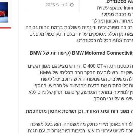
2 ביולי 2026
ה-C 400 GT החדש מתאפיין בשלדת space frame עשויה
 מורכבת ממזלג
חור. הכוונון ומהלך
רכיבה ספורטיבית ודינמית משולבת ברמת נוחות גבוהה
וצאת מן הכלל מסופקים על ידי בלם דיסק כפול מלפנים
סטנדרט.
טכנולוגיית תאורת LED כסטנדרט ו-BMW Motorrad Connectivity (קישוריות של BMW
בנוסף לתאורה בטכנולוגיית LED הכלולה כסטנדרט, ה-C 400 GT החדש מציע גם מגוון דגשים
בתחום הקישוריות שהם חדשים בפלח שוק זה. בשילוב עם הבקר הרב תכליתי של BMW
יע פעולה משולבת, המשמעות היא שהרוכב יכול לגשת
 ומבלי להסיח את הדעת מהנעשה על הכביש. בנוסף
 למוזיקה במהלך הנסיעה, קיים גם יתרון של ניווט ללא
ימוש על גבי המסך.
 מפני רוח ומזג האוויר, וכן תפיסת אחסון מתוחכמת
-C 400 GT החדש ניתן לזיהוי באופן מיידי כחלק מהמשפחה, הוא בעל משיכה
כה לשיוט עירוני רגוע או רכיבות תיור ארוכות. עם הגנה