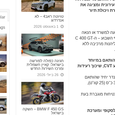
עירונית ומציגה את
מוגברת ויכולת תיור
טויוטה ראב4 – לא
lar
אנדרדוג
1 באוגוסט 2026
ags
יעה למשרד או הנאה
מרכיבה חווייתית אחרי העבודה או בסוף השבוע – ה-C 400 GT
הנות מרכיבה ללא
שהותאם במיוחד
חגיגה כפולה לפורשה
בישראל: קאיין חשמלית
לחיסכון בדלק, משולב עם יחידת הינע CVT, שיכוך רעידות
ומרכז השירות החדש
26 ביולי 2026
 צילינדר יחיד שהותאם
במיוחד לחיסכון בדלק, עם הספק של 34 כ"ס (25 קוו"ט),
מטית ASC מעניקה בטיחות מוגברת בעת
BMW F 450 GS – השקה
לסקופי ומערכת
בישראל