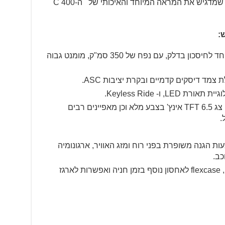
הצבע השלישי הוא Blackstorm מטאלי, שמדגיש את המראה המיוחד והאיכותי של ה-C 400
:
מנוע בעל צילינדר יחיד שהותאם במיוחד לחיסכון בדלק, עם נפח של 350 סמ"ק, מומנט גבוה
, ו- Keyless Ride.
קישוריות: לוח מחוונים רב תפקודי עם צג TFT 6.5 אינץ' בצבע מלא וכן מאפיינים רבים
.
ת הגנה משופרת בפני רוח ומזג האוויר, ארגונומיה
כב.
מרחב אחסון נדיב עם שני תאי אחסון, flexcase לאחסון נוסף בזמן חניה ואפשרות לארגז