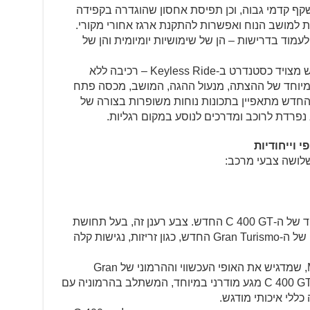
שקף קדמי גבוה, וכן תפיסת אחסון שהוגדרה בקפידה
ני תאי כפפות, flexcase מתחת למושב הנוח ואפשרות להתקנת ארגז אחורי מקורי.
עמוד בדרישות – הן של שימושיות יומיומית והן של
כמאפיין נוחות נוסף, ה-C 400 GT החדש מצויד כסטנדרט ב-Keyless Ride – רכיבה ללא
יוחד של ההצתה, מנעול ההגה, המושב, מכסה פתח
לוי הדלק ותאי האחסון. ה-C 400 GT החדש מתאפיין בתכונות נוחות משופרות בצורה של
פרדת לרוכב ומדרכים לנוסע במקום רגליות.
 וייחודיות
Alpine White מדגיש את העיצוב המיוחד של ה-C 400 GT החדש. צבע רענן זה, בעל תחושת
הקלילות, מדגיש גם את תכונות המפתח של ה-Gran Turismo החדש, כגון זריזות, נגישות קלה
צבע המרכב השני הוא Moonwalk Grey, שמדגיש את האופי העכשווי וההרמוני של Gran
Turismo דינמי. צבע מרכב זה מעניק ל-C 400 GT מגע מודרני במיוחד, המשתלב בהרמוניה עם
כללי איכותי מודגש.