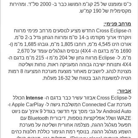
כ"ס ומומנט של 25 קג"מ המושג כבר ב- 2000 סל"ד. ומהירות
מקסימלית של 190 קמ"ש.
מרחב פנימי:
ה-Cross Eclipse החדש מציע לנוסעים מרחב פנימי מרווח
ויוקרתי ארוך מקודמו ב-14 ס"מ ומרווח הגחון גדל ב-2 ס"מ.
אורכו הינו 4,545 מ"מ, רוחבו 1,805 מ"מ, גובהו 1,685 מ"מ (ו-
1690 מ"מ בדגם ה- 4X4) ובסיס הגלגלים עומד על 2,670
מ"מ. ל- Eclipse מרווח גחון של 204 מ"מ ו- 215 מ"מ בדגם ה-
4X4 ותנוחת ישיבה גבוהה המעניקה ראות, נוחות ושליטה
מצוינת לנהג. ליושבים מאחור מוצעת מערכת המציעה 8 רמות
הטיה למשענת הגב בטווח של 16-32 מעלות.
אבזור:
ל-Cross Eclipse אבזור עשיר כבר בדגם ה-
Intense
הכולל
מערכת Connected Car המשלבת גישה ל- Apple CarPlay ו-
Android Auto על גבי מסך צף חדשני בגודל 9 אינץ' עם ניווט
WAZE ושלל אפליקציות נוספות
,
דיבורית Bluetooth עם
תפעול מגלגל ההגה, מצלמה אחורית ושליטה על מערכת
השמע מגלגל ההגה. בנוסף רמת הגימור כוללת חלונות כהים