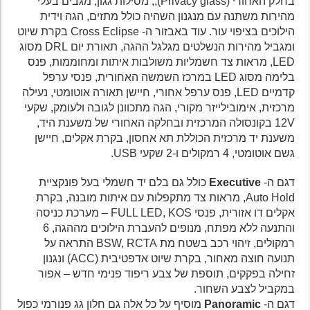
בחלק האחורי (Privacy glass),, מסילות גגון, מגבים בעלי
מהירות משתנה עם מנגנון השהיה כולל מתזים, הגה וידית
הילוכים בציפוי עור. עוד באבזור ה- Cross Eclipse בקרת שיוט
ומגביל מהירות הנשלטים מגלגל ההגה, תאורת יום DRL מסוג
LED, מראות צד חשמליות משולבות איתות ומחוממות, פנס
בלימה מסוג LED במרכז השמשה האחורית, פנסי ערפל
קדמיים LED, פנס ערפל אחורי, חיישן תאורה אוטומטי, נעילה
מרכזית, אימובילייזר מקורי, הגה מתכוונן לגובה ולעומק, שקעי
12V בקונסולה המרכזית ובחלקה האחורי של משענת היד,
משענת יד מרכזית הכוללת תא אחסון, בקרת אקלים, חיישן
גשם אוטומטי, 4 רמקולים ו-2 שקעי USB.
דגם ה-
Executive
כולל גם בלם יד חשמלי בעל פונקציית
Auto Hold, מראות צד מתקפלות עם איתות מובנה, בקרת
אקלים דו אזורית, פנסי FULL LED, KOS – מערכת כניסה
והתנעה ללא מפתח, מנופים להעברת הילוכים מההגה, 6
רמקולים, זיהוי רכב בשטח מת BSW, RCTA התראה על
תנועה חוצה מאחור, בקרת שיוט אדפטיבית (ACC) ונגנון
זחילה בפקקים, תוספת של צבע ריפוד פנימי חדש – אפור
במקביל לצבע השחור.
דגם ה-
Panoramic
מוסיף על כל אלה גם חלון גג פנורמי כפול