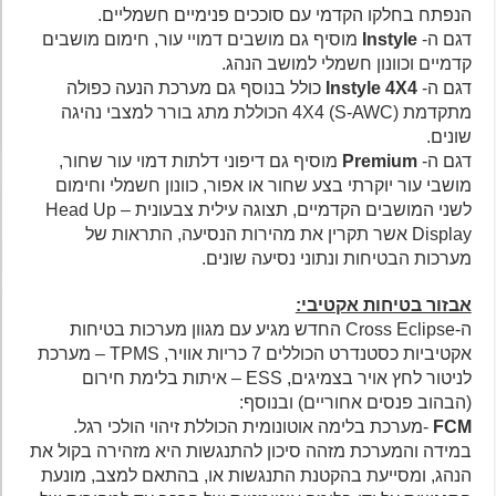
הנפתח בחלקו הקדמי עם סוככים פנימיים חשמליים.
דגם ה-
Instyle
מוסיף גם מושבים דמויי עור, חימום מושבים
קדמיים וכוונון חשמלי למושב הנהג.
דגם ה-
Instyle 4X4
כולל בנוסף גם מערכת הנעה כפולה
מתקדמת 4X4 (S-AWC) הכוללת מתג בורר למצבי נהיגה
שונים.
דגם ה-
Premium
מוסיף גם דיפוני דלתות דמוי עור שחור,
מושבי עור יוקרתי בצע שחור או אפור, כוונון חשמלי וחימום
לשני המושבים הקדמיים, תצוגה עילית צבעונית – Head Up
Display אשר תקרין את מהירות הנסיעה, התראות של
מערכות הבטיחות ונתוני נסיעה שונים.
אבזור בטיחות אקטיבי:
ה-Cross Eclipse החדש מגיע עם מגוון מערכות בטיחות
אקטיביות כסטנדרט הכוללים 7 כריות אוויר, TPMS – מערכת
לניטור לחץ אויר בצמיגים, ESS – איתות בלימת חירום
(הבהוב פנסים אחוריים) ובנוסף:
FCM
-מערכת בלימה אוטונומית הכוללת זיהוי הולכי רגל.
במידה והמערכת מזהה סיכון להתנגשות היא מזהירה בקול את
הנהג, ומסייעת בהקטנת התנגשות או, בהתאם למצב, מונעת