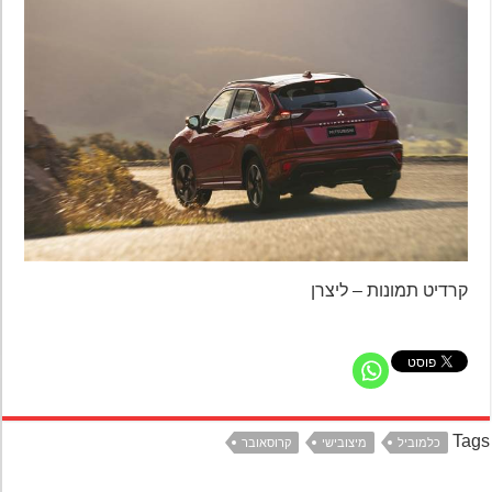
קרדיט תמונות – ליצרן
Ta
כלמוביל
מיצובישי
קרוסאובר