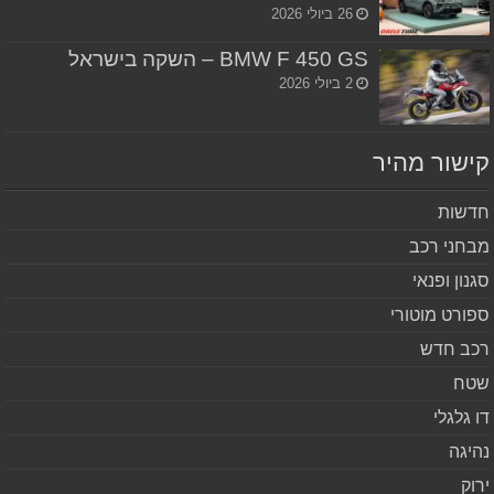
26 ביולי 2026
BMW F 450 GS – השקה בישראל
2 ביולי 2026
שור מהיר
שות
חני רכב
נון ופנאי
ורט מוטורי
ב חדש
ח
 גלגלי
יגה
וק