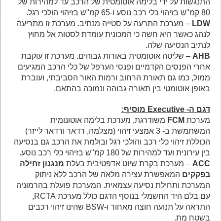
התנגשות על ידי בלימה אוטומטית של הרכב עד למהירות של
80 קמ"ש בזיהוי כלי רכב נוסע ו-65 קמ"ש בזיהוי הולכי רגל.
LDW
– מערכת התרעה על סטייה מנתיב. מערכת זו מתריעה
לנהג כאשר היא חשה כי המכונית עומדת לסטות אל מחוץ
לנתיב הנסיעה שלה.
AHB
– שליטה אוטומטית באורות גבוהים. מערכת זו עוקבת
אחרי הפנסים הקדמיים ופנסי הערפל של כלי הרכב המגיעים
ממול, כמו גם תאורת הרחוב ורמות האור הסביבתי, ועוברת
באופן אוטומטי בין תאורה גבוהה ונמוכה בהתאם.
דגם ה- Executive מוסיף:
מערכת
FCM
משודרגת, מערכת בלימה אוטונומית
המשתמשת ב- 3 אמצעי זיהוי (מצלמה, רדאר ורדאר לייזר)
הכוללת זיהוי כלי רכב והולכי רגל ובולמת את הרכב גם בנסיעה
בין עירונית ועד למהירות של 180 קמ"ש בזיהוי כלי רכב נוסע.
ACC
– מערכת בקרת שיוט אדפטיבית בעלת
מנגנון זחילה
בפקקים
המאפשרת עצירה מלאה של הרכב ללא ניתוק
המערכת ותחילת נסיעה עצמאית. המערכת פועלת בהרמוניה
עם בלם היד החשמלי בנוסף הדגם כולל מערכת RCTA,
התראה על תנועה חוצה מאחור ו-BSW שהינו זיהוי רכבים
בשטח מת.