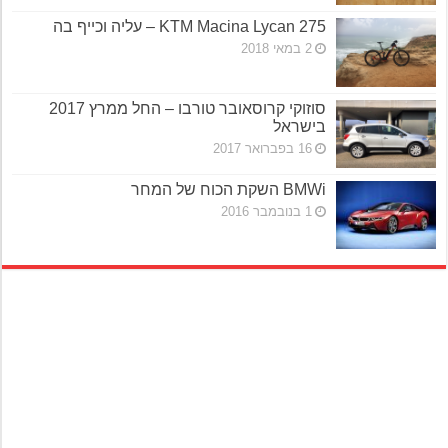
KTM Macina Lycan 275 – עליה וכייף בה
2 במאי 2018
סוזוקי קרוסאובר טורבו – החל ממרץ 2017
בישראל
16 בפברואר 2017
BMWi השקת הכוח של המחר
1 בנובמבר 2016