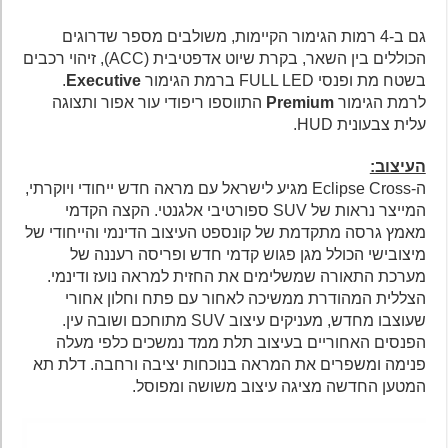
גם ב-4 רמות הגימור הקיימות, משולבים מספר שדרוגים
הכוללים בין השאר, בקרת שיוט אדפטיבית (ACC), זיהוי רכבים
בשטח מת ופנסי FULL LED ברמת הגימור
Executive
.
לרמת הגימור
Premium
התווספו ריפודי עור אפור ותצוגה
עלית צבעונית HUD.
העיצוב:
ה-Eclipse Cross מגיע לישראל עם מראה חדש ייחודי ויוקרתי,
המייצר נראות של SUV ספורטיבי אלגנטי. הקצה הקדמי
מאמץ גרסה מתקדמת של קונספט העיצוב הדינמי והייחודי של
מיצובישי הכולל מגן פגוש קדמי חדש ופריסה רעננה של
מערכת התאורה שמשלימים את החזית למראה נועז ודינמי.
הצללית המהודרת ממשיכה לאחור עם פתח וחלון אחורי
שעוצבו מחדש, מעניקים עיצוב SUV מתוחכם ושובה עין.
הפנסים האחוריים בעיצוב תלת ממד נמשכים כלפי מעלה
פנימה ומשפרים את המראה בנוכחות יציבה ורחבה. דלת תא
המטען החדשה מציגה עיצוב משושה ומפוסל.