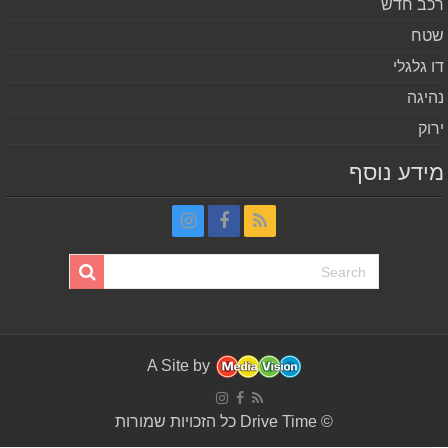
ב חדש
ח
 גלגלי
יגה
וק
דע נוסף
A Site by
© Drive Time כל הזכויות שמורות