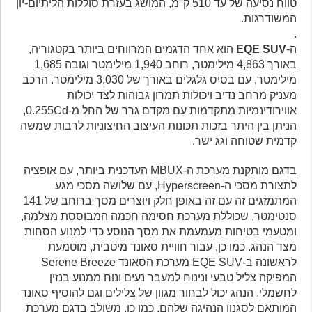
טווח נסיעה של עד 510 ק"מ, המושג בעזרת סוללות הליתיום-יון
המשודרגות.
.
ה-
EQE SUV
הוא אחד הדגמים המרווחים ביותר בקטגוריה,
באורך 4,863 מילימטר, רוחב 1,940 מילימטר וגובה 1,685
מילימטר, עם בסיס גלגלים באורך של 3,030 מילימטר. הרכב
מעניק מרחב נדיב ויכולות תמרון גבוהות לצד יכולות
אווירודינמיות מתקדמות עם מקדם גרר של החל מ-0.255Cd,
הניתן בין היתר בזכות תכונות העיצוב החיצוניות לרבות שמשה
קדמית שטוחה וגג ישר.
בדגם מותקנת מערכת ה-MBUX העדכנית ביותר, עם אופציה
לתצורת מסכי ה-Hyperscreen, עם שלושה מסכי מגע
המתמזגים זה עם זה באופן חלק ויוצרים מסך ברוחב של 141
סנטימטר, שכוללת מערכת חסימה חכמה המבוססת מצלמה,
ומטעמי בטיחות מעמעמת את מסך הנוסע כדי למנוע הסחות
מצד הנהג. כמו כן, עבור חוויית סאונד מיטבית, מוטמעת
לראשונה ב-EQE SUV מערכת הסאונד Serene Breeze
המפיקה צליל טבעי ונינוח למעבר נעים ונוח ממנוע בנזין
לחשמלי. הנהג יכול לבחור מגוון של צלילים וגם להוסיף סאונד
המותאם לסגנון הנהיגה שלהם. כמו כן, משולב בדגם מערכת