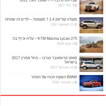
שברולט סילברדו – קאובוי מוכר במס
3 ביולי 2017
סקודה קודיאק 1.4 7 מקומות – ילדים זה שמחה
21 באוגוסט 2017
KTM Macina Lycan 275 – עליה וכייף בה
2 במאי 2018
סוזוקי קרוסאובר טורבו – החל ממרץ 2017
בישראל
16 בפברואר 2017
BMWi השקת הכוח של המחר
1 בנובמבר 2016