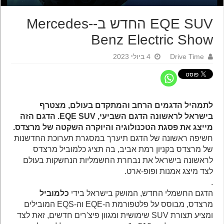
EQE SUV החדש ב-Mercedes-
Benz Electric Show
Drive Time
4 ביולי 2023
לתמהיל הדגמים הרחב והמתקדם בעולם, מצטרף
בישראל לראשונה הדגם השביעי, EQE SUV. הדגם הזה
מייצג את פסגת הטכנולוגיה והיוקרה השקטה של מרצדס.
חשיפה ראשונה של הדגם תיערך במסגרת תערוכת החדשנות
של מרצדס בקניון רמת אביב, בה תציג כלמוביל מרצדס
לראשונה בישראל את נבחרת החשמליות הנחשקות בעולם
לצד מיצג אמנות ופופ-ארט.
.
הדגם החשמלי החדש, המושק בישראל בידי
כלמוביל
מרצדס, מבוסס על פלטפורמת ה-EQE וה-EQS המובילים
ומציע תצורת SUV שימושית ומגוון פיצ'רים חדשים, זאת לצד