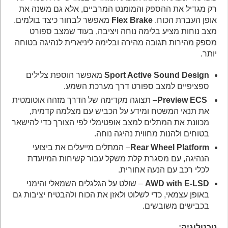
רק מגדיל את ההספק והמומנט המרביים, אלא גם משנה את
אופן העברת הכוח.
Flex Brake
מאפשר לבחור כיצד בולמים.
מצב נוחות מציע בלימה נוחה ויציבה, בעוד שמצב ספורט
מספק מהירות תגובה מהירה ובלימה ליניארית לנהיגה בטוחה
יותר.
Sport Active Sound Design
מאפשר הוספת צלילים
ספציפיים למצב ספורט דרך מערכת השמע.
Preview ECS
– תצוגה מקדימה של הדרך מזהה אוטומטית
את תנאי המשטח ומידע על הכביש עם מצלמה קדמית,
מכוונת את המתלים למצב אופטימלי לפי הצורך כדי להישאר
בטוחים ולהנות מחווית נהיגה נוחה.
Rear Wheel Platform
– המתלים מייעלים את ביצועי
הנהיגה, עם מסגרת קלת משקל עבור קשיחות המיועדת
לכלי רכב עם הנעה אחורית.
AWD with E-LSD
– שולט על הגלגלים השמאלי והימני
באופן עצמאי, כדי לשלוט ולאזן את הכוח ולהבטיח יציבות גם
בכבישים משובשים.
טכנולוגיה: