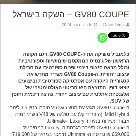
GV80 COUPE – השקה בישראל
Drive Time
5 בנובמבר 2024
כלמוביל משיקה את ה-GV80 COUPE, דגם הקופה
הראשון של ג'נסיס הממקסם שימושיות וספורטיביות
וכולל מראה חיצוני דינמי ופנים ספורטיבי עם חבילת
עיצוב ייחודית. ה-GV80 Coupe מגדיר מחדש את
קטגוריית היוקרה עם אסתטיקה ספורטיבית וביצועים
יוצאי דופן. התוצאה היא הביטוי האולטימטיבי של
אלגנטיות אתלטית עם עיצוב ייחודי, נהיגה דינמית וחוסן
של SUV.
ה-GV80 Coupe מגיע עם מנוע V6 twin טורבו בנזין 3.5 ליטר
Mild Hybrid (היברידי קל) עם סוללה של V48 בשתי רמות
אבזור עשירות במיוחד Luxury ו-Ultimate.
ה-GV80 Coupe תימכר בגרסת ה- Luxury במחיר של
669,000 ₪ וגרסת ה- Ultimate תימכר במחיר של 719,000