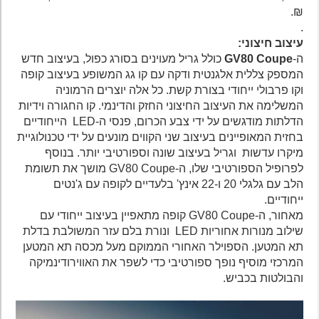
₪.
.
עיצוב חיצוני:
ה-
GV80 Coupe
כולל גריל מעוינים בסורג כפול, בעיצוב חדש
המספק צללית אלגנטית ודקה עם קו גג המשופע בעיצוב קופה
וקו פרבולי ייחודי בצורת קשת. כל אלה יוצרים הרמוניה
המשלימה את העיצוב החיצוני החזק והדינמי. קו החגורה וידיות
הדלתות מודגשים על ידי צבע הכרום, פנסי ה-LED הייחודיים
בחזית המאופיינים בעיצוב שני הקווים מונעים על ידי טכנולוגיית
מיקרו עדשות וגריל בעיצוב שונה וספורטיבי יותר. בנוסף
לפרופיל הספורטיבי שלו, ה-GV80 Coupe מושך את תשומת
הלב עם גלגלי 20 ו-22 אינץ' בלעדיים לקופה עם ג'נטים
ייחודיים.
מאחור, ה-GV80 Coupe קופה מתאפיין בעיצוב ייחודי עם
שילוב מנורות אחוריות LED ונורת בלם עזר המשולבת בדלת
תא המטען. הספוילר האחורי הממוקם מעל מכסה תא המטען
המרכזי מוסיף נופך ספורטיבי כדי לשפר את האווירודינמיקה
והבולטות בכביש.