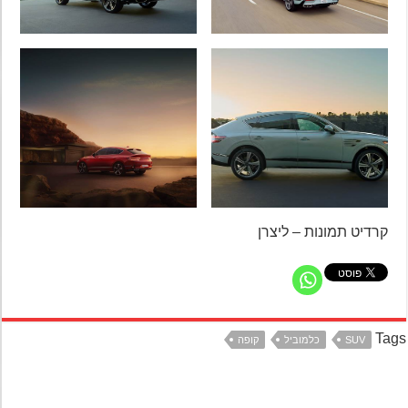
קרדיט תמונות – ליצרן
Ta
SUV
כלמוביל
קופה