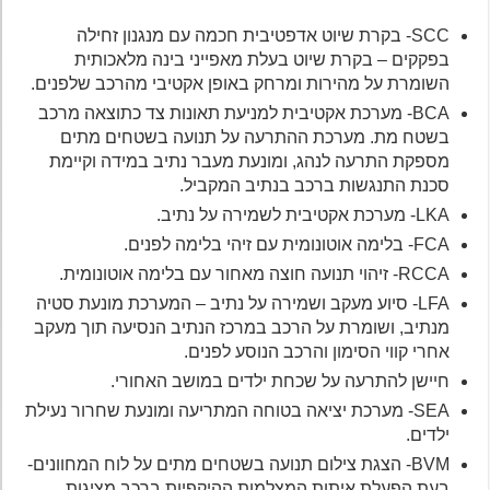
SCC- בקרת שיוט אדפטיבית חכמה עם מנגנון זחילה
בפקקים – בקרת שיוט בעלת מאפייני בינה מלאכותית
השומרת על מהירות ומרחק באופן אקטיבי מהרכב שלפנים.
BCA- מערכת אקטיבית למניעת תאונות צד כתוצאה מרכב
בשטח מת. מערכת ההתרעה על תנועה בשטחים מתים
מספקת התרעה לנהג, ומונעת מעבר נתיב במידה וקיימת
סכנת התנגשות ברכב בנתיב המקביל.
LKA- מערכת אקטיבית לשמירה על נתיב.
FCA- בלימה אוטונומית עם זיהי בלימה לפנים.
RCCA- זיהוי תנועה חוצה מאחור עם בלימה אוטונומית.
LFA- סיוע מעקב ושמירה על נתיב – המערכת מונעת סטיה
מנתיב, ושומרת על הרכב במרכז הנתיב הנסיעה תוך מעקב
אחרי קווי הסימון והרכב הנוסע לפנים.
חיישן להתרעה על שכחת ילדים במושב האחורי.
SEA- מערכת יציאה בטוחה המתריעה ומונעת שחרור נעילת
ילדים.
BVM- הצגת צילום תנועה בשטחים מתים על לוח המחוונים-
בעת הפעלת איתות המצלמות ההיקפיות ברכב מציגות