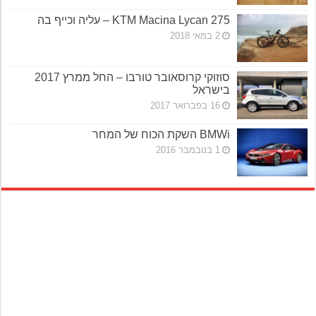
KTM Macina Lycan 275 – עליה וכייף בה
2 במאי 2018
סוזוקי קרוסאובר טורבו – החל ממרץ 2017
בישראל
16 בפברואר 2017
BMWi השקת הכוח של המחר
1 בנובמבר 2016