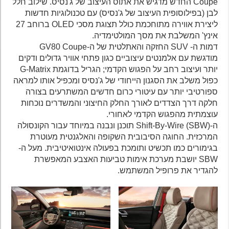
Coupe החדש מדגיש את אתוס העיצוב של ג'נסיס. שילוב חלל
לבן (בפילוסופית העיצוב של ג'נסיס) עם טכנולוגיות חדשות
ליצירת אווירה מתוחכמת כולל תצוגת מסכי OLED ברוחב 27
אינץ' המשלבת את מסך המולטימדיה.
דמות ה- SUV החזקה והאתלטית של ה-GV80 Coupe
מודגשת עם אלמנטים עיצוביים כגון פתחי אוויר גדולים ודקים
יותר ועיצוב רחב על הפגוש הקדמי; הגריל בדוגמת G-Matrix
כפול משלב את הסגנון הייחודי של ג'נסיס ומכפיל אותו למראה
ספורטיבי יותר עם עיטורי כרום חדשים המשתרעים בצורה
חלקה דרך הצדדים לאורך החלק החיצוני והמשדרים נוכחות
עוצמתית מהפגוש הקדמי לאחורי.
ה-Shift-By-Wire (SBW) תוכנן ונבנה במיוחד עבור הקונסולה
המרכזית. החוגה הסיבובית השקופה והאלגנטית מעוטרת
בגימורים כמו תכשיט ותומכת בפעולה אינטואיטיבית. מעל ה-
SBW יושבת מערכת אימות טביעות האצבע המאפשרת
להגדיר את פרופיל המשתמש.