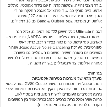
מפתח חכם, מערכת לזיהוי טביעת אצבע, חלון גג חשמלי,
בורר מצבי נהיגה, שמשות קדמיות עם בידוד אקוסטי, מתלים
אדפטיביים סורקי כביש, דיפרנציאל מוגבל החלקה אחורי,
מסך מולטימדיה עם ממשק בעברית בגודל 27", טעינה
אלחוטית, מערכת שמע Bang & Olufsen עם 18 רמקולים.
.
דגם ה-
Ultimate
כולל חישוק 22" ספורטיביים, גלגל הגה
בגימור דו-גווני, תצוגה עילית, ריפוד עור NAPPA, דיפון פנימי –
קארבון, פסי קישוט כרום כהה בצידי הרכב, כרית ראש
ספורטיבית, מערכת Road Active Noise Canceling, אוורור
מושבים גם בשורה השניה, מושבים חשמליים גם בשורת
המושבים השנייה, מראה אחורית עם תצוגה דיגיטלית לנסיעה
אחורה ו-וילונות צד אינטגרליים בשורה השנייה .
בטיחות:
מערך מלא של מערכות בטיחות אקטיביות
רמת הטכנולוגיה הגבוהה בה מיוצר GV80 Coupe באה לביטוי
גם תחום הבטיחות, עם מערך מקיף של מערכות בטיחות ועזרי
נהיגה אקטיביים העומדים לרשות הנהג, זאת בנוסף ל-10
כריות אוויר (כולל כרית ברכיים לנהג וכרית אוויר בין המושבים
הקדמיים להפחתת פגיעה בתאונה צידית).