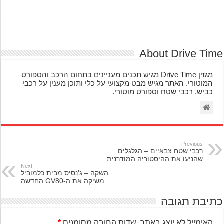
About Drive Ti
מגזין Drive Time מגיש תכנים מעניינים בתחום הרכב והספורט
המוטורי. האתר מגיש מבט מקצועי על כלי ותוכן מענין על רכבי
כביש, רכבי שטח וספורט מוטורי.
Previous
רכבי שטח צבאיים – הגלגלים
שהניעו את ההיסטוריה המודרנית
Next
השקה – ג'נסיס מבית כלמוביל
משיקה את ה-GV80 החדשה
יבת תגובה
האימייל לא יוצג באתר.
שדות החובה מסומנים
*