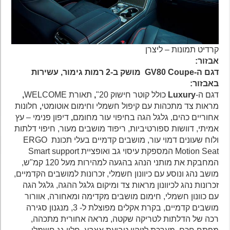
קרדיט תמונות – ליצרן
אבזור:
דגם ה-GV80 Coupe מושק ב-2 רמות גימור, עשירות
באבזור:
דגם ה-
Luxury
כולל
קוטר חישוק 20"
,
תאורת WELCOME
,
מראות צד מתכהות עם קיפול חשמלי וחימום אוטומטי
,
חלונות
אחוריים כהים, גלגל הגה בחיפוי עור מחומם
,
דיפון פנימי – עץ
אמיתי, דוושות ספורטיביות, ריפוד מושבים מעור, חיפוי דלתות
ולוח שעונים דמוי עור, מושבים קדמיים בעלי תכונת ERGO
Motion Seat המספקת עיסוי גב ואופציית Smart support
המחבקת את מותני הנהג בהגעה למהירות מעל 120 קמ"ש,
מושב נהג ונוסע עם כיוונון חשמלי, זכרונות למושבים הקדמיים,
זכרונות נהג לכיוונון מראות צד ומיקום גלגל ההגה, גלגל הגה
עם כוונון חשמלי, חימום מושבים מקדימה ומאחורה, אוורור
מושבים קדמיים, בקרת אקלים מפוצלת ל- 3, מנגנון סגירה
רכה של הדלתות לטריקה שקטה, מראה אחורית מתכהה,