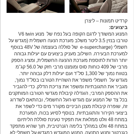
קרדיט תמונות – ליצרן
ביצועים:
המנוע המשודך לדגם הקופה בעל נפח של מנוע V6 twin
טורבו בנזין 3.5 ליטר משלב מערכת הנעה חשמלית (מגדש על
חשמלי (e-supercharge של סוללה בעוצמה של 48V בנוסף
למערכת הבעירה. השילוב מעניק ביצועים עם יעילות גבוהה
יותר הודות לתוספת מערכת ההנעה החשמלית, ומציג הספק
מרבי של 409 כוחות סוס ומומנט מרבי חזק של 56.0 קג"מ
בטווח נמוך של 1,300 סל"ד ועם יעילות דלק גבוהה יותר.
מגדש על חשמלי משפר את השהיית הטורבו בסל"ד נמוך,
מגביר את התגובתיות ומשפר את צריכת הדלק. כדי להגביר
את ההספק המרבי, הוגדלה קיבולת מגדשי הטורבו המותקנים
בכל צד של המנוע עם מגדש-העל החשמלי, ובהתאם לשדרוג
זה, שופרה קיבולת מצנן הביניים מקורר מים כדי לשפר את
ביצועי הקירור והתגובתיות. בנוסף לסיוע בכוח, המערכת
במתח 48 וולט ממלאת את תפקיד טעינת סוללת הליתיום
במתח 48 וולט במהלך בלימה רגנרטיבית, תוך שהיא מתפקד
כגנרטור ומנוע התנעה. המנוע המוגדש במגדש-על חשמלי לא