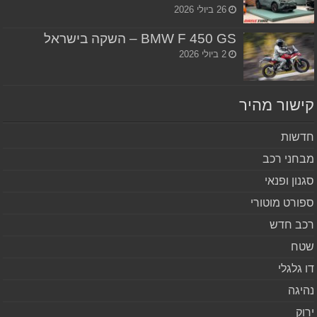
26 ביולי 2026
BMW F 450 GS – השקה בישראל
2 ביולי 2026
שור מהיר
שות
חני רכב
נון ופנאי
ורט מוטורי
ב חדש
ח
 גלגלי
יגה
וק