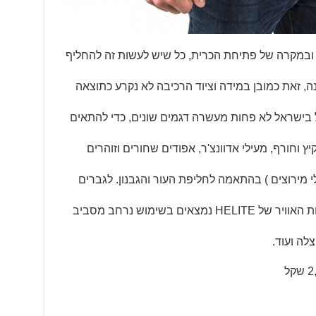
,הנם רב-פעמיים ובמקרה של פתיחת הכרית, כל שיש לעשות זה להחליף
נה, זאת כמובן במידה וציוד הרכיבה לא נקרע כתוצאה
מעילי הרכיבה של HELITE יכלול בישראל לא פחות מעשרה דגמים שונים, כדי להתאים
יץ וחורף, מעילי אדוונצ'ר, אפודים שחורים וזוהרים
י מירוצים ) בהתאמה לחליפת העור והגבנון. לגברים
מקורדורה או עור ועוד. אפודי ומעילי כריות האוויר של HELITE נמצאים בשימוש נרחב מסביב
לה ועוד.