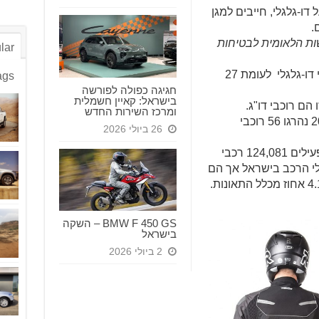
ו-גלגלי, חייבים למגן
.
שות הלאומית לבטיחות
lar
בשנת 2017 נהרגו, נכון לעכשיו 34 רוכבי דו-גלגלי לעומת 27
ags
חגיגה כפולה לפורשה
בישראל: קאיין חשמלית
הם רוכבי דו"ג.
ומרכז השירות החדש
ב-2016 נהרגו 43 רוכבי דו-גלגלי, ב-2015 נהרגו 56 רוכבי
26 ביולי 2026
על פי נתוני משרד התחבורה, בישראל פעילים 124,081 רכבי
ל מצבת כלי הרכב בישראל אך הם
BMW F 450 GS – השקה
בישראל
2 ביולי 2026