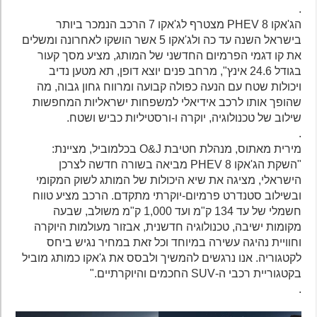
.
הג'אקו 8 PHEV מצטרף לג'אקו 7 הרכב הנמכר ביותר
בישראל השנה עד כה ולג'אקו 5 אשר הושקו לאחרונה ומשלים
את קו דגמי הפרמיום החדשני של המותג, מציע מסך קעור
בגודל 24.6 אינץ", מרחב פנים יוצא דופן, תא מטען נדיב
ויכולות שטח עם הנעה כפולה קבועה ומרווח גחון גבוה, מה
שהופך אותו לרכב אידיאלי למשפחות ישראליות המחפשות
שילוב של טכנולוגיה, יוקרה ו-ורסטיליות כביש ושטח.
.
מירית מאתוס, מנהלת חטיבת O&J בכלמוביל, מציינת:
"השקת הג'אקו 8 PHEV מביאה בשורה חדשה לצרכן
הישראלי, מציגה את שיא היכולות של המותג לשוק המקומי
ובשילוב סטנדרט פרמיום-יוקרתי מתקדם. הרכב מציע טווח
חשמלי של עד 134 ק"מ ועד 1,000 ק"מ משולב, שבעה
מקומות ישיבה, טכנולוגיה חדשנית, אבזור מעולמות היוקרה
וחוויית נהיגה עשירה במיוחד וכל זאת במחיר נגיש ביחס
לקטגוריה. אנו נרגשים להמשיך ולבסס את ג'אקו כמותג מוביל
בקטגוריית רכבי ה-SUV החכמים והיוקרתיים."
.