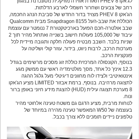
לג'אקו 8 PHEV תאורת אווירה מוזיקלית מסונכרנת במגוון
רחב של צבעים ושחרור חשמלי לארבע הדלתות.
הג'אקו 8 PHEV מצויד בדור החדש של סביבת הנהג החכמה,
הכוללת את שבב-העל Snapdragon 8155 מבית Qualcomm
שבב אולטרה-חכם הפועל בארכיטקטורת 7 ננומטר עם עוצמת
עיבוד של 105,000 פעולות חישוב בשנייה ואתחול מהיר תוך 2
שניות בלבד. השבב מבטיח פעולה חלקה ותגובה מיידית לכל
מערכות הרכב, לרבות ניווט, בידור, עוזר קולי ושליטה על
פונקציות הרכב.
בנוסף, הקונסולה המרכזית כוללת זוג מסכים מרשימים בגודל
12.3 אינץ' כל אחד, מסך מולטימדיה ראשי עם ממשק מגע
אינטואיטיבי ולצידו לוח מחוונים דיגיטלי מעל גלגל ההגה
לתצוגה מרהיבה. בנוסף, ברמת אבזור LIMITED מציע הג'אקו
8 מערכת תצוגה עילית (HUD) להצגת מידע חיוני באופן ברור
ונוח.
לנוחות מרבית, מציע הדגם גם משטח טעינה אלחוטי מהיר
בעוצמה של W50 המאפשר טעינה מהירה במיוחד של
טלפונים ניידים תומכים ללא צורך בכבל.