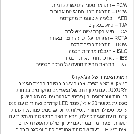
FCW – התראה מפני התנגשות קדמית
RCW – התראה מפני התנגשות אחורית
AEB – בלימה אוטונומית מתקדמת
TJA – סיוע בפקקים
ICA – סיוע בקרת שיוט משולבת
RCTA – התראה על תנועה חוצה מאחור
DOW – התראת פתיחת דלת
ISLC – הגבלת מהירות חכמה
IES – מערכת התחמקות חכמה
DAI – התראת תחילת תנועה של הרכב מלפנים
רמות האבזור של הג'אקו 8
הג'אקו 8 מציע מפרט אבזור עשיר במיוחד ברמת הגימור
LUXURY, עם מגוון רחב של מאפיינים מתקדמים בנוחות,
בטיחות וטכנולוגיה. בין פריטי האבזור ניתן למצוא חישוקי
סגסוגת בקוטר 20 אינץ', פנסי LED קדמיים ואחוריים עם פנסי
ערפל, ספוילר אחורי ומסילות גג, וכן גג שמש פנורמי, חלונות
קדמיים עם זגוגית כפולה, מראות הצד מתקפלות חשמלית עם
תאורת רצפה, מחוממות עם זיכרון וכוללות הפשרת אדים
ואיתותי LED, בעוד שחלונות אחוריים כהים ומסגרות כרום