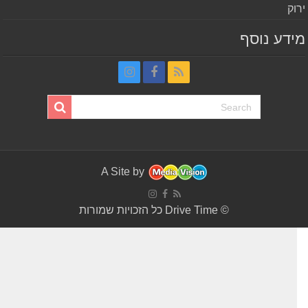
וק
דע נוסף
A Site by
© Drive Time כל הזכויות שמורות