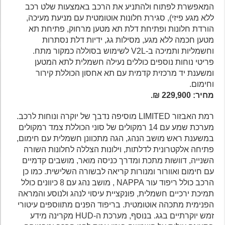
המאפשרת לפתוח ולהתניע את הרכב באמצעות שלט רכב
ללא מגע פיזי), סגירת חלונות אוטומטית עם מניעת מעיכה,
הורדת חלונות ופתיחת דלת תא מטען מרחוק, פתיחת תא
מטען חכמה ללא מגע, מסילות גג, ידיות דלת נסתרות
וחשמליות ותמיכה ב-V2L לשימוש בסוללה כמקור מתח.
פריטי נוחות נוספים כוללים נעילה חשמלית לתא המטען
ומשענת יד מרכזית קדמית עם תא אחסון הכוללת קירור
וחימום.
מחיר: 229,900 ₪.
רמת האבזור LIMITED מוסיפה נדבך של יוקרה ונוחות לרכב.
מערכת שמע עם 14 רמקולים של סוני הכוללת צמד רמקולים
במשענת ראש מושב הנהג, הגה מתכוונן חשמלית עם חימום,
פתיחה אלקטרונית לדלתות, וילונות הצללה לחלונות השורה
השנייה, דוושות מתכת ומדרך כניסה מואר, מושבים קדמיים
עם חימום ואוורור ומנורות קריאה לבשורה השלישית. כמו כן
הרכב כולל ריפוד עור NAPPA , מושב נהג עם 8 כיוונים כולל
תמיכת ירכיים חשמלית, פונקציית עיסוי לנהג ולנוסע והמראה
הפנימית מתכהה אוטומטית. בריפוד הפנים מתווספים עיטורי
זמש יוקרתיים בגג. בנוסף, מערכת ה-HUD מקרינה מידע