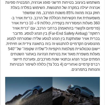
משתמש בעיצוב בטיחות חדשני סופג אנרגיה, המבטיח ספיגת
אנרגיה יעילה במקרה של התנגשות. השימוש בפלדה בעלת
חוזק גבוה מהווה 85% משטח המרכב, מה שמשפר
משמעותית את הקשיחות הכוללת של הרכב. כריות אוויר ב-
360 מעלות המסודרות בקפידה, כוללות 9 ו- 10 כריות אוויר
(פרימיום ולקשרי בהתאמה) ברחבי הרכב, עם "כרית אוויר
רחוקה" (Far-End Safety Airbag) בין הנהג לנוסע. מדובר
בכרית אוויר שמותקנת בין הנהג לנוסע שלידו שמטרתה למנוע
מהנוסעים הקדמיים להתנגש זה בזה בתאונה צידית או חזיתית.
יישום טכנולוגיית מצלמות היקפיות ל"שלדה שקופה" של 540°
מעלות משפרת מאוד את בטיחות הנהיגה באתגר השטחים
המתים עבור הנהג ובתנאי שטח מורכבים, ומערכת חיישני
רברס קדמיים ואחוריים (4 בכל צד) כלולה לשיפור הבטיחות
והנוחות בתמרונים.