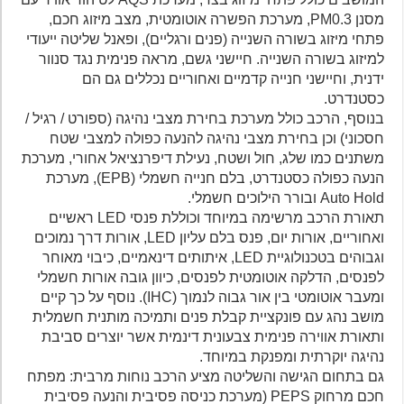
מסנן PM0.3, מערכת הפשרה אוטומטית, מצב מיזוג חכם,
פתחי מיזוג בשורה השנייה (פנים ורגליים), ופאנל שליטה ייעודי
למיזוג בשורה השנייה. חיישני גשם, מראה פנימית נגד סנוור
ידנית, וחיישני חנייה קדמיים ואחוריים נכללים גם הם
כסטנדרט.
בנוסף, הרכב כולל מערכת בחירת מצבי נהיגה (ספורט / רגיל /
חסכוני) וכן בחירת מצבי נהיגה להנעה כפולה למצבי שטח
משתנים כמו שלג, חול ושטח, נעילת דיפרנציאל אחורי, מערכת
הנעה כפולה כסטנדרט, בלם חנייה חשמלי (EPB), מערכת
Auto Hold ובורר הילוכים חשמלי.
תאורת הרכב מרשימה במיוחד וכוללת פנסי LED ראשיים
ואחוריים, אורות יום, פנס בלם עליון LED, אורות דרך נמוכים
וגבוהים בטכנולוגיית LED, איתותים דינאמיים, כיבוי מאוחר
לפנסים, הדלקה אוטומטית לפנסים, כיוון גובה אורות חשמלי
ומעבר אוטומטי בין אור גבוה לנמוך (IHC). נוסף על כך קיים
מושב נהג עם פונקציית קבלת פנים ותמיכה מותנית חשמלית
ותאורת אווירה פנימית צבעונית דינמית אשר יוצרים סביבת
נהיגה יוקרתית ומפנקת במיוחד.
גם בתחום הגישה והשליטה מציע הרכב נוחות מרבית: מפתח
חכם מרחוק PEPS (מערכת כניסה פסיבית והנעה פסיבית