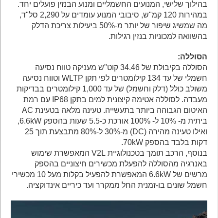
בהילוך שלישי, המנועים החשמליים ומנוע הבנזין פועלים יחד.
במהירות 120 קמ"ש, סיבובי המנוע עומדים על 2,290 סל"ד,
מה שמשיג שיפור של יותר מ-50% ביעילות צריכת הדלק
בהשוואה למכוניות בנזין רגילות.
הסוללה:
הסוללה בקיבולת של 34.46 קוט"ש מעניקה טווח נסיעה
חשמלי של עד 134 קילומטרים לפי תקן WLTP וטווח נסיעה
משולב כולל (דלק וחשמל) של עד 1,000 קילומטרים בבדיקות
מעבדה. לסוללה אטימה קיצונית למים בתקן IP68 עם רמת
האיטום הגבוהה ביותר בתעשייה. טעינה מלאה בטעינת AC
ביתית מ- 10% ל- 100% אורכת כ-5.5 שעות בהספק 6.6kW,
ואילו טעינה מהירה (DC) מ-30% ל-80% מתבצעת תוך 25
דקות בלבד בהספק 70kW.
בנוסף, הרכב תומך בטכנולוגיית V2L המאפשרת שימוש
באנרגיה מהסוללה להפעלת מכשירים חיצוניים בהספק
מרשים של 6.6kW המאפשרת להפעיל בקלות מעל 10 מכשירי
חשמל שונים בו-זמנית החל ממקרר ועד כיריים אינדוקציה.