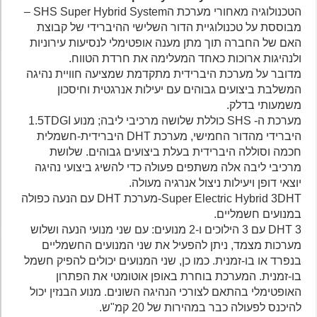
הטכנולוגיה מאחורי מערכת הSHS Super Hybrid System –
מבוססת על טכנולוגיית הדור השלישי ההיברידי של קבוצת
האם של החברה תוך מתן מענה אופטימלי לנסיעות עירוניות
ולנהיגות ארוכות כאחד המעלימה את חרדת הטווח.
מדובר על מערכת היברידית מתקדמת שמציעה חוויית נהיגה
המשלבת ביצועים גבוהים עם יעילות אנרגטית וחיסכון
משמעותי בדלק.
מערכת ה- SHS כוללת שלושה מרכיבי ליבה; מנוע 1.5TDGI
היברידי מהדור החמישי, מערכת DHT היברידית-חשמלית
חכמה וסוללה היברידית בעלת ביצועים גבוהים. שלושת
מרכיבי ליבה אלה משתפים פעולה כדי להשיג ביצועי נהיגה
יוצאי דופן ויעילות ניצול אנרגיה מעולה.
Super Electric Hybrid 3DHT-מערכת DHT עם הנעה כפולה
במנועים חשמליים.
3 DHT עם 3 הילוכים ו-2 מנועים: עם שני מנועי הנעה ושלוש
מערכות מצמד, ניתן להפעיל את שני המנועים החשמליים
בנפרד או בו-זמנית. כמו כן, שני המנועים יכולים להפיק חשמל
בו-זמנית. המערכת בוחרת באופן אוטומטי את הפתרון
האופטימלי בהתאם לצורכי הנהיגה השונים. מנוע הבנזין יכול
להיכנס לפעולה כבר במהירות של 20 קמ"ש.