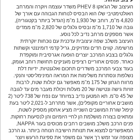
העיצוב של הג'אקו 8 PHEV משדר עוצמה ויוקרה והמרחב
האולטימטיבי שלו הוא הבסיס לנוחות הגבוהה עם אורך של
4,820 מ"מ, רוחב של 1,930 מ"מ (הגדול ביותר בקטגוריה),
גובה של 1,710 מ"מ ובסיס גלגלים של 2,820 מ"מ ממדים
אשר מספקים מרחב נדיב לכל נוסע.
העיצוב משלב שפה עיצובית עדכנית עם נוכחות יוקרתית
מרשימה. קווים חדים ומדויקים, גריל קדמי דומיננטי וקשתות
גלגלים בצבע המרכב יוצרים הופעה אגרסיבית ומוקפדת
כאחד. פנסים אחוריים רציפים מעניקים תחושת רוחב ועומק,
בעוד צבעי המרכב משדרים תחכום ואלגנטיות. ידיות דלת
נשלפות ונסתרות משלימות את המראה המינימליסטי והנקי.
מרווח הגחון של 175 מ"מ מאפשר גם יכולות שטח, לרבות
זוויות גישה ונטישה של 20 מעלות ויכולת מעבר מים עד לגובה
של 45 ס"מ. תא המטען נדיב במיוחד עם נפח של 738 ליטר (2
מושבים אחוריים מקופלים), אשר מתרחב ל-2,021 ליטר בעת
קיפול שורת המושבים השנייה מציע אחסון מספיק לשטח,
ומתאים בצורה מושלמת הן לחיי היומיום והן לנסיעות רחוקות.
פנים הרכב משלב מושבים רחבים מכוסים בעור NAPPA,
המאפשרים למצוא את תנוחת הישיבה הנוחה ביותר. גג הרכב
מצופה עור זמש רך אשר גם משפר את ספיגת הרעש ויוצר