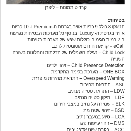
קרדיט תמונות – ליצרן
בטיחות:
הג'אקו 8 כולל 9 כריות אוויר בגרסת ה-Premium ו- 10 כריות
אוויר בגרסת ה- Luxury. בנוסף כל מערכות הבטיחות מגיעות
ב-2 רמות הגימור וכוללות שפע של מערכות בטיחות:
eCall – קריאת חירום אוטומטית לרכב
Child Lock – נעילה חשמלית של הדלתות והחלונות בשורה
השנייה
Child Presence Detection – זיהוי ילדים
ONE BOX – מערכת בלימה מתקדמת
Overspeed Warning – התראת מהירות מופרזת
ASL – התראת מהירות
LDW – התראת סטייה מנתיב
LDP – תיקון סטייה מנתיב
ELK – שמירה על נתיב במצבי חירום
BSD – זיהוי שטח מת
LCA – סיוע במעבר נתיב
DMS – זיהוי עייפות נהג
ACC – בקרת שיוט אדפטיבית