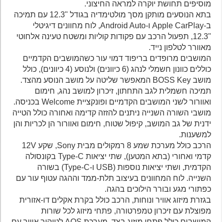
מוסיפים תחושת יוקרה למראה החיצוני.
בתא הנוסעים מותקן מסך מולטימדיה בגודל "12.3 עם תמיכה
ב-Apple CarPlay ו-Android Auto, לוח מחוונים דיגיטלי
"12.3, תפעול הרכב עם פקודות קוליות ומשטח טעינה אלחוטי
מאוורר לטלפון נייד.
המושבים מרופדים בריפוד דמוי עור כשהמושבים הקדמיים
כוללים כוונון חשמלי לנהג (6 כיוונים) ולנוסע (4 כיוונים), כולל
מושב BOSS Key המאפשר שליטה על מושב הנוסע מהצד.
תמיכה חשמלית לגב התחתון, זיכרון למושב נהג, חימום
ואוורור לשני המושבים הקדמיים ופונקציית Welcome בכניסה.
מושבי השורה השנייה ניתנים להזזה קדימה ואחורה כולל הטייה
ידנית של גב המושב, קיפול שטוח, חימום ואוורור הן לכריות והן
למשענות.
הרכב כולל מערכת שמע 8 רמקולים מבית Sony, שקע 12V
קדמי ואחורי (בתא המטען), שתי יציאות Type-C בקונסולה
הקדמית, ושתי יציאות נוספות (USB ו-Type-C) בשורה
השנייה. לוח המחוונים בעיצוב תלת-ממד וההגה עטוף עור עם
כפתורי מגע ובורר הילוכים בהגה.
בגזרת מיזוג אוויר ונוחות, הרכב כולל בקרת אקלים דו-אזורית
מפוצלת עם זיכרון טמפרטורה, פתחי מיזוג לכל שורות
המושבים כולל פתחי מיזוג בצד, מערכת AQS לטיהור אוויר עם