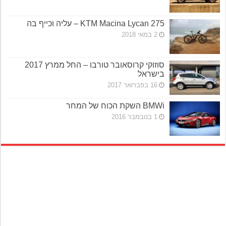
KTM Macina Lycan 275 – עליה וכייף בה
2 במאי 2018
סוזוקי קרוסאובר טורבו – החל ממרץ 2017
בישראל
16 בפברואר 2017
BMWi השקת הכוח של המחר
1 בנובמבר 2016