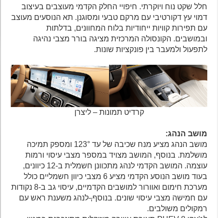
חלל שקט נוח ויוקרתי. חיפויי החלק הקדמי מעוצבים בעיצוב
דמוי עץ דקורטיבי עם מרקם טבעי ומסוגנן. תא הנוסעים מעוצב
עם תפירות קוויות ייחודיות בלוח המחוונים, בדלתות
ובמושבים. הקונסולה המרכזית מציגה בורר מצבי נהיגה
לתפעול ולמעבר בין פונקציות שונות.
קרדיט תמונות – ליצרן
מושב הנהג:
מושב הנהג מציע מנח שכיבה של עד 123° ומספק תמיכה
מושלמת. בנוסף, המושב מצויד במספר מצבי עיסוי ורמות
עוצמה. המושב הקדמי לנהג מתכוונן חשמלית ב-12 כיוונים,
בעוד מושב הנוסע הקדמי מציע 6 מצבי כיוון חשמליים כולל
מערכת חימום ואוורור למושבים הקדמיים, עיסוי גב ב-8 נקודות
עם חמישה מצבי עיסוי שונים. בנוסף
,
לנהג משענת ראש עם
רמקולים משולבים.