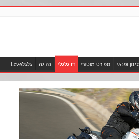
גנון ופנאי
ספורט מוטורי
דו גלגלי
נהיגה
גלגלLove