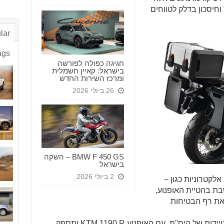
וחיסכון בדלק לטווחים
lar
ags
חגיגה כפולה לפורשה
בישראל: קאיין חשמלית
ומרכז השירות החדש
26 ביולי 2026
BMW F 450 GS – השקה
בישראל
2 ביולי 2026
לקטרוניות כגון –
בת בהטיית האופנוע,
 את רף הבטיחות
ד.ל.ב מוטוספורט זכתה גם במכרז ההצטיידות של היס"מ, עם האופנוע KTM 1190 R ותספק