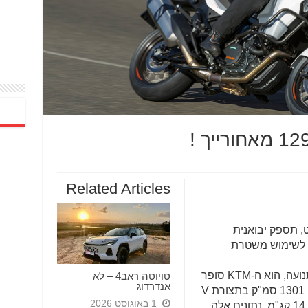
Related Articles
, תספק יבואנית
) לשימוש משטרת
האופנוע החדש שישרת את משטרת התנועה, הוא ה-KTM סופר
טויוטה ראב4 – לא
אנדרדוג
אדוונצ'ר 1290. הוא מצויד במנוע בנפח 1301 סמ"ק בתצורת V
1 באוגוסט 2026
-טווין המפיק 160 כ"ס ומומנט מירבי של 14 קג"מ. נתונים אלה