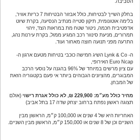
הסביבה.
בחלק השייך לבטיחות, כולל אבזור הבטיחות 7 כריות אוויר,
בלימה אוטונומית, תיקון סטייה מנתיב הנסיעה, בקרת שיוט
אדפטיבית חכמה, ניטור שטח מת במראות הצד, זיהוי
תמרורים, מניעת סינוור רכב המגיע ממול, בקרת עירנות נהג,
התרעה מפני תנועה חוצה מאחור ועוד.
ה- Lynk & Co השיג חמישה כוכבי בטיחות מטעם ארגון ה-
Euro Ncap האירופי,
עם ציון מרשים במיוחד של 96% בהגנה על נוסעי הרכב
המבוגרים, מהציונים הגבוהים ביותר אי פעם בקטגוריה הזאת
של המבחן.
מחיר כולל מע״מ: 229,900 ₪, לא כולל אגרת רישוי
(אולם
תצוגה ראשון נפתח ברחוב יצחק שדה 17 בתל אביב)
האחריות היא של 4 שנים או 100,000 ק״מ, הראשון מבין
השניים וכן של 8 שנים או 150,000 ק״מ, הראשון מבין השניים.