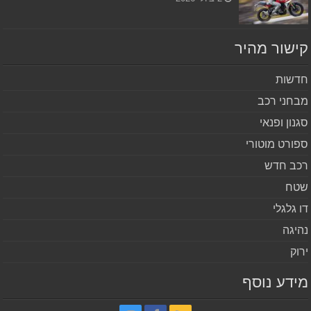
שור מהיר
שות
חני רכב
נון ופנאי
ורט מוטורי
ב חדש
ח
 גלגלי
יגה
וק
דע נוסף