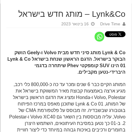
Lynk&Co – מותג חדש בישראל
Drive Time
16 בינואר 2023
Lynk & Co מותג סיני חדש מבית Volvo ו-Geely הושק
הבוקר בישראל. הדגם הראשון שנחת בישראל Lynk & Co
01 הינו SUV קומפקטי Phev שיתחרה בדגמי
היברידי-נטען מקבילים.
המותג הקיים כבר 6 שנים ומכר עד כה כ-800,000 כלי רכב,
מגיע ארצה באמצעות קבוצת מאיר המשווקת בישראל את
Volvo, Polestar ו-Honda ומציג את הדגם הראשון בישראל
של המותג, Lynk & Co 01 שתוכנן מאפס במרכז הפיתוח
בגטבורג שבשבדיה. זה מבוסס על פלטפורמת CMA של
Volvo, עליה מבוססות בין השאר גם Volvo XC40 ו-Polestar
2. ב-01 כך נטען במסיבת העיתונאים, השתמש היצרן
בחומרים ורכיבים באיכות גבוהה במיוחד כדי ליצור חוויית