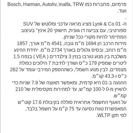
פרמיום, מחברות כמו Bosch, Harman, Autoliv, inalfa, TRW
ועוד.
.
ה- Lynk & Co 01 מציג מראה עדכני ומלוטש של SUV
ספורטיבי, עם צביעה דו גוונית, חישוקי 20 אינץ׳ בעיצוב
המתיימר להיות מקורי ככל שניתן.
מידות הרכב הן 1694 מ״מ גובה, 4541 מ״מ אורך, 1857
מ״מ רוחב, ובסיס גלגלים באורך 2734 מ״מ. יחידת ההינע
משלבת בין מנוע טורבו בנזין 3 צילנדרים ( VEA ) בנפח 1.5
ליטרים שמפיק 179 כ״ס ושודך לתיבת 7 הילוכים כפולת
מצמדים, לבין מנוע חשמלי, כשההספק המירבי עומד על 262
כ״ס ו-43.3 קג״מ.
ההנעה ב-01 היא קדמית, ומאפשר תאוצה של 7.9 שניות כדי
להאיץ מ-0 ל-100 קמ״ש, עד למהירות מקסימלית של 210
קמ״ש.
על האגף החשמלי אחראית סוללה בקיבולת 17.6 קוט״ש
המאפשרת טווח נסיעה עד 75 ק״מ על חשמל בלבד,
לפי תקן WLTP.