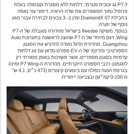
ל-P7 גג זכוכית פנורמי, דלתות ללא מסגרת וקונסולה בעלת
פרופיל נמוך המשפרים את שדה הראיה. דיפוני עור נאפה
בחבילת DiamondX 07 זמין ב- 3 צבעים לבחירה עבור מגע
נוסף של יוקרה.
בנוסף, משיקה freesbe בישראל מהדורה מוגבלת של ה-P7
Wing, דגם מיוחד של ה-P7 שהוצג לראשונה בתערוכת Auto
Guangzhou, מהדורת הדגל נועדה להדגיש את הסגנון
הספורטיבי והדינמי של ה-EV ספורט-סדאן עם זוג דלתות
קדמיות בסגנון מספריים, אשר משויכות באופן מסורתי רק
לסגמנט רכבי הספורט היוקרתיים. מהדורת ה-P7 Wing זמינה
בגרסת הנעה כפולה עם ביצועים קיצוניים (473 כ״ס, 4.1 ש׳
מ-0-100 קמ״ש) ובצביעה ייחודית.