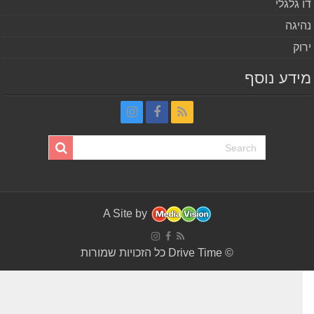
 גלגלי
יגה
וק
דע נוסף
A Site by
© Drive Time כל הזכויות שמורות