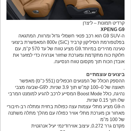
קרדיט תמונות – ליצרן
XPENG G9
ה-G9 SUV הוא רכב פנאי חשמלי גדול ומרווח, המתגאה
בפלטפורמת הסיליקון קרביד (SiC) 800v המאפשרת ביצועי
טעינה מהירים במיוחד.G9 מציע טווח של עד 570 ק"מ, עם
חלוקת כוח מתקדמת ומערכת שחזור אנרגיה כדי למזער את
אובדן הכוח תוך מקסום טווח הנסיעה.
.
ביצועים עוצמתיים
ההספק הכולל של המנועים הכפולים (551 כ"ס) מאפשר
תאוצה של 0–100 קמ"ש תוך 3.9 שניות. לG9-שבעה מצבי
נהיגה, כולל Boost Mode המסייע לרכב להגיע למומנט המרבי
שלו תוך 0.15 שניות.
ה-G9 מציע מתלי עצמות עצה כפולות בחזית ומתלה רב-חיבורי
מאחור וכן מערכת מתלי אוויר כפולה עם מהלך מתלה משתנה
של 100 מ"מ
מקדם גרר 0.272, עיצוב אווירודינמי יעיל אנרגטית