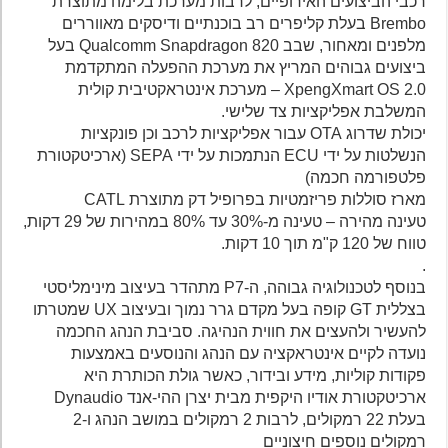
רכבי הביצועים האירופיים, לרבות מערכת בלימה מתוצרת
Brembo בעלת קליפרים רב בוכנתיים ודיסקים מאווררים
מלפנים ומאחור, שבב Qualcomm Snapdragon 820 בעל
ביצועים גבוהים המריץ את מערכת ההפעלה המתקדמת
XpengXmart OS 2.0 – מערכת אינטראקטיבית קולית
המשלבת אפליקציות צד שלישי.
יכולת שדרוג OTA עבור אפליקציות לרכב וכן פונקציות
הנשלטות על ידי ECU הנתמכות על ידי SEPA (ארכיטקטורת
פלטפורמה חכמה)
מארז סוללות פריזמטיות בפרופיל דק מתוצרת CATL
טעינה מהירה – טעינה מ-30% עד 80% במהירות של 29 דקות,
טווח של 120 ק"מ תוך 10 דקות.
.
בנוסף לטכנולוגיה גבוהה, ה-P7 מתהדר בעיצוב מינימליסטי
בצללית GT קופה בעל מקדם גרר נמוך ובעיצוב UX שמטרתו
להעשיר ולהעצים את חווית הנהיגה. סביבת הנהג החכמה
נועדה לקיים אינטראקציה עם הנהג והנוסעים באמצעות
פקודות קוליות, מידע ובידור, כאשר גולת הכותרת היא
ארכיטקטורת אודיו היקפית מבית יצרן ההי-אנד Dynaudio
בעלת 22 רמקולים, לרבות 2 רמקולים במושב הנהג ו-2
רמקולים נוספים חיצוניים