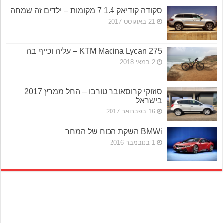
סקודה קודיאק 1.4 7 מקומות – ילדים זה שמחה
21 באוגוסט 2017
KTM Macina Lycan 275 – עליה וכייף בה
2 במאי 2018
סוזוקי קרוסאובר טורבו – החל ממרץ 2017
בישראל
16 בפברואר 2017
BMWi השקת הכוח של המחר
1 בנובמבר 2016