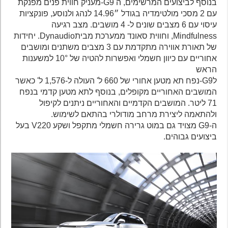
בנוסף לביצועים המרשימים, ה G9-מעניק חווית פנים מפנקת
עם 2 מסכי מולטימדיה בגודל ״14.96 לנהג ולנוסע, פונקציות
עיסוי עם 6 מצבים שונים ל- 4 מושבים. מצב רגיעה
Mindfulness, וחווית סאונד ממערכת מביתDynaudio. יחידות
של תאורת אווירה מתקדמת עם 3 מצבים משתנים ומושבים
אחוריים עם כיוון חשמלי ואפשרות להטיה של 10° למשענות
הראש
לG9-נפח תא מטען אחורי של 660 ל' העולה ל-1,576 ל' כאשר
המושבים האחוריים מקופלים, בנוסף לתא מטען קדמי בנפח
71 ליטר. המושבים הקדמיים והאחוריים ניתנים לקיפול
ולהתאמה ליצירת מרחב מודולרי בהתאם לשימוש.
ה-G9 מצויד גם במוט גרירה חשמלי מתקפל ושקע V220 בעל
ביצועים גבוהים.