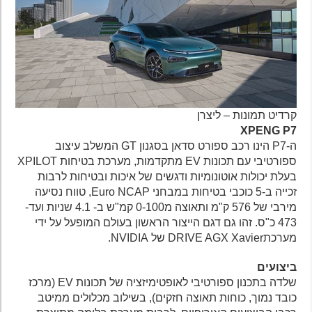
קרדיט תמונות – ליצרן
XPENG P7
ה-P7 הינו רכב ספורט סדאן בסגנון GT המשלב עיצוב
ספורטיבי עם תכונות EV מתקדמות, מערכת בטיחות XPILOT
בעלת יכולות אוטונומיות ודגשים של איכות ובטיחות לרבות
זכייה ב-5 כוכבי בטיחות במבחני Euro NCAP, טווח נסיעה
מירבי של 576 ק"מ ותאוצה מ0-100 קמ"ש ב- 4.1 שניות ועד-
473 כ"ס. זהו גם דגם הייצור הראשון בעולם המופעל על ידי
מערכתDRIVE AGX Xavier של NVIDIA.
ביצועים
שלדה בתכנון ספורטיבי לאופטימיזציה של תכונות EV (מרכז
כובד נמוך, כוחות תאוצה חזקים), בשילוב מכלולים ממיטב