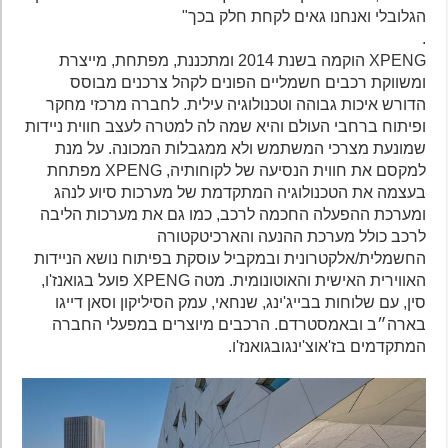
הגלובלי ואנחנו גאים לקחת חלק בכך"
.
XPENG הוקמה בשנת 2014 ומתכננת, מפתחת, מייצרת
ומשווקת רכבים חשמליים הפונים לקהל צרכנים מבוסס
הדורש איכות גבוהה וטכנולוגיה עילית. לחברה מרכזי מחקר
ופיתוח ברחבי העולם והיא שמה לה למטרה לעצב חווית ניידות
שמונעת מצרכי המשתמש ולא ממגבלות המכונה. על מנת
למקסם את חווית הנסיעה של לקוחותיה, XPENG מפתחת
בעצמה את הטכנולוגיה המתקדמת של מערכות סיוע לנהג
ומערכת ההפעלה החכמה לרכב, כמו גם את מערכות הליבה
לרכב כולל מערכת ההנעה והארכיטקטורה
החשמלית/אלקטרונית ובמקביל עוסקת בפיתוח נושא הניידות
האווירית האישית והאוטונומית. מטה XPENG פועל בגואנז'ו,
סין, עם שלוחות בבייג'ינג, שנחאי, עמק הסיליקון וסאן דייגו
בארה״ב ובאמסטרדם. הרכבים מיוצרים במפעלי החברה
המתקדמים בז'אוצ'ינגובגואנז'ו.