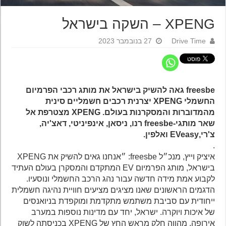
XPENG – השקה בישראל
Drive Time
27 בנובמבר 2023
freesbe גאה להשיק בישראל את מותג רכבי הפרמיום
החשמלי XPENG יצרנית רכבים חשמליים סינית
מהמדוברות והמסקרנות בעולם. XPENG מצטרפת אל
שאר מותגי-freesbe רנו, ניסאן, אינפיניטי, דאצ'יה,
צ'רי,EVeasy ואלפין.
.
איציק וייץ, מנכ״ל freesbe: ״אנחנו גאים להשיק את XPENG
בישראל, מותג הפרמיום EV המתקדם והמסקרן בעולם העתיד
לקבוע אמת מידה חדשה עבור נהג הרכב החשמלי ונוסעיו.
הדגמים הראשונים שאנו מציגים מציעים חוויית נהיגה חשמלית
ייחודית עם סביבת משתמש מתקדמת ומוקפדת בניואנסים
של איכות ויוקרה. ישראל, יחד עם מדינות נוספות במערב
אירופה, מהווה חלק מראש החץ של XPENG בכניסתה לשוק