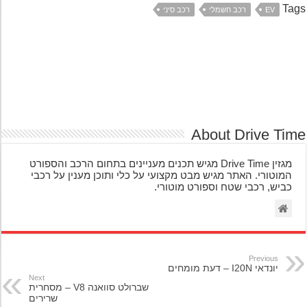
Ta
EV
רכב חשמלי
רכב סיני
About Drive Ti
מגזין Drive Time מגיש תכנים מעניינים בתחום הרכב והספורט
המוטורי. האתר מגיש מבט מקצועי על כלי ותוכן מענין על רכבי
כביש, רכבי שטח וספורט מוטורי.
Previous
יונדאי I20N – דעת מומחים
Next
שברולט סוואנה V8 – מסחרית
שרירים