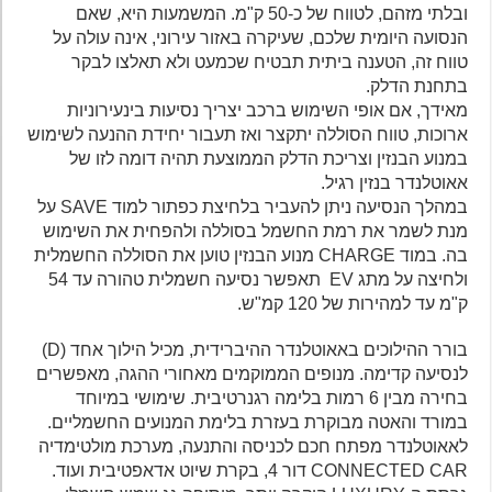
ובלתי מזהם, לטווח של כ-50 ק"מ. המשמעות היא, שאם
הנסועה היומית שלכם, שעיקרה באזור עירוני, אינה עולה על
טווח זה, הטענה ביתית תבטיח שכמעט ולא תאלצו לבקר
בתחנת הדלק.
מאידך, אם אופי השימוש ברכב יצריך נסיעות בינעירוניות
ארוכות, טווח הסוללה יתקצר ואז תעבור יחידת ההנעה לשימוש
במנוע הבנזין וצריכת הדלק הממוצעת תהיה דומה לזו של
אאוטלנדר בנזין רגיל.
במהלך הנסיעה ניתן להעביר בלחיצת כפתור למוד SAVE על
מנת לשמר את רמת החשמל בסוללה ולהפחית את השימוש
בה. במוד CHARGE מנוע הבנזין טוען את הסוללה החשמלית
ולחיצה על מתג EV תאפשר נסיעה חשמלית טהורה עד 54
ק"מ עד למהירות של 120 קמ"ש.
בורר ההילוכים באאוטלנדר ההיברידית, מכיל הילוך אחד (D)
לנסיעה קדימה. מנופים הממוקמים מאחורי ההגה, מאפשרים
בחירה מבין 6 רמות בלימה רגנרטיבית. שימושי במיוחד
במורד והאטה מבוקרת בעזרת בלימת המנועים החשמליים.
לאאוטלנדר מפתח חכם לכניסה והתנעה, מערכת מולטימדיה
CONNECTED CAR דור 4, בקרת שיוט אדאפטיבית ועוד.