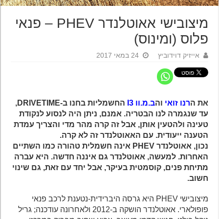
מיצובישי אאוטלנדר PHEV – פנאי
פלוס (ומינוס)
אייזיק דוידוביץ
24 במאי 2017
את ה
רנו זואי
וה
ב.מ.וו I3
החשמליות בחנו ב-DRIVETIME,
עד שנגמרה לנו הבטריה. אמנם, ניתן היה לנסוע לנקודת
טעינה ולהטעין אותן, אבל זה קרה מהר מדי והצריך עמדת
הטענה ייעודית. עם האאוטלנדר זה לא קרה.
נכון, אאוטלנדר PHEV אינה חשמלית טהורה כמו השתיים
האחרות. למעשה, אאוטלנדר גם איננה חדשה. היא עברה
מתיחת פנים, קוסמטית בעיקר, אבל יחד עם זאת, גם שינוי
חשוב.
מיצובישי PHEV היא גרסה היברידית-נטענת לרכב פנאי
פופולארי. אאוטלנדר הושקה ב-2012 ולאחרונה עודכנה; גריל