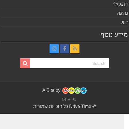
 גלגלי
יגה
וק
דע נוסף
A Site by
© Drive Time כל הזכויות שמורות