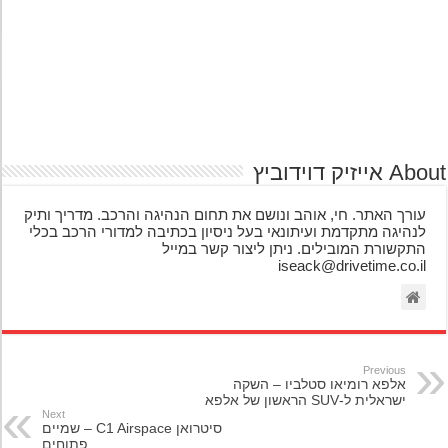
אייזיק דוידוביץ
עורך האתר. חי, אוהב ונושם את תחום הנהיגה והרכב. מדריך ותיק
לנהיגה מתקדמת ועיתונאי בעל ניסיון בכתיבה למדורי הרכב בכלי
התקשורת המובילים. ניתן ליצור קשר במייל
iseack@drivetime.co.il
Previous
אלפא רומיאו סטלביו – השקה
ישראלית ל-SUV הראשון של אלפא
Next
סיטרואן C1 Airspace – שמיים
פתוחים