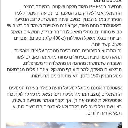
אבל גם מינוס
הנסיעה ב-PHEV מאוד חלקה ושקטה. במיוחד במצב
החשמלי, אבל לא רק בה. המעבר בין נסיעה חשמלית לכזו
הנעזרת במנוע הבנזין, כמעט ואינה מורגשת. לרוב, הנסיעה
באאוטלנדר נוחה מאוד, אך איננה מצטיינת כשמדובר בשיבושי
כביש מהותיים. מתלי האאוטלנדר ההיברידי, הנושאים משקל
רב יותר בגלל משקל הסוללות (כ-400 ק"ג נוספים), עובדים
פשוט קשה יותר.
זה מתבטא בסיבובים בהם רכינת המרכב על צידו מורגשת,
ונהיגה ספורטיבית בפיתולים פחות מתאימה כאן, גם לאור
העובדה שתחושות מההגה או מהשלדה די מעורפלים.
הביצועים מאידך, למרות עודף המשקל, אינם נופלים מגרסאות
מנוע הבנזין (150 כ"ס). תאוצות הבינים מרשימות.
אאוטלנדר אמנם מסוגל לנוע על הנעה כפולה בעזרת המנועים
החשמליים (מצב המדמה נעילת דיפרנציאל מרכזי לחלוקת כוח
אופטימאלית לפנים-אחור), אך נקצר ונאמר שנסיעה בשטח,
רצוי שתוגבל לשבילים בלבד ולא לאתגרים הדורשים כוח, או
תנאי אחיזה ירודים.