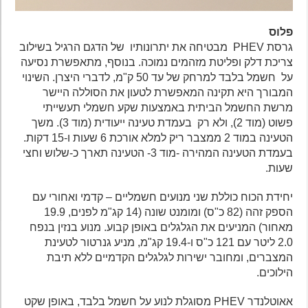
פלוס
גרסת PHEV מבטיחה את יתרונותיו של הדגם הרגיל בשילוב
צריכת דלק ופליטת מזהמים נמוכה. בנוסף, מתאפשרת נסיעה
על חשמל בלבד למרחק של עד 50 ק"מ, לדברי היצרן. השינוי
המבורך היא תקינה המאפשרת לטעון את הסוללה היישר
מרשת החשמל הביתית באמצעות שקע חשמלי תעשייתי
פשוט (מוד 2), ולא רק בעמדת טעינה ייעודית (מוד 3). משך
הטעינה במוד 2 ממצבר ריק למלא אורכת 6 שעות ו-15 דקות.
בעמדת הטעינה המהירה -מוד 3- הטעינה תארך כ-שלוש וחצי
שעות.
יחידת הכוח כוללת שני מנועים חשמליים – קדמי ואחורי עם
הספק זהה (82 כ"ס) ומומנט שונה (14 קג"מ לפנים, 19.9
מאחור) המניעים את הגלגלים באופן קבוע. מנוע בנזין בנפח
2.0 ליטר עם 121 כ"ס ו-19.4 קג"מ, מניע גנרטור לטעינת
המצברים, ומחובר ישירות לגלגלים הקדמיים ללא תיבת
הילוכים.
אאוטלנדר PHEV מסוגלת לנוע על חשמל בלבד, באופן שקט