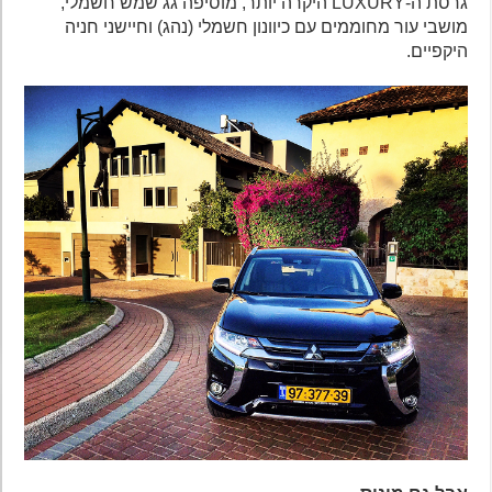
גרסת ה-LUXURY היקרה יותר, מוסיפה גג שמש חשמלי,
מושבי עור מחוממים עם כיוונון חשמלי (נהג) וחיישני חניה
היקפיים.