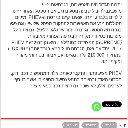
יתרונו הגדול היה האפשרות, בגרסאות 5+2
מושבים, להוביל שבעה נוסעים (גם אם הספסל האחורי יועד
לילדים בלבד). יתרון שאינו קיים בגרסת ה-PHEV. מיקום
הסוללות מנע את האפשרות להתקנת ספסל שלישי (וגם פגע
בנפח תא המטען, וגרם לוויתור על גלגל חליפי). גם ויתור על
מערכות בטיחות מקוריות בגרסה הפחות מאובזרת
ׁׁ(SUPREME) המצוידת במובילאיי, היא נקודה לרעת PHEV
2017. יחד עם זאת, הגרסה הנ"ל המאובזרת יותר ׁ(LUXURY)
שמחירה 210,000 ש"ח, מגיעה עם אבזור בטיחותי מקורי
ומקיף יותר.
PHEV מציע פתרון פרקטי לאותם אלה המחפשים רכב ירוק,
חסכוני מאוד, ובמיוחד בתנאי נסיעה מסוימים, אשר בנוסף
לערכים הללו, לא שוכח גם להיות רכב פנאי מוצלח.
Ta
היברידי
כלמוביל
מיצובישי