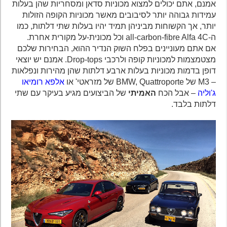
אמנם, אתם יכולים למצוא מכוניות סדאן ומסחריות שהן בעלות
עמידות גבוהה יותר לסיבובים מאשר מכוניות הקופה הזולות
יותר, אך הקשוחות מביניהן תמיד יהיו בעלות שתי דלתות, כמו
ה-all-carbon-fibre Alfa 4C וכל מכונית-על מקורית אחרת.
אם אתם מעוניינים בפלח השוק הנדיר ההוא, הבחירות שלכם
מצטמצמות למכוניות קופה ולרכבי Drop-tops. אמנם יש יוצאי
דופן בדמות מכוניות בעלות ארבע דלתות שהן מהירות ונפלאות
– M3 של BMW, Quattroporte של ​​מזראטי' או
אלפא רומיאו
ג'וליה
– אבל הכח
האמיתי
של הביצועים מגיע בעיקר עם שתי
דלתות בלבד.