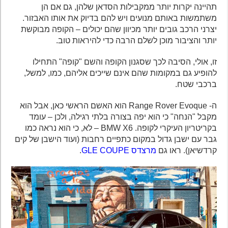
תהיינה יקרות יותר ממקבילות הסדאן שלהן, גם אם הן
משתמשות באותם מנועים ויש להם בדיוק את אותו האבזור.
יצרני הרכב גובים יותר מכיוון שהם יכולים – הקופה מבוקשת
יותר והציבור מוכן לשלם הרבה כדי להיראות טוב.
זו, אולי, הסיבה לכך שסגנון הקופה והשם "קופה" התחילו
להופיע גם במקומות שהם אינם שייכים אליהם, כמו, למשל,
ברכבי שטח.
ה- Range Rover Evoque הוא האשם הראשי כאן, אבל הוא
מקבל "הנחה" כי הוא יפה בצורה בלתי רגילה, ולכן – עומד
בקריטריון העיקרי לקופה. BMW X6 – לא, כי הוא נראה כמו
גבר עם ישבן גדול במקום כתפיים רחבות (ועוד הישבן של קים
קרדשיאן). ראו גם
מרצדס GLE COUPE
.