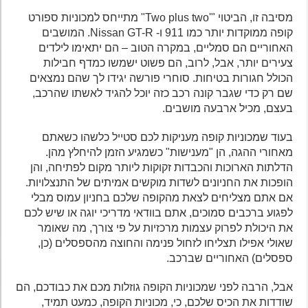
מסיבה זו, הביטוי "'Two plus two" מתייחס למכוניות ספורט
קופה ממוקדות יותר כמו 911 ו- Nissan GT-R. המושבים
האחוריים הם סמליים, במקרה הטוב – הם יתאימו לילדים
צעירים יותר, אבל, לרוב, הם פשוט ישמשו כמדף חבילות
הכולל חגורות בטיחות. סוחרי פורשה יגידו לך שהם נמצאים
שם רק כדי שגבר קונה רכב כזה יוכל להגיד לאשתו שהרכב,
בעצם, מכיל ארבעה מושבים.
בעוד שמכוניות קופה מעניקות לכם סטייל כלשהו כשאתם
מאחורי ההגה, הן "מענישות" כשמגיע הזמן להיחלץ מהן.
הדלתות הארוכות והכבדות זקוקות ליותר מקום לפתיחה, והן
הופכות את החניונים לשדות מוקשים אמיתים של התנצלויות.
אם אתם מצליחים לצאת מהקופה שלכם בחניון עמוס מבלי
לפגוע ברכבים סמוכים, אתם בוודאי מדריכי יוגה או שיש לכם
את היכולת לפרוק עצמות מרכזיות על פי צורך, מה שאומר
שאולי אפילו תצליחו לזחול פנימה והחוצה מהספסלים (כן,
ספסלים) האחוריים שברכב.
אבל, הרבה לפני שמכוניות הקופה גוזלות מכם את כבודכם, הם
שודדות את הכיס שלכם, כי, מכוניות הקופה, כמעט תמיד,