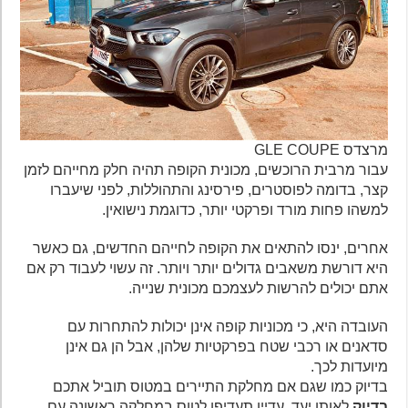
מרצדס GLE COUPE
עבור מרבית הרוכשים, מכונית הקופה תהיה חלק מחייהם לזמן
קצר, בדומה לפוסטרים, פירסינג והתהוללות, לפני שיעברו
למשהו פחות מורד ופרקטי יותר, כדוגמת נישואין.
אחרים, ינסו להתאים את הקופה לחייהם החדשים, גם כאשר
היא דורשת משאבים גדולים יותר ויותר. זה עשוי לעבוד רק אם
אתם יכולים להרשות לעצמכם מכונית שנייה.
העובדה היא, כי מכוניות קופה אינן יכולות להתחרות עם
סדאנים או רכבי שטח בפרקטיות שלהן, אבל הן גם אינן
מיועדות לכך.
בדיוק כמו שגם אם מחלקת התיירים במטוס תוביל אתכם
בדיוק
לאותו יעד, עדיין תעדיפו לטוס במחלקה ראשונה עם