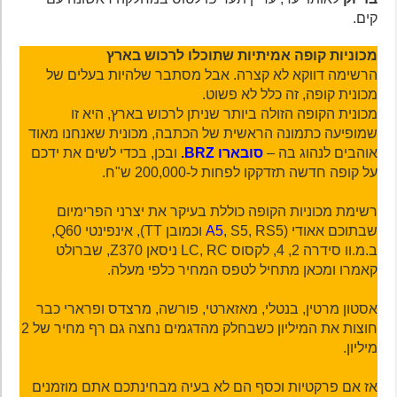
קים.
מכוניות קופה אמיתיות שתוכלו לרכוש בארץ
הרשימה דווקא לא קצרה. אבל מסתבר שלהיות בעלים של
מכונית קופה, זה כלל לא פשוט.
מכונית הקופה הזולה ביותר שניתן לרכוש בארץ, היא זו
שמופיעה כתמונה הראשית של הכתבה, מכונית שאנחנו מאוד
אוהבים לנהוג בה –
סובארו BRZ.
ובכן, בכדי לשים את ידכם
על קופה חדשה תזדקקו לפחות ל-200,000 ש"ח.
רשימת מכוניות הקופה כוללת בעיקר את יצרני הפרימיום
שבתוכם אאודי (
A5
, S5, RS5 וכמובן TT), אינפינטי Q60,
ב.מ.וו סידרה 2, 4, לקסוס LC, RC ניסאן Z370, שברולט
קאמרו ומכאן מתחיל לטפס המחיר כלפי מעלה.
אסטון מרטין, בנטלי, מאזארטי, פורשה, מרצדס ופרארי כבר
חוצות את המיליון כשבחלק מהדגמים נחצה גם רף מחיר של 2
מיליון.
אז אם פרקטיות וכסף הם לא בעיה מבחינתכם אתם מוזמנים