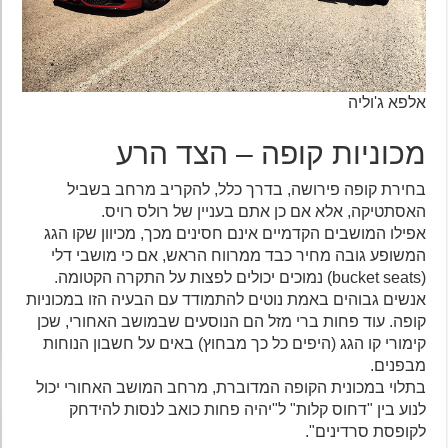
אלפא ג'וליה
מכוניות קופה – הצד הרע
בחירת קופה פירושה, בדרך כלל, להקריב מרחב בשביל
האסתטיקה, אלא אם כן אתם בעניין של רולס רויס.
אפילו המושבים הקדמיים אינם חסינים מכך, מכיוון שקו הגג
המשופע גובה מחיר כבד ממרווח הראש, אם כי מושבי דלי
(bucket seats) נמוכים יכולים לפצות על התקרה הקטומה.
אנשים גבוהים באמת נוטים להתמודד עם הבעיה הזו במכוניות
קופה. עוד פחות ברי מזל הם הנוסעים שבמושב האחורי, שכן
קימורי קו הגג (היפים כל כך מבחוץ) באים על חשבון הנוחות
מבפנים.
בתלוי במכונית הקופה המדוברת, מרחב המושב האחורי יכול
לנוע בין "דחוס קלות" ל"יהיה פחות כואב לנסות להידחק
לקופסת סרדינים".