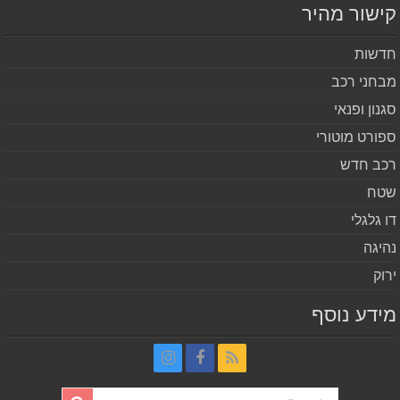
שור מהיר
שות
חני רכב
נון ופנאי
ורט מוטורי
ב חדש
ח
 גלגלי
יגה
וק
דע נוסף