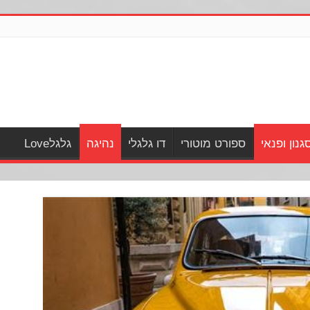
גנון ופנאי
ספורט מוטורי
דו גלגלי
נהיגה
גלגלLove