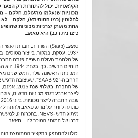
הקלאסיות, יכול להתחרות רק הצער על
מכוניות שנעלמו מהעולם. חלקם – מ
לחלוטין (כמו הסוסיתא), חלקם – לא.
אחת מאותן יצרניות מכוניות שהופיע
כיצרנית רכב) היא סאאב.
סאאב (Saab) השוודית, חברת ת
1937, עסקה, במקור, בייצור מטוסים. 
של מלחמת העולם השנייה פנתה החברה
רווחיים חדשים.
המכונית הראשונה שלה, חמש שנים מאוח
הרחב ה-"SAAB 92", שעיצו
של החברה. בשלה
לייצר ארבע דגמי מכוניות חדשים, אולם
שב
כוונתה לוותר על מותג סאאב ולהתחיל ל
מיתוג חדש -NEVS. בהכרזה ז
דרכו של המותג המוכר לנו – סאאב.
יכולנו להסתפק בתקציר המתומצת הזה,