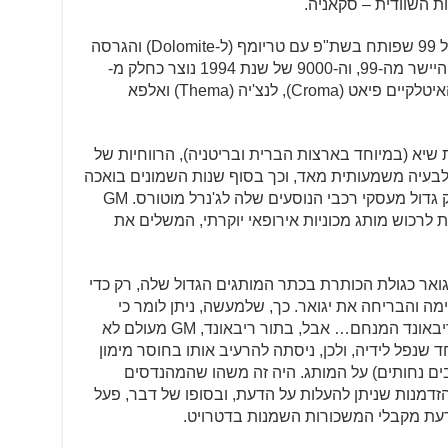
כך שמנוע הארבעה צילינדרים החדש של 99 שפותח בשת"פ עם טריומף (ל-Dolomite) והגרסה
המאוחרת 900 (משנת 1978) התפתחו היישר מה-99, וה-9000 של שנת 1994 נוצר כחלק מ-
'Type 4' פרויקט שיתופי עם השותפים האיטלקיים פיאט (Croma), לנצ'יה (Thema) ואלפא
שיא (במיוחד בארצות הברית ובריטניה), הרווחיות של
 לבעיה משמעותית מאד, וכך בסוף שנות השמונים בואכה
שנות התשעים, סאאב סקניה מכרה חלק גדול מעסקי רכבי הנוסעים שלה לג'נרל מוטורס. GM
ת לרכוש מותג מכוניות אירופאי יוקרתי, המשלים את
 יגואר כגולת הכותרת בכתר המותגים הגדול שלה, רק כדי
ה והבריחה את יגואר. כך, שלמעשה, ניתן לומר כי
ג'נרל מוטורס קנתה את סאאב בתור הריבאונד המנחם… אבל, בתור ריבאונד, GM מעולם לא
שנפל לידיה, ולכן, ניסתה להרעיב אותו בחוסר מימון
יבים נחותים) על המותג. היה זה משהו שהמהנדסים
זדמנות שניתן להעלות על הדעת, ובסופו של דבר, פעל
עת מקבלי המשכורות השמנות בדטרויט.