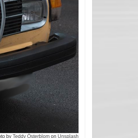
to by
Teddy Österblom
on
Unsplash