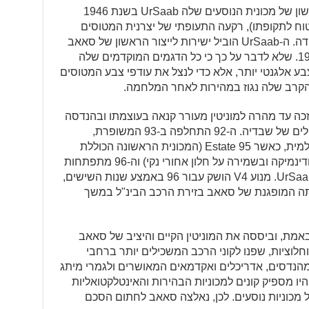
החל מהצגת אב-הטיפוס המהפכני הראשון של מכונית הנוסעים שלה UrSaab בשנת 1946
בטוח לתקופתו), רקעה התעופתי של יצרנית המטוסים
השוודית ניכר במכוניות המעוצבות בקפידה. ה-UrSaab הוביל ישירות לייצור הראשון של סאאב
92 בעלת מנוע שתי הפעימות בשנת 1949. שלא לדבר על כך כי כל הדגמים המוקדמים שלה
בע אלגנטי יותר, אלא כדי לנצל את עודפי צבע המטוסים
קרב שלה נגוז במהירות לאחר המלחמה.
כב בעל ההנעה הקדמית, סאאב 92, זכה עד מהרה למוניטין מעורר קנאה בעוצמתו ובהנדסה
המעולה שלו בכבישים הקשים והלא סלולים של שבדיה. ה-92 התחלפה ב-93 המשופרת,
המכונית שהזניקה את סאאב לבמה העולמית, כאשר Estate 95 (המכונית הראשונה הכוללת
ספוילר גג אחורי משולב המסייע באווירודינמיקה ובשמירה על חלון אחורי נקי) וה-96 מתפתחות
בדימיון מדהים למקור – אב הטיפוס – UrSaab. מנוע V4 הושק עבור 96 באמצע שנות השישים,
טתה המופגנת של סאאב בזירת הרכב הבינ"ל במשך
ייתה חדשנית באמת, וביססה את המוניטין הקיים והיציב של סאאב
וחלוציות, שפנו לקוני הרכב המשכילים יותר ברחבי
הנדסים, אדריכלים ואקדמאים המאושרים ולגמרי מיתג
יו מספיק קונים למכוניות הבהירות והאינטלקטואליות
 מכוניות נוסעים. לכן, נאלצה סאאב לחתום הסכם