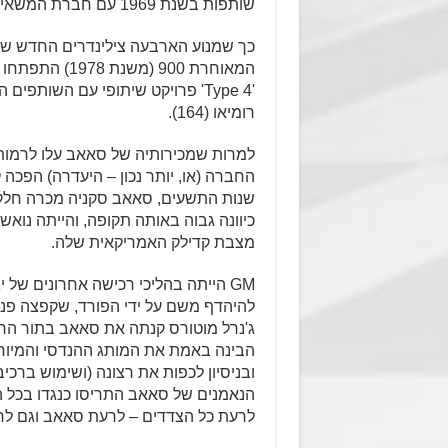
שותפות בשנת 1969 עם חברת המשאיות השוודית – סקאניה.
רומיאו (164).
למרות שמכירותיה של סאאב עלו לרמות 
החברה (או, יותר נכון – היעדרה) הפכה
כיוונה גבוה באותה תקופה, והייתה נואש
מצבת קדילק האמריקאית שלה.
GM הייתה בהליכי רכישה אחרונים של
להיהדף משם על ידי הפורד, שקפצה פנימ
הבינה באמת את המותג ההנדסי והמיוחד 
ובניסיון לכפות את רצונה (ושימוש ברכ
הנאמנים של סאאב התריסו כנגדו בכל ה
לרעת כל הצדדים – לרעת סאאב וגם לר