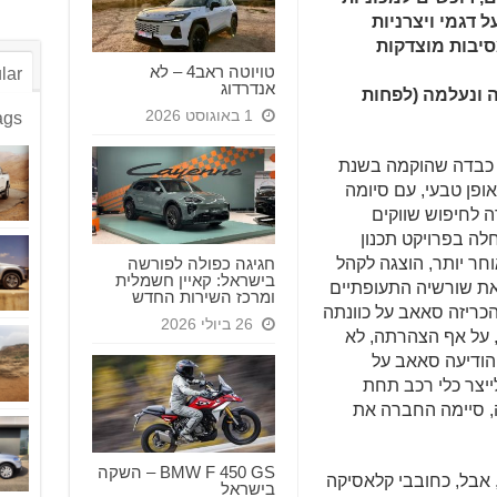
 דגמי ויצרניות
סיבות מוצדקות
טויוטה ראב4 – לא
lar
אנדרדוג
ה ונעלמה (לפחות
1 באוגוסט 2026
ags
עשייה כבדה שהוקמה בשנת
באופן טבעי, עם סיומה
 לחיפוש שווקים
 כך, בשנת 1944 היא החלה בפרויקט תכנון
חגיגה כפולה לפורשה
ר יותר, הוצגה לקהל
בישראל: קאיין חשמלית
בה הדגיש את שורשיה התעופתיים
ומרכז השירות החדש
י שנת 2015, אמנם, הכריזה סאאב על כוונתה
26 ביולי 2026
, על אף הצהרתה, לא
ה החברה לייצר מכוניות. ביוני 2016 הודיעה סאאב על
ייצר כלי רכב תחת
ו, למעשה, סיימה החברה את
BMW F 450 GS – השקה
 אבל, כחובבי קלאסיקה
בישראל