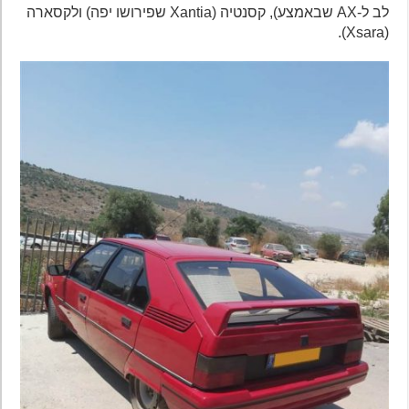
לב ל-AX שבאמצע), קסנטיה (Xantia שפירושו יפה) ולקסארה
(Xsara).