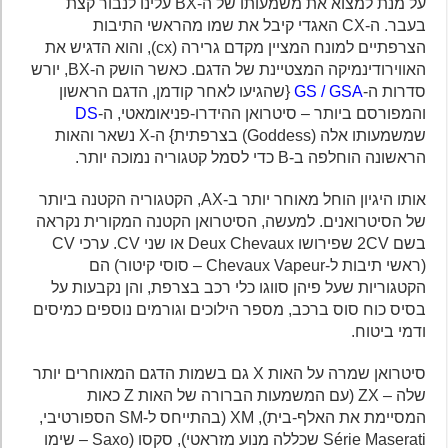
על מנת למצוא את משמעותו של ה-BX עלינו לנבור קצת
בעבר. ה-CX האגדי קיבל את שמו מהראשי התיבות
הצרפתיים למונח המציין מקדם גרירה (cx), והוא הדגיש את
האווירודינמיקה המצטיינת של הדגם. כאשר הושק ה-BX, יורש
סדרות ה-
GS / GSA
{שהגיעו לאחר קודמן, הדגם הראשון
והמפורסם ביותר – סיטרואן ההידרו-פניאומאטי, ה-
DS
שמשמעותו אלה (Goddess) בצרפתית} ה-X נשאר והאות
הראשונה הוחלפה ב-B כדי לסמל קטגוריה נמוכה יותר.
אותו היגיון הוחל מאוחר יותר ב-AX, הקטגוריה הקטנה ביותר
של הסיטרואנים. למעשה, הסיטרואן הקטנה המקורית נקראה
בשם 2CV שפירושו Deux Chevaux או שני CV. ערכי CV
(ראשי תיבות ל-Chevaux Vapeur – סוסי קיטור) הם
הקטגוריות שעל פיהן סווגו כלי רכב בצרפת, והן נקבעות על
בסיס כוח סוס ברכב, מספר הילוכים וגורמים נוספים כמיסים
ודמי ביטוח.
סיטרואן שמרה על האות X גם בשמות הדגם המאוחרים יותר
שלה – ZX (עם המשמעות הברורה של האות Z כאות
המסיימת את האלף-בית), XM (בהתייחס ל-SM הספורטיבי,
Série Maserati שכללה מנוע מזראטי), סקסו (Saxo – שימו