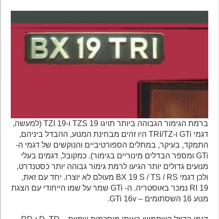
ברמת הגימור הגבוהה ביותר תויגו 19 TZS ו-19 TZI (למעשה,
דגמי GTi ו-TRI/TZ היו זהים מבחינת המנוע, ההבדל ביניהם,
התמקד, בעיקר, במתלים הספורטיביים והנוקשים של דגמי ה-
GTi ומספר הבדלים מינוריים בגימור). כמקובל, דגמים בעלי
מנועים גדולים יותר הגיעו לרמת גימור גבוהה יותר כסטנדרט,
ולכן דגמי BX 19 S / TS / RS מעולם לא יוצרו. יחד עם זאת,
19 RI נמכר באוסטריה. ה- GTi שמר על שמו הייחודי עם הצגת
מנוע 16 השסתומים – GTi 16v.