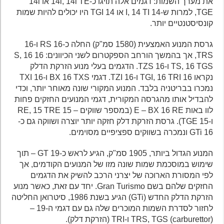
את מערך השמות: דגמים אלה תויגו כ-14i, 14i TE או 14i
TGE, למרות ש-14 I, 14 TI או 14 TGI היו יכולים להיות שמות
קונסיסטנטיים יותר.
גרסת המנוע האמצעית (1580 סמ"ק) החלה כ-16 RS ו-16
TRS, אך בהמשך הורחב הספקטרום לשני הכיוונים: 16 S, 16
TS, 16 TGS ו-16 TZS. הדגמים בעלי מנוע הזרקת הדלק
נקראו 16 TGI, 16 TRI ו-16 TZI. דגמי BX 16 TXS ו-16 TXI
נמכרו בבריטניה בלבד. המנוע המקורי שונה מאוחר יותר, וכדי
להבדיל אותו מהגרסה המקורית, דגמי המנועים החזקים פחות
לוו באות E – BX 16 RE (במספר שווקים – 15 RE, 15 TRE
ו-15 TGE). גרסת הזרקת דלק חזקה יותר יוצרה ושווקה גם כ-
16 GTi ונמכרה בשווקים ספציפיים מסוימים.
המנוע הגדול ביותר, 1905 סמ"ק, הגיע לראש כ-19 GT – תוך
שימוש במוסכמת שמות שונה מזו של המנועים הקודמים, אך
לפי המסורת הארוכה של יצרני הרכב להשיק את הדגמים
החזקים שלהם בשם Gran Turismo. יחד עם זאת, כאשר מנוע
הזרקת הדלק החדש (GTi) הגיע בשנת 1986, סיטרואן החליטה
לחזור לסדרת השמות המוכרים שלה גם עם דגמי ה-19 –
(TRS, TGS (carburettor ו-TRI (הזרקת דלק).