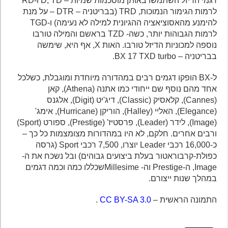
דגמי הדיזל השתמשו באותן מוסכמות שמיות – D, TD ו-RD
לרמות הגימור הנמוכות, TRD (בבריטניה – DTR – על מנת
להימנע מהאסוציאציה ההגיונית למילה לא נעימה) ו-TGD
לרמות הגבוהות יותר, כשה- TZD בראשם והמילה טורבו
נוספה למכוניות הדיזל טורבו. האות X, אף היא, שימשה
בבריטניה – BX 17 TXD turbo.
ל-BX הופקו דגמים רבים במהדורה מיוחדת ומוגבלת, כשלכל
אחד מהם נוסף שם ייחודי כמו אתנה (Athena), קאן
(Cannes), קלאסיק (Classic), דיג'יט (Digit), אלגנס
(Elegance), האליי (Halley), הוריקן (Hurricane), אימג'
(Image), לידר (Leader), פרסטיז' (Prestige), ספורט (Sport)
ורבים אחרים. חלקם, לא היו במהדורות מצומצמות כל כך –
כ-16,000 רכבי Leader יוצרו, 7,500 רכבי Sport (גרסה
כפולת-קרבוראטור בעלת ביצועים גבוהים) ובל נשכח את ה-
Image, ה-Prestige וה- Millesimeשכללו כמה וכמה דגמים
במהלך שנות ייצורם.
התמונה הראשית –
CC BY-SA 3.0
.