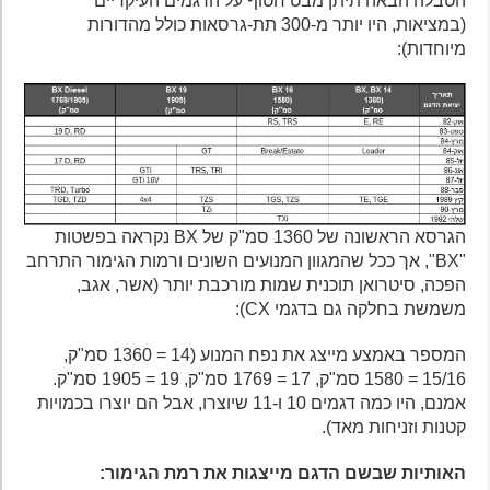
הטבלה הבאה תיתן מבט חטוף על הדגמים העיקריים
(במציאות, היו יותר מ-300 תת-גרסאות כולל מהדורות
מיוחדות):
הגרסא הראשונה של 1360 סמ"ק של BX נקראה בפשטות
"BX", אך ככל שהמגוון ה​​מנועים השונים ורמות הגימור התרחב
הפכה, סיטרואן תוכנית שמות מורכבת יותר (אשר, אגב,
משמשת בחלקה גם בדגמי CX):
המספר באמצע מייצג את נפח המנוע (14 = 1360 סמ"ק,
15/16 = 1580 סמ"ק, 17 = 1769 סמ"ק, 19 = 1905 סמ"ק.
אמנם, היו כמה דגמים 10 ו-11 שיוצרו, אבל הם יוצרו בכמויות
קטנות וזניחות מאד).
האותיות שבשם הדגם מייצגות את רמת הגימור: