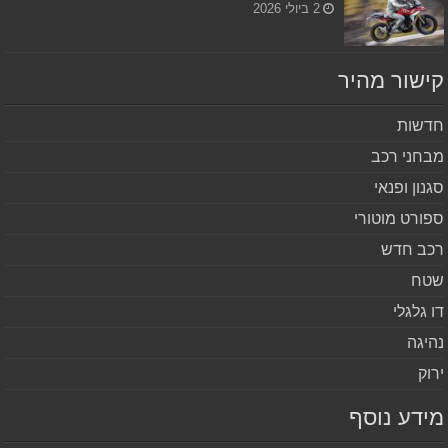
2 ביולי 2026
שור מהיר
שות
חני רכב
נון ופנאי
ורט מוטורי
ב חדש
ח
 גלגלי
יגה
וק
דע נוסף