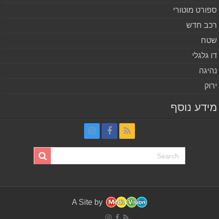
ורט מוטורי
ב חדש
ח
 גלגלי
יגה
וק
דע נוסף
A Site by