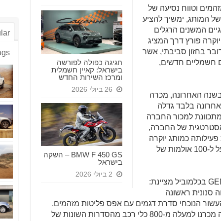
פליטת מזהמים וטווח נסיעה של
ום של המותג, ימשיך להציע
וגיים המשנים הרגלים
lar
מד GENESIS כמותג יוקרה פורץ דרך המציג
ובר בחזון סביבתי, אשר
ags
חגיגה כפולה לפורשה
ים חשמליים חדשים,
בישראל: קאיין חשמלית
ומרכז השירות החדש
26 ביולי 2026
פה בשנה האחרונה, מכרה
ים, ובשנה האחרונה בלבד גדלה
ילותה בעולם ב-160%. בשנת 2022 מתכוונת למכור החברה
נית האסטרטגית של החברה,
ת פעילותה כמותג יוקרה
בינלאומי ולהשקיע מיליונים בפתיחת מעל ל-100 אולמות של
BMW F 450 GS – השקה
בישראל
2 ביולי 2026
דנה רביד-מנחם מנהלת חטיבת GENESIS בכלמוביל מציינת:
השיק את ה- GV60 המהווה סנונית ראשונה
העשור הנוכחי סדרת דגמים עם אפס פליטות מזהמים.
למדנו במהלך השנה האחרונה, במהלכה מכרנו למעלה מ-800 כלי רכב מהסדרות השונות של