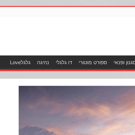
גנון ופנאי
ספורט מוטורי
דו גלגלי
נהיגה
גלגלLove