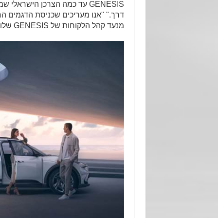
GENESIS עד כמה הצרכן הישרא
דרך." "אנו מעריכים שכניסת הדגמים ה
מנעד קהל הלקוחות של GENESIS שלומד רמת שירות שטרם הכיר", מוסיפה רביד-מנחם.