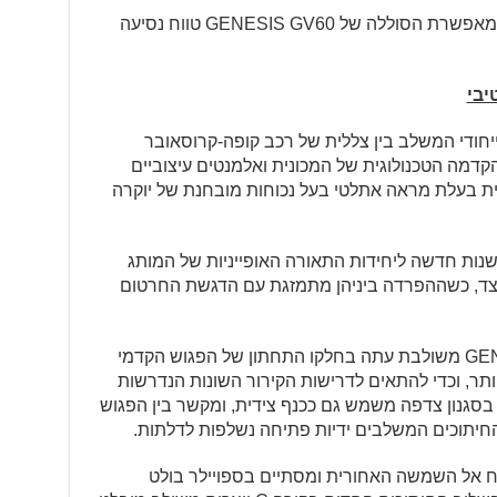
יחד עם מערכת ניהול אנרגיה מתקדמת מאפשרת הסוללה של GENESIS GV60 טווח נסיעה
יבי
GEN יצרו ב-GV60 עיצוב ייחודי המשלב בין צללית של רכב קופה-קרוסאובר
 הקדמה הטכנולוגית של המכונית ואלמנטים עיצוביים
נית בעלת מראה אתלטי בעל נכוחות מובחנת של יוקרה
GV60 GEN מציגה פרשנות חדשה ליחידות התאורה האופייניות של המותג
י LED נפרדים בכל צד, כשההפרדה ביניהן מתמזגת עם הדגשת החרטום
שכבת ה-Crest Gril המוכרת של GENESIS משולבת עתה בחלקו התחתון של הפגוש הקדמי
יותר, וכדי להתאים לדרישות הקירור השונות הנדרשות
סגנון צדפה משמש גם ככנף צידית, ומקשר בין הפגוש
החיתוכים המשלבים ידיות פתיחה נשלפות לדלתות.
ח אל השמשה האחורית ומסתיים בספויילר בולט