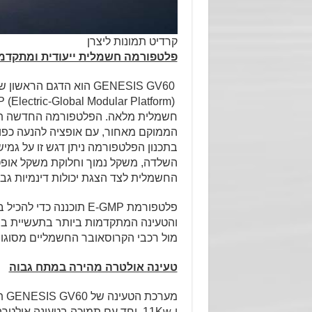
קרדיט תמונות ליצרן
פלטפורמה חשמלית ייעודית ומתקדמ
GENESIS GV60 הוא הדגם הראשון של המותג המתבסס על פלטפורמת
חשמלית מלאה. הפלטפורמה החדשה תוכ
הממוקם מאחור, עם אופציה להנעה כפו
בתכנון הפלטפורמה ניתן דגש זו על גמיש
השלדה, משקל נמוך וחלוקת משקל אופ
החשמלית לצד הצגת יכולות דינמיות גבו
פלטפורמת E-GMP תוכננה 
מול רכבי הקרוסאובר החשמליים מסוגו.
טעינה אולטרה מהירה במתח גבוה
ו-11Kw, יחד עם תמיכה בטעינה אולטרה מהירה העמדות טעינה ייעודיות מנוהלות (DC).