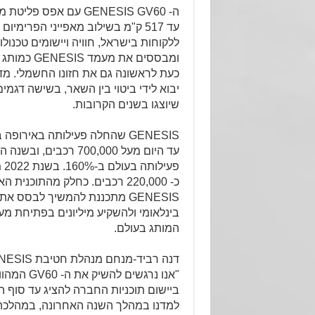
ה- GENESIS GV60 עם אפס 
עד 517 ק"מ בשילוב מאפייני הפרימי
ללקוחות בישראל, חוויה ויישומים טכנול
ומבססים את מע
כעת לראשונה גם את חזונו החשמלי. מד
יבוא לידי ביטוי בין השאר, בשישה דגמ
שיוצגו בשנים הקרובות.
GENESIS שהחלה פעילותה באירו
עד היום מעל 700,000 רכב
פע
כ- 220,000 רכבים. כחלק מהתוכ
GENESIS מתכננת להמשיך לבסס א
המותג בעולם.
"אנו נרגשים ל
ביישום תוכניות החברה להציג עד סוף 