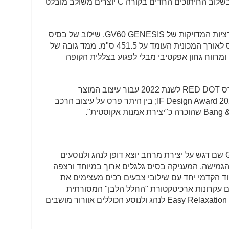
ואווירודינמי. ניפוח קו הכתפיים האחורי בשלוב החיתוכים החדים בקורה C יוצרים משולב מובלט
התחכום העיצובי מועצם על ידי הפרופורציות המדויקות של GV60 GENESIS, שילוב של בסיס
גלגלים ארוך במיוחד של 290 ס"מ ביחס לאורך המכונית העומד על 451.5 ס"מ. ממד גובה של
ה ומרווח גחון אפקטיבי מבלי לפגוע בצללית הקופה
ה- GENESIS GV60 זכה לאחרונה בפרס RED DOT לשנת 2022 עבור עיצוב המוצר
בקטגוריית המכוניות ובארבעה פרסי IF Design Award 2022; בין היתר פרס על עיצוב הרכב
תכנון תא הנוסעים של GENESIS GV60 שם דגש על יצירת מרחב יוצא דופן לנהג ולנוסעים
מישה, המעניקה בסיס גלגלים ארוך במיוחד ורצפה
וד הקדמי יחד עם שילובי צבעים רכים מעצימים את
ם עקרונות ארכיטקטורת "החלל הלבן" המסורתית
מקוריאה. בנוסף, הרכב מגיע עם מושבי Easy Relaxation לנהג ולנוסע הכוללים אוורור מושבים