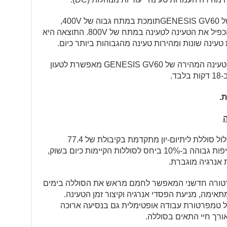
באופן בלעדי, מערכת טעינת הסוללות של GENESIS GV60תומכת במתח גבוה של 400V,
כאשר מטען בעל מגביר מתח מסוגל להכפיל את הטעינה לטעינה במתח של 800V. התוצאה היא
טעינה שונות ומהירות טעינה מהגבוהות ביותר כיום.
בעת טעינה בעמדת 350Kw פונקציית הטעינה המהירה של GENESIS GV60 מאפשרת לטעון
.
כל דגמי GENESIS GV60מצוידים במכלול סוללת ליתיום-יון מתקדמת בקיבולת של 77.4
קילוואט/שעה. תאי הסוללה הם בעלי צפיפות גבוהה ב-10% ביחס לסוללות הקיימות כיום בשוק,
אנרגיה מוגברת.
פרטורה חדשני המאפשר לחמם מראש את הסוללה בימים
אימה, מניעת הפסדי אנרגיה וקיצור זמן הטעינה.
 טמפרטורת עבודה אופטימלית גם בנסיעה ארוכה
ורך חיי התאים בסוללה.