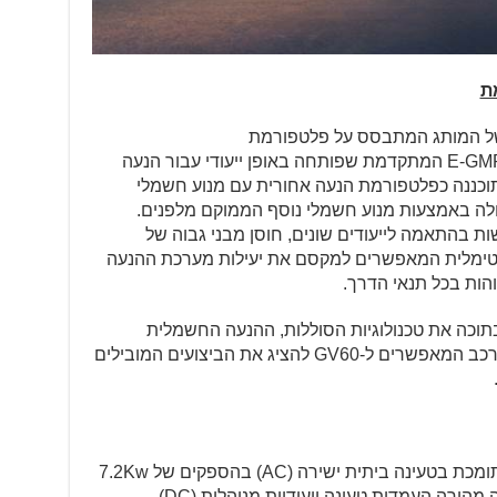
ת
E-GMP (Electric-Global Modular Platform) המתקדמת שפותחה באופן ייעודי עבור הנעה
ננה כפלטפורמת הנעה אחורית עם מנוע חשמלי
לה באמצעות מנוע חשמלי נוסף הממוקם מלפנים.
ות בהתאמה לייעודים שונים, חוסן מבני גבוה של
טימלית המאפשרים למקסם את יעילות מערכת ההנעה
הות בכל תנאי הדרך.
כדי להכיל בתוכה את טכנולוגיות הסוללות, ההנעה החשמלית
והטעינה המתקדמות ביותר בתעשיית ברכב המאפשרים ל-GV60 להציג את הביצועים המובילים
מערכת הטעינה של GENESIS GV60 תומכת בטעינה ביתית ישירה (AC) בהספקים של 7.2Kw