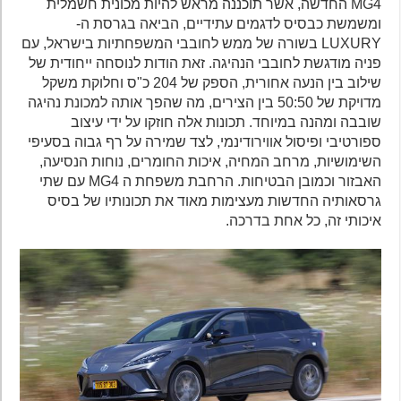
MG4 החדשה, אשר תוכננה מראש להיות מכונית חשמלית
ומשמשת כבסיס לדגמים עתידיים, הביאה בגרסת ה-
LUXURY בשורה של ממש לחובבי המשפחתיות בישראל, עם
פניה מודגשת לחובבי הנהיגה. זאת הודות לנוסחה ייחודית של
שילוב בין הנעה אחורית, הספק של 204 כ"ס וחלוקת משקל
מדויקת של 50:50 בין הצירים, מה שהפך אותה למכונת נהיגה
שובבה ומהנה במיוחד. תכונות אלה חוזקו על ידי עיצוב
ספורטיבי ופיסול אווירודינמי, לצד שמירה על רף גבוה בסעיפי
השימושיות, מרחב המחיה, איכות החומרים, נוחות הנסיעה,
האבזור וכמובן הבטיחות. הרחבת משפחת ה MG4 עם שתי
גרסאותיה החדשות מעצימות מאוד את תכונותיו של בסיס
איכותי זה, כל אחת בדרכה.