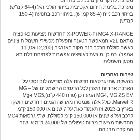
מערכת לתיקון מיקום בנתיב בחירום
מערכת בלימת חירום אקטיבית בזיהוי הולכי רגל (64-4 קמ"ש),
בזיהוי רכב נייח (85-4 קמ"ש), בזיהוי רכב בתנועה (150-4
קמ"ש)
MG4 X-RANGE וה-X-POWER החדשות מציעות כאופציה
מתאם V2L המאפשר הטענה והפעלת מכשירי חשמל חיצוניים
כאשר סוללת הרכב הנה מקור האנרגיה (2,200 וואט, 11
אמפר). כמוכן, מוצעת כאופציה אפשרות לפתיחת דלת תא
מטען חשמלית.
שירות ואחריות
בהשקת שתי גרסאות חדשות אלה מודיעה לובינסקי על
הארכת אחריות היצרן לכל הדגמים החשמליים של MG –
MG4, MG ZS EV המעודכן (טווח 440 ק"מ),MG5 ו-Mg
Marvel R, כולל אלה שנמסרו מאז שהדגמים החדשים הושקו
בארץ ב-2023 וזו תעמוד כעת על 7 שנים או 150,000 ק"מ
לרכב ועל 8 שנים או 150,000 ק"מ לסוללה. שתי גרסאות MG4
החדשות מציעות מרווח טיפולים של 24,000 ק"מ או שנה
המוקדם מבניהם.