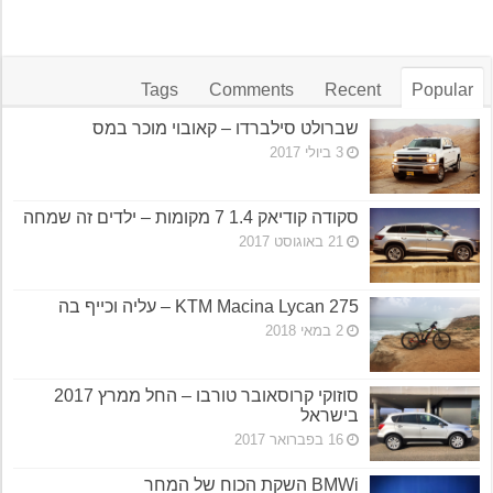
Tags
Comments
Recent
Popular
שברולט סילברדו – קאובוי מוכר במס
3 ביולי 2017
סקודה קודיאק 1.4 7 מקומות – ילדים זה שמחה
21 באוגוסט 2017
KTM Macina Lycan 275 – עליה וכייף בה
2 במאי 2018
סוזוקי קרוסאובר טורבו – החל ממרץ 2017
בישראל
16 בפברואר 2017
BMWi השקת הכוח של המחר