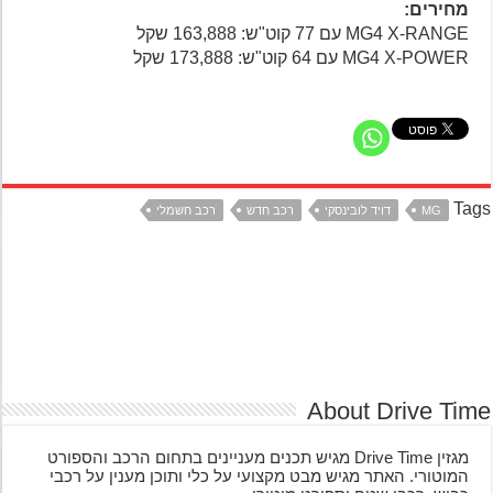
מחירים:
MG4 X-RANGE עם 77 קוט"ש: 163,888 שקל
MG4 X-POWER עם 64 קוט"ש: 173,888 שקל
Ta
MG
דויד לובינסקי
רכב חדש
רכב חשמלי
About Drive Ti
מגזין Drive Time מגיש תכנים מעניינים בתחום הרכב והספורט
המוטורי. האתר מגיש מבט מקצועי על כלי ותוכן מענין על רכבי