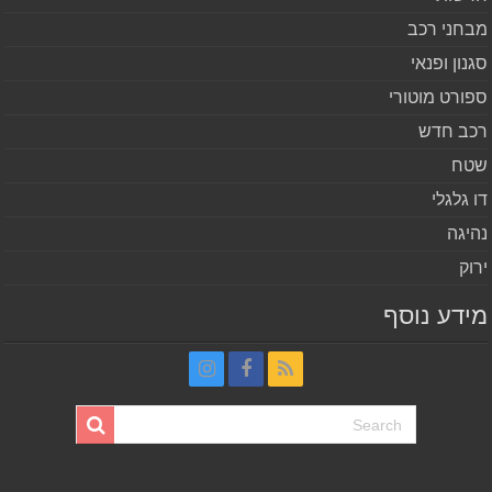
חני רכב
נון ופנאי
ורט מוטורי
ב חדש
ח
 גלגלי
יגה
וק
דע נוסף