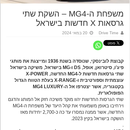
משפחת ה-MG4 – השקת שתי
גרסאות X חדשות בישראל
Drive Time
20 במאי 2024
קבוצת לובינסקי, שנוסדה בשנת 1936 ומייצגת את מותגי
פיג'ו, סיטרואן, אופל, DS ו-MG בישראל, משיקה בישראל
שתי גרסאות חדשות ל-MG4 החדשה, X-POWER
עוצמתית וספורטיבית ו-X-RANGE בעלת הטווח הגדול
בקטגוריה, אשר יצטרפו אל ה-MG4 LUXURY
הפופולארית.
שתי הגרסות החדשות יהוו מוקד משיכה חזק אל המותג והדגם
וירחיבו באופן משמעותי את קהל היעד של משפחת ה-MG4
החדשה, אשר ממנה נמסרו עד כה כ-2,700 יחידות מאז
הושקה בישראל בקיץ 2023.
.