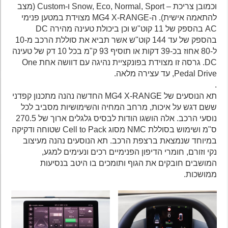
וכמובן צריכת – Snow, Eco, Normal, Sport ו-Custom (מצב
להתאמה אישית). ה-MG4 X-RANGE מצוידת במטען פנימי
AC בהספק של 11 קוט"ש וכן ביכולת טעינה מהירה DC
בהספק של עד 144 קוט"ש אשר תביא את סוללת הרכב מ-10
ל-80 אחוז בכ-39 דקות או תוסיף 93 ק"מ בכל 10 דק של טעינה
DC. גרסה זו מצוידת בפונקציית נהיגה עם דוושה אחת One
Pedal Drive, עד עצירה מלאה.
.
תא הנוסעים של MG4 X-RANGE החדשה נהנה מתכנון קפדני
ששם דגש על איכות, מרחב המחיה והשימושיות מסביב לכל
נוסעי הרכב. אלה הושגו הודות לבסיס גלגלים ארוך של 270.5
ס"מ ושימוש בסוללת NMC מסוג Cell to Pack שטוחה ודקיקה
במיוחד שנמצאת ברצפת הרכב. תא הנוסעים נהנה מעיצוב
נקי וזורם, חומרי הדיפון הפנימיים רכים ונעימים למגע,
המושבים חובקים את הגוף ותומכים בו היטב בנסיעות
ממושכות.