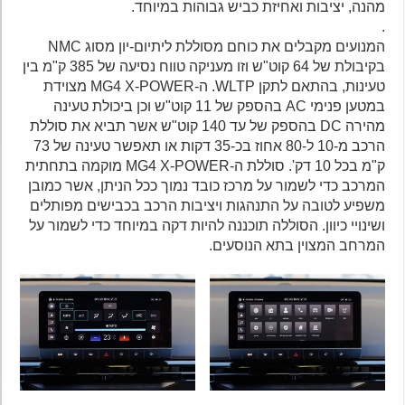
מהנה, יציבות ואחיזת כביש גבוהות במיוחד.
.
המנועים מקבלים את כוחם מסוללת ליתיום-יון מסוג NMC
בקיבולת של 64 קוט"ש וזו מעניקה טווח נסיעה של 385 ק"מ בין
טעינות, בהתאם לתקן WLTP. ה-MG4 X-POWER מצוידת
במטען פנימי AC בהספק של 11 קוט"ש וכן ביכולת טעינה
מהירה DC בהספק של עד 140 קוט"ש אשר תביא את סוללת
הרכב מ-10 ל-80 אחוז בכ-35 דקות או תאפשר טעינה של 73
ק"מ בכל 10 דק'. סוללת ה-MG4 X-POWER מוקמה בתחתית
המרכב כדי לשמור על מרכז כובד נמוך ככל הניתן, אשר כמובן
משפיע לטובה על התנהגות ויציבות הרכב בכבישים מפותלים
ושינויי כיוון. הסוללה תוכננה להיות דקה במיוחד כדי לשמור על
המרחב המצוין בתא הנוסעים.