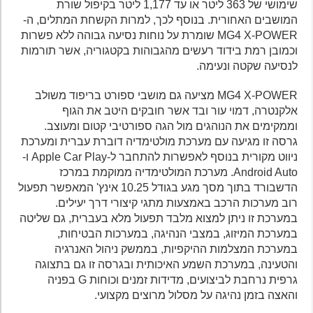
שימושי של 363 ליטר או עד 1,177 ליטר בקיפול שורת
המושבים האחורית. בנוסף לכך, למרות הקשחת המתלים, ה-
MG4 X-POWER שומרת על נוחות נסיעה גבוהה ללא פשרות
וכמובן רמת בידוד רעשים מהגבוהות בקטגוריה, אשר תורמות
לנסיעה שקטה ונעימה.
MG4 X-POWER מציעה גם מושבי ספורט בריפוד משולב
אלקנטרה, דמוי עור ובד אשר חובקים היטב את הגוף
וממקימים את הנוהגים מול הגה ספורטיבי קטום ומעוצב.
גרסה זו מגיעה עם מערכת מולטימדיה דוברת עברית ומערכת
ניווט מקורית בנוסף לאפשרות להתחבר ל-Apple Car Play ו-
Android Auto. מערכת המולטימדיה ממוקמת במרכז
הדשבורד בתוך מסך מגע בגודל 10.25 אינץ' המאפשר תפעול
רוב מערכות הרכב באמצעות מתגי קיצורי דרך יעילים.
במערכת זו ניתן למצוא מלבד תפעול מלא בעברית, גם שליטה
במערכת המיזוג, במצבי הנהיגה, במערכות הבטיחות,
במערכת המצלמות ההיקפיות, בממשק ניהול האנרגיה
והטעינה, במערכת השמע האיכותית ובגרסה זו גם בתצוגה
גרפית נרחבת לביצועים, מדידות זמנים וכוחות G בפניה
והאצה בזמן נהיגה על מסלול מרוצים מקצועי.