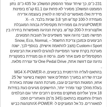
231 כ"ס, כך שיחד עומד ההספק המשולב על 435 כ"ס. נתון
המומנט המשולב מסעיר לא פחות עם 61.1 קג"מ בזמינות
מיידית ואלו מאפשרים לגרסה זו להאיץ בעוצמה אדירה
מעמידה ל-100 קמ"ש תוך 3.8 שניות בלבד. ה- X-
POWERנהנית גם ממהירות מקסימלית גבוהה המוגבלת
אלקטרונית ל-200 קמ"ש. בקרות הנהיגה מאפשרות בחירה בין
חמישה מצבי נהיגה אשר משפיעים על תגובות המנועים,
הביצועים וכמובן צריכת החשמל – Snow, Eco, Normal,
Sport ו-Custom (מצב להתאמה אישית). בנוסף לכך, ישנה
מערכת בקרת שיגור המסייעת לנוהגים להשיג את הביצועים
המקסימליים פעם אחר פעם. גרסה זו גם מצוידת בפונקציית
נהיגה עם דוושה אחת, One Pedal Drive עד עצירה מלאה.
.
בהתאם לעליה הדרמטית בביצועים, ה-MG4 X-POWER
עברה שדרוג במערך המתלים אשר הוקשח בשיעור של 25
אחוז, המוטות המייצבים עובו, מערכת ההגה שונתה באחרת
בעלת מהלך קצר ומהיר יותר, החישוקים מגיעים כעת במידות
18 אינץ' ועליהם מותקנים צמיגים רחבים יותר וגם הבלמים
הוגדלו והתעצמו בהתאם (345 מ"מ) והאחוריים הפכו
למאווררים. כל אל המעניקים ל- X-POWERהתנהגות כביש