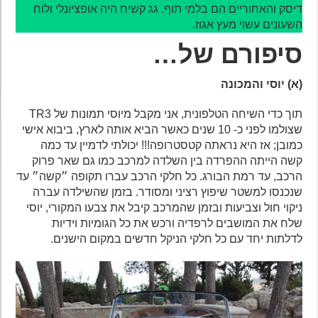
דיסק והאחוריים הם בלמי תוף. גג קשיח היה אופציונלי ולוח
השעונים עשוי מעץ אגוז.
סיפורם של…
(א) יוסי והמכונה
תוך כדי השיחה הטלפונית, אני מקבל מיוסי תמונות של TR3
שצולמו לפני כ- 10 שנים כאשר הביא אותה לארץ, ביבוא אישי
כמובן; אז היא נראתה קטסטרופה!!! יכולתי לדמיין עד כמה
קשה הייתה ההפרדה בין השלדה למרכב כמו גם שאר פרוק
הרכב, עד רמת הבורג. כל חלקי הרכב עברו תקופה ״קשה״ עד
שנכנסו למשטר שיפוץ רציני ומסודר. בזמן שהשילדה עברה
ניקוי חול וצביעות ובזמן שהמרכב קיבל את צבעו המקורי, יוסי
שלח את המושבים לרפדיה ורכש את כל הגומיות וידיות
לדלתות יחד עם כל חלקי הניקל חדשים במקום הישנים.