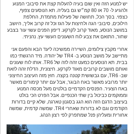
יש למנוע הזה ואין שום בעיה להעלות קצת את סיבובי המנוע
ולהגיע ל- 70 או 80 קמ״ש גם בעליה. תא הנוסעים צפוף,
כצפוי. בסך הכל, תחושה של פעילות מתמדת, החלפת
הילוכים, סיבובי הגה ולחיצות על הגז וכל זה קרוב אליך, היושב
במושב הנוסע, מאוד קרוב לקרקע. דיפון הפנים עשוי עור בצבע
שחור, התואם את צבע לוח השעונים העשוי עץ. נהניתי.
אחרי מקבץ צילומים, השיירה ממשיכה ליעד הבא והפעם אני
מתיישב על מושב הנוסע ב- TR4 של יהודה. מיד הרגשתי כמו
בבית. תא הנוסעים כמעט זהה לזה של TR6. אותו לוח שעונים
ואותם מושבים קרובים מאוד לקרקע. חיצונית, הדלת זהה לזאת
שב- TR6, עם גבשושית קטנה בקצה. חוץ מזה העיצוב החיצוני
יותר מרובע מאשר באח הבוגר, אבל עם יותר קימורים מאשר
באח הצעיר. הפנסים הקדמיים בולטים מעל מכסה המנוע
וממוקמים כביכול בין שתי הכנפיים. אבל הפרט הכי בולט
בעיצוב הדגם הזה הוא הגג בסגנון טארגה, שלא קיים בדורות
הקודמים וגם לא בדורות שאחרי TR4. שמשה קדמית, שמשה
אחורית ומעליהן פנל שמתפרק לפי רצון הנהג.