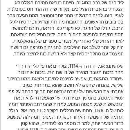
ליד הגה של רכב מסוג זה, הייתה כנראה הסיבה בגללה לא
הצלחתי בהעברת ההילוכים. מקווה שיהודה התייחס בסובלנות
לעניין הזה. להגה התרגלתי מהר יותר וההנאה ממנו הגיעה כבר
בסיבובים הראשונים. התגובות מהירות ומדויקות, יחסית לגיל
הרכב. גודלו של ההגה, לא מקורי כפי הנראה, תורם לתחושה
הספורטיבית ולתפעול המהיר והנוח. ידית ההילוכים מותאמת
לאורך הזרוע שלי ואחרי קילומטרים ספורים של התאקלמות,
היה קל יותר לשלב את ההילוכים. לחגיגה הצטרפה גם דוושת
המצמד עם מהלך יחסית קצר ולא דרשה כוח לחיצה מיוחד.
שלושתנו: אני, יהודה וה- TR4, צולחים את פיתולי הדרך די
מהר בזכות תגובה מהירה של דוושת הגז. בזכות אותו כוח
שיהודה מתגאה בו, אפשר להיכנס לסיבוב ולצאת ממנו בהילוך
שלישי, בהנחה שהנהג לא חושב שהוא בתחרות, כמובן.
אהבתי את הרגישות של יהודה שראה את החיוך הרחב על פניי
עטויי המסכה. בהמשך גם יודה לי על שאפשרתי לראות את
הגבשושית שעל מכסה המנוע. למרות שהמרחב הפנימי דומה
לזה של ה- TR6, התחושה הכללית בקוקפיט נינוחה. אולי בגלל
תרומה של השמשה האחורית. גרגור המנוע דומה לזה שנשמע
בדור הצעיר יותר, למרות מספר הצילינדרים, שהוא קטן
בשניים. חווית הנהיגה מרגשת יותר מאשר ב- TR6 שהיא