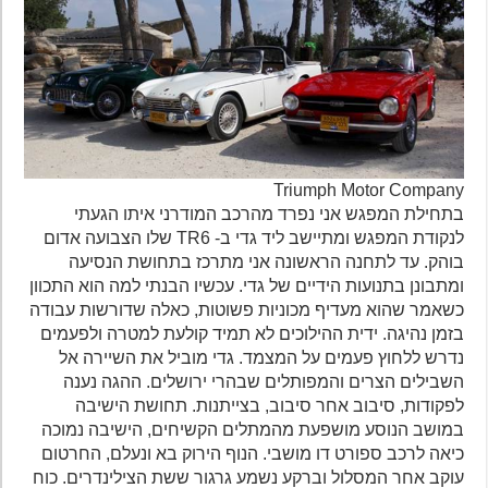
Triumph Motor Company
בתחילת המפגש אני נפרד מהרכב המודרני איתו הגעתי
לנקודת המפגש ומתיישב ליד גדי ב- TR6 שלו הצבועה אדום
בוהק. עד לתחנה הראשונה אני מתרכז בתחושת הנסיעה
ומתבונן בתנועות הידיים של גדי. עכשיו הבנתי למה הוא התכוון
כשאמר שהוא מעדיף מכוניות פשוטות, כאלה שדורשות עבודה
בזמן נהיגה. ידית ההילוכים לא תמיד קולעת למטרה ולפעמים
נדרש ללחוץ פעמים על המצמד. גדי מוביל את השיירה אל
השבילים הצרים והמפותלים שבהרי ירושלים. ההגה נענה
לפקודות, סיבוב אחר סיבוב, בצייתנות. תחושת הישיבה
במושב הנוסע מושפעת מהמתלים הקשיחים, הישיבה נמוכה
כיאה לרכב ספורט דו מושבי. הנוף הירוק בא ונעלם, החרטום
עוקב אחר המסלול וברקע נשמע גרגור ששת הצילינדרים. כוח