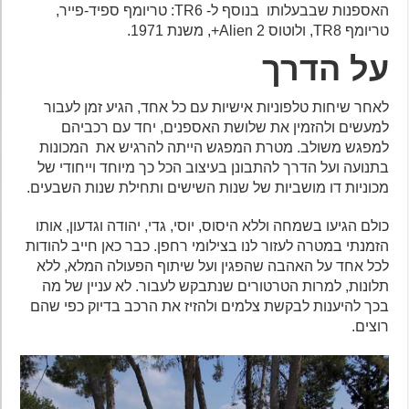
האספנות שבבעלותו בנוסף ל- TR6: טריומף ספיד-פייר,
טריומף TR8, ולוטוס Alien 2+, משנת 1971.
על הדרך
לאחר שיחות טלפוניות אישיות עם כל אחד, הגיע זמן לעבור
למעשים ולהזמין את שלושת האספנים, יחד עם רכביהם
למפגש משולב. מטרת המפגש הייתה להרגיש את המכונות
בתנועה ועל הדרך להתבונן בעיצוב הכל כך מיוחד וייחודי של
מכוניות דו מושביות של שנות השישים ותחילת שנות השבעים.
כולם הגיעו בשמחה וללא היסוס, יוסי, גדי, יהודה וגדעון, אותו
הזמנתי במטרה לעזור לנו בצילומי רחפן. כבר כאן חייב להודות
לכל אחד על האהבה שהפגין ועל שיתוף הפעולה המלא, ללא
תלונות, למרות הטרטורים שנתבקש לעבור. לא עניין של מה
בכך להיענות לבקשת צלמים ולהזיז את הרכב בדיוק כפי שהם
רוצים.