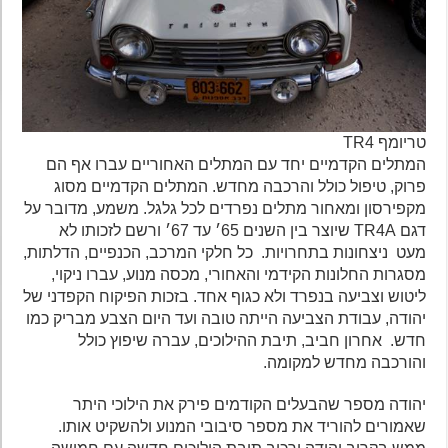
טריומף TR4
המתלים הקדמיים יחד עם המתלים האחוריים עברו אף הם
פרוק, טיפול כולל והרכבה מחדש. המתלים הקדמיים מסוג
מקפירסון ומאחור מתלים נפרדים לכל גלגל. משמע, מדובר על
דגם TR4A שיוצר בין השנים 65׳ עד 67׳ ורשם לזכותו לא
מעט ניצחונות בתחרויות. כל חלקי המרכב, הכנפיים, הדלתות,
מסגרות החלונות הקידמי והאחורי, מכסה מנוע, עברו ניקוי,
ליטוש וצביעה בנפרד ולא כגוף אחד. בזכות הפיקוח הקפדני של
יהודה, עבודת הצביעה הייתה טובה ועד היום הצבע מבריק כמו
חדש. אחרון חביב, תיבת ההילוכים, עברה שיפוץ כולל
והורכבה מחדש למקומה.
יהודה מספר שהבעלים הקודמים פירק את הילוכי היתר
שאמורים להוריד את מספר סיבובי המנוע ולהשקיט אותו.