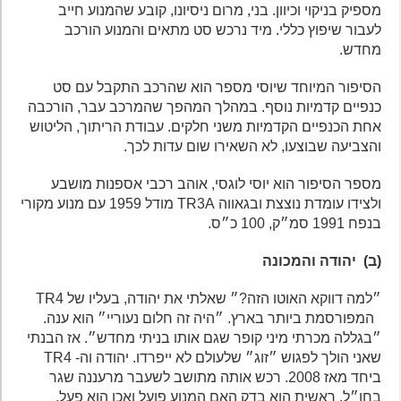
מספיק בניקוי וכיוון. בני, מרום ניסיונו, קובע שהמנוע חייב
לעבור שיפוץ כללי. מיד נרכש סט מתאים והמנוע הורכב
מחדש.
הסיפור המיוחד שיוסי מספר הוא שהרכב התקבל עם סט
כנפיים קדמיות נוסף. במהלך המהפך שהמרכב עבר, הורכבה
אחת הכנפיים הקדמיות משני חלקים. עבודת הריתוך, הליטוש
והצביעה שבוצעו, לא השאירו שום עדות לכך.
מספר הסיפור הוא יוסי לוגסי, אוהב רכבי אספנות מושבע
ולצידו עומדת נוצצת ובגאווה TR3A מודל 1959 עם מנוע מקורי
בנפח 1991 סמ״ק, 100 כ״ס.
(ב) יהודה והמכונה
״למה דווקא האוטו הזה?״ שאלתי את יהודה, בעליו של TR4
המפורסמת ביותר בארץ. ״היה זה חלום נעוריי״ הוא ענה.
״בגללה מכרתי מיני קופר שגם אותו בניתי מחדש״. אז הבנתי
שאני הולך לפגוש ״זוג״ שלעולם לא ייפרדו. יהודה וה- TR4
ביחד מאז 2008. רכש אותה מתושב לשעבר מרעננה שגר
בחו״ל. ראשית הוא בדק האם המנוע פועל ואכן הוא פעל.