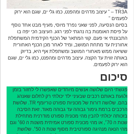
TR3A – " עיצוב מדהים ומהפנט, כמו גלי ים, שגם הוא ירוק
לפעמים "
בסיום הנסיעה, לפני שאני נפרד מיוסי, מעיף מבט אחד נוסף
על פיסת האומנות בה נהגתי לפני רגע. העיצוב הכי יפה בו
התבוננתי אי פעם. קווי המתאר של הכנף הקידמית המשתפלת
אחורנית עד מתחת המושב, ומיד לאחר מכן הכנף האחורית
ששיאה ממש מאחורי המושב ומשתפלת אף היא, בדיוק
באותה זווית עד הקצה. עיצוב מדהים ומהפנט, כמו גלי ים, שגם
הוא ירוק לפעמים.
סיכום
פגשתי היום שלושה אנשים מיוחדים שאפשרו לי לחזור בזמן
ולגעת באותם רכבים שבעיני ילד יכולתי רק לחלום שאנהג
בהם. שלושה דורות של מכוניות ספורט טריומף TR. שלושת
הרכבים ברמת גימור גבוהה עד גבוהה מאוד. זאת הסיבה
בזכותה יכולתי להבין מהי מכונית ספורט מודרנית מתחילת
שנות ה 70׳, או מהי מכונית ספורט אמיתית משנות ה 60׳ וגם
מהי הנאה מנהיגה ספורטיבית מסוף שנות ה 50׳. שלושת