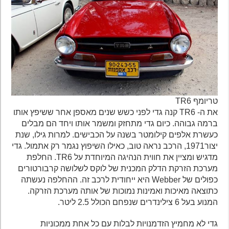
טריומף TR6
את ה- TR6 קנה גדי לפני כשש שנים מאספן אחר ששיפץ אותו
ברמה גבוהה. כיום גדי מתחזק ומשמר אותו ויחד הם מבלים
כעשרת אלפים קילומטר בשנה על הכבישים. למרות גילו, שנת
יצור1971, הרכב נראה טוב, כאילו השיפוץ נגמר רק אתמול. גדי
מדגיש ומציין את חווית הנהיגה המיוחדת על TR6. החלפת
מערכת הזרקת הדלק המכנית של לוקס לשלושה קרבורטורים
כפולים של Webber היא ייחודית לרכב זה. ההחלפה נעשתה
כתוצאה מאיכות ואמינות נמוכות של אותה מערכת הזרקה.
המנוע בעל 6 צילינדרים שנפחם הכולל 2.5 ליטר.
גדי לא מחמיץ הזדמנויות לבלות עם כל אחת ממכוניות