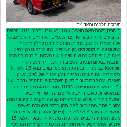
הירוקה הלבנה והאדומה
חיצונית, דומה האח הצעיר, TR6, בעיצובו יותר ל- TR4. הקווים
הריבועים, הדלת בקו ישר עם הכנפיים האחוריים והקדמיים, כל
אלה נשמרו גם כאן. בחזית, הפנסים הפכו לחלק מהכנף
במקום להיות ממוקמים בין הכנפיים, כמו בדגמים הקודמים.
מאחור, גופי התאורה שינו זווית ב- 90 מעלות והורכבו בתצורה
רוחבית במקום אנכית. העיצוב החדשני הזה נעשה ע״י
Karman בגרמניה. במחלקת ההנעה מוקם מנוע 2.5 ליטר, 6
צילינדרים, עם מערכת הזרקת דלק מכנית של לוקס, לשוק
האנגלי, ועם קרבורטורים לשוק האמריקאי. ההספק גדל ל- 150
כ״ס. מאפיינים נוספים של TR6: תמסורת 4 הילוכים, ידנית,
עם אפשרות לאוברדרייב להילוכים שני, שלישי ורביעי.
המשמעות היא שבשיוט במהירות קבועה, מקבלים סיבובי מנוע
נמוכים יותר, מה שמוביל לחיסכון בדלק ולהנמכת רעשים.
ההיגוי מתבצע ע״י גלגל שניים (פיניון) ומסרק (rack) או פס
משונן. האחיזה לכביש השתפרה משמעותית בזכות גלגלי 15
אינטש וצמיגי משלן א-סימטריים. הבלמים הקדמיים הם בלמי