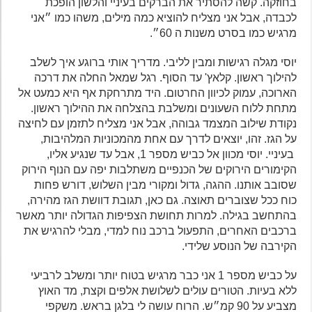
בחוזקה. קשה להסתיר את הברקים בעיניי והלשון הופכת
לכבדה, אבל אני מצליח להוציא כמה מילים, משהו כמו ״אני
מרגיש כמו בסרט משנות ה 60״.
יוסי מגלה רגישות ומבין לליבי. מדריך אותי ברוגע איך לשלב
להילוך ראשון. קלאץ' עד הסוף. רגל שמאל החלה את דרכה
הארוכה, עמוק לכיוון החרטום. היד מתרחקת אף היא כמעט אל
מתחת ללוח השעונים ומשלבת בהצלחה את ההילוך ראשון.
נקודת שילוב המצמד גבוהה, אבל אני מצליח לתזמן עם לחיצה
על הגז. זהו, יוצאים לדרך עם אחת מהמכוניות המלהיבות,
בעיניי. יוסי מכוון אל כביש מספר 1, אבל עד שנגיע אליו,
הקימורים הירוקים של הכנפיים משתלבות יפה עם הנוף הירוק
שסובב אותנו. ההגה, גדול ומקורי מבין השלוש, דורש פחות
כוח ככל שצוברים תאוצה. גם כאן, תגובת דוושת הגז מהירה,
בהתחשב בגילה. למרות תחושת הצפיפות הגדולה יותר מאשר
ברכבים האחרים, התפעול ברכב נוח למדי, מבלי להרגיש את
הקירבה של הנוסע שלידי.
על כביש מספר 1 אני כבר מרגיש בטוח יותר ומשלב לרביעי
ללא בעיות. הטורים עולים לשלושת אלפים וקצת, מד האוץ
מצביע על 90 קמ״ש. הרוח עושה לי בלגן בראש. משקפי