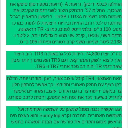
הוחלפו לבלמי דיסק). זרועות A (זרועות מקפירסון) סיפקו את
השיכוך. החל מ 57׳ התחלק היצור לשני דגמים שקיבלו את
השמות הלא רשמיים TR3A ו TR3B. הראשון התאפיין בגריל
שהתפרס לכל רוחב החזית ובידיות חיצוניות לדלתות. כמו כן
מנוע 100 כ״ס ובלמי דיסק לפנים, כמו ב- TR הראשונה.
הדגם השני, TR3B, קיבל שני מנועים גדולים יותר, 2 ליטר ו-
2.138 ליטר, שניזונו משני קרבורטורים ופיתחו 105 כ״ס.
סה״כ יוצרו 74,800 יחידות לכל גרסאות ה TR3. רוב היצור
הלך ליצוא לשוק האמריקאי. דגם TR3 הוא מוערך יותר מבין
שאר דגמי TR והיה רב מכר אחרי TR7 ו- TR6.
האח האמצעי, TR4 קיבל עיצוב צעיר, רענן ומודרני יותר. הדלת
בקו רציף עם החלק האחורי והקידמי, כך אפשר להתקין חלון
צד במקום יריעות צד בדגם הקודם. עיצוב האחוריים איפשר
להגדיל בשיעור ניכר את נפח תא המטען, יחסית לרכב ספורט.
הגג הקשיח נבנה מפנל שנשען על השמשה הקידמית ועל
השמשה האחורית. המבנה נקרא Surrey top והוא בעצם היה
הראשון מסוגו והקדים את פורשה עם מבנה הטארגה בחמש