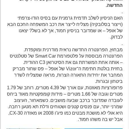
החדשה.
.
האם הניסיון לשלב תדמית גרמנית עם בסיס הודו-צרפתי
(וייצור בסלובקיה) מצליח לייצר את רכב המשפחה החכם הבא
של אופל – או שמדובר בניסיון חמוד, אך לא בשל? יצאנו
לבדוק.
.
מבחוץ, הפרונטרה החדשה נראית מודרנית ומוקפדת.
הפרונטרה מבוססת על פלטפורמת Smart Car של סטלנטיס
– אותה אחת המשרתת גם את הסיטרואן C3 ההודית.
בחזית בולטת חתימת ה־Vizor של אופל – פס שחור מבריק
המחבר את יחידות התאורה הצרות, מראה שמצליח לשדר
ביטחון ובגרות.
פרופורציות מאוזנות, עם אורך של 4.39 מטרים, רוחב של 1.79
מטרים וגובה של 1.66 מטרים – מידות קומפקטיות מאוד ביחס
לעובדה שמדובר ברכב שבעה מושבים. כשמאחור, העיצוב
שמרני יותר, עם פנסים קטנים ושטוחים ודלת תא מטען רחבה.
היא אולי לא מושכת מבטים כמו פיג’ו 2008 או מאזדה CX-30,
אבל יש בה משהו חמוד.