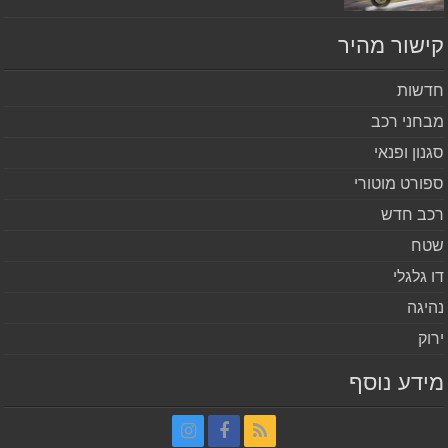
שור מהיר
שות
חני רכב
נון ופנאי
ורט מוטורי
ב חדש
ח
 גלגלי
יגה
וק
דע נוסף