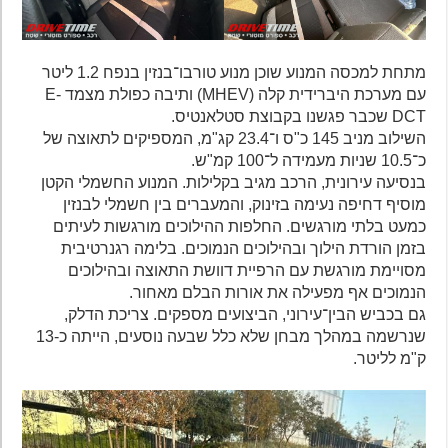
מתחת למכסה המנוע שוכן מנוע טורבו־בנזין בנפח 1.2 ליטר
עם מערכת היברידית קלה (MHEV) ותיבה כפולת מצמד E-
DCT שכבר פגשנו בקבוצת סטלאנטיס.
השילוב מניב 145 כ"ס ו־23.4 קג"מ, המספיקים לתאוצה של
כ־10.5 שניות מעמידה ל־100 קמ"ש.
בנסיעה עירונית, הרכב מגיב בקלילות. המנוע החשמלי הקטן
מוסיף דחיפה נעימה בזינוק, והמעברים בין חשמלי לבנזין
כמעט בלתי מורגשים. החלפות ההילוכים מורגשות לעיתים
בזמן הורדת הילוך ובהילוכים הנמוכים. בלימה רגנרטיבית
מסויימת מורגשת עם הרפיית דוושת התאוצה ובהילוכים
הנמוכים אף מפעילה את אורות הבלם מאחור.
גם בכביש הבין־עירוני, הביצועים מספקים. צריכת הדלק,
שנרשמה במהלך מבחן שלא כלל שבעה נוסעים, הייתה כ-13
ק"מ לליטר.