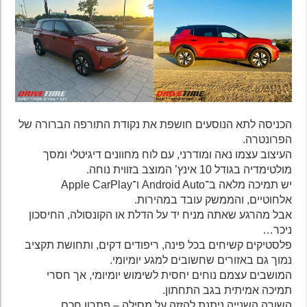
הכניסה לתא הנוסעים חושפת את נקודת התורפה הברורה של
הפרונטרה.
העיצוב עצמו נאה ומודרני, עם לוח מחוונים דיגיטלי ומסך
מולטימדיה בגודל 10 אינץ’ המוצב בזווית נוחה.
יש תמיכה מלאה ב־Android Auto ו־Apple CarPlay
אלחוטיים, והממשק עובד במהירות.
אבל מהרגע שאתה מניח יד על הדלת או הקונסולה, החיסכון
ניכר…
פלסטיקים קשיחים בכל פינה, ריפודים דקים, ותחושת תקציב
נמוך גם באזורים שחשובים למגע יומיומי.
המושבים עצמם נוחים יחסית לשימוש יומיומי, אך חסרי
תמיכה אמיתית בגב התחתון.
השורה השנייה ניתנת להזזה על מסילה – פתרון חכם