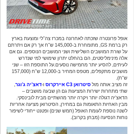
אופל פרונטרה שזכתה לאחרונה במכרז צה"לי ומוצעת בארץ
רק ברמת GS, מתומחרת ב-145,000 ש"ח אך רק אם ויתרתם
על שורת המושבים השלישית ושני המושבים הנוספים. גם אם
אלה מינימליסטים, הם בהחלט יתרון שימושי למי שנדרש
לעיתים, להסיע יותר מחמישה נוסעים.על התוספת הזו – שני
מושבים מתקפלים, מטפס המחיר ב-12,000 ש"ח (157,000
ש"ח).
זה מציב אותה מול
סיטרואן C3 איירקרוס
ו-
דאצ’יה ג’וגר
,
שתי מתחרות ישירות המציעות גם הן שבעה מושבים –
הדאצ'יה דגולה יותר ויקרה יותר מהשתיים מבית לובינסקי.
מבין האחיות התאומות גם במחירן, הסיטרואן מציעה אחריות
לשנה נוספת לעומת האופל (חמש שנים) ופטנט ייחודי לשיפור
נוחות הנסיעה (מבחן בקרוב).