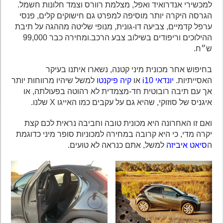
למכשירי אנדרואיד ואפל, מצלמת רוורס וצמד חלונות חשמל.
הגרסה היקרה יותר מוסיפה למפרט גם חישוקים קלים, פנסי
ערפל קדמיים, צביעה דו-גונית, מנופי שליטה מההגה על תיבת
ההילוכים וריפודים בשילוב צבע הרכב.ומחירה כבר 99,000
ש״ח.
בחיפוש אחר מכונית מיני קטנה, נשארו איתנו בעיקר
האסייתיות.
יונדאי i10
או
קיה פיקנטו
למשל שיהיו מרווחות יותר
אך עם תיבה רובוטית חד-מצמדית לא רהוטה בפעולתה, או
איגניס של סוזוקי, שהיא גם על עקבים כמו האייגו X שלנו.
ואם זו האחרונה היא מכונית טובה וחביבה נראית לכם קצת
יקרה מדי, כי היא קרובה במחירה למכוניות סופר מיני כדוגמת
ה
סיאט איביזה
למשל, אתם כנראה לא טועים.