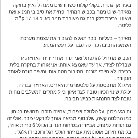
בעיר אך גונחת בקולי קולות כשדורשים ממנה להאיץ בחזקה.
מאידך-שיוט נינוח בכביש המהיר יפחית את סיבובי המנוע ואת
שאונו. צריכת דלק בנהיגה מעורבת תניב כאן כ-17-18 ק״מ
לליטר.
מאידך – בעליות, כבר תאלצו להגביר את עצמת מערכת
השמע החביבה כדי להתגבר על רעש המנוע.
הכביש מתחיל להתפתל ואני תרה אחרי ידית האחיזה. זו
שבדלת לצידי, אך עד שאמצא אותה, אני אוחזת בתקרה בלית
ברירה. לא הייתי מוכנה, הסיבוב הטה אותי והשיב חזרה לאותה
הנקודה.
אייגו X מתבססת על פלטפורמת היאריס. האחיזה גבוהה,
יכולת שינוי הכיוון טובה לצד איזון וכיול מתלים המשלבים נוחות
טובה לצד התנהגות כביש חביבה.
זה רגע מכונן, על טלטלה ויציבות, אחיזה חזקה, תחושת בטחון.
כמו החלטה קשה, שלבסוף מביאה אותך לקרקע יציבה. אולי זה
גם תודות למפרט אביזרי הבטיחות הנדיב הכולל 6 כריות אוויר,
בלימת חירום אוטונומית עם זיהוי הולכי רגל ורוכבי דו גלגלי,