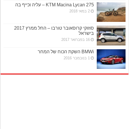
KTM Macina Lycan 275 – עליה וכייף בה
2 במאי 2018
סוזוקי קרוסאובר טורבו – החל ממרץ 2017
בישראל
16 בפברואר 2017
BMWi השקת הכוח של המחר
1 בנובמבר 2016