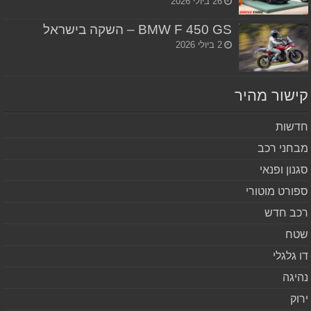
26 ביולי 2026
BMW F 450 GS – השקה בישראל
2 ביולי 2026
שור מהיר
שות
חני רכב
נון ופנאי
ורט מוטורי
ב חדש
ח
 גלגלי
יגה
וק