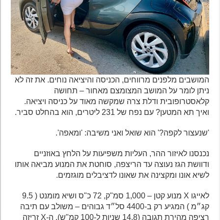
המושבים מלפנים מרווחים, הכניסה והיציאה נוחים. את זה לא
ניתן לומר על המושב המצומצם מאחור – תחושה
קלאסטרופובית ודלת צרה שמקשה מאוד על כניסה ויציאה.
ואיך תא המטען? עם נפח של 231 ליטרים, הוא בהחלט סביר.
'שנעצור לקפה?' הוא שואל ואני משיבה: 'ומאפה'.
נכנסנו לאיזור ההר, העליות משפיעות על הלחץ באוזניים
ודוושת הגז נעוצה עד הריצפה, סוחטת את המנוע מביאה אותו
לשיא אונו ומקצינה את שאונו לדציבלים מוגזמים.
לאייגו X מנוע קטן – 1,000 סמ"ק, 72 כ"ס ושיא מומנט ( 9.5
קג״מ ) המגיע רק ב-4400 סל״ד גבוהים – משולב עם תיבה
רציפה מהירת תגובה (14.8 שניות ל-100 קמ"ש). ה-X זריזה