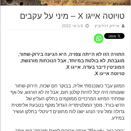
טויוטה אייגו X – מיני על עקבים
אייזיק דוידוביץ
6 ביוני 2022
החוויה הזו לא הייתה צפויה, היא הגיעה בירוק-שחור,
מוגבהת, לא בולטת במיוחד, אבל הנוכחות מורגשת,
המוניטין דיבר בעדה. אייגו X.
טויוטה אייגו X.
המזגן עבד כשנכנסתי אליה, בבוקר חם שכזה, הירוק-שחור
שעטתה היה יכול להיות קולטן חום, אבל זה לא הורגש, על-אף
שפתחי המיזוג המרכזיים ממוקמים בחלקו העליון של
הדש-בורד. מסך המולטימדיה הגדול מוקף בטבעת אליפטית
גדולה ומול עיני הנהג ישנו לוח מחוונים דיגיטלי בחלקו ועשיר
במידע.
'בוקר טוב, Ready? אנחנו צריכים לצאת מזרחה' הוא אמר.