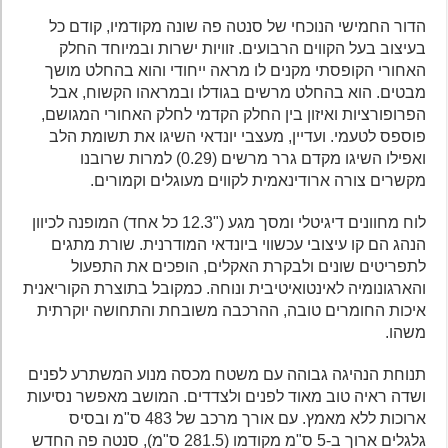
הדור החמישי הנוכחי של סנטה פה שונה מקודמיו, קודם כל
בעיצוב בעל הקווים הרבועים. זוויות ישרות ובמיוחד החלק
האחורי הקופסתי מקנים לו מראה ייחודי והוא בהחלט מושך
מבטים. הוא בהחלט מרשים בגודלו ובמראהו הקשוח, אבל
הפרופורציות ואיזון בין החלק הקדמי לחלק האחורי המגושם,
פוספס לטעמי. ועדיין, מעצבי יונדאי השיגו את תשומת הלב
ואפילו השיגו מקדם גרר מרשים (0.29) למרות שרובנו
מקשרים צורה ארודינאמית לקווים מעוגלים וקמורים.
לוח מחוונים דיגיטלי ומסך מגע ("12.3 כל אחד) המופנה לכיוון
הנהג הם קו עיצובי עכשווי ביונדאי המודרנית. שורת מתגים
לתפריטים שונים ולבקרת האקלים, הופכים את התפעול
והארגונומיה לאינטואיטיבית ונוחה. כמקובל בתוצרת הקוריאנית
איכות החומרים טובה, ההרכבה משובחת והתחושה יוקרתית
משהו.
תנוחת הנהיגה גבוהה עם משטח מכסה מנוע המשתרע לפנים
ושדה ראיה טוב מאוד לפנים ולצדדים. המושב מאפשר נסיעות
ארוכות ללא מאמץ. עם אורך מרכב של 483 ס"מ ובסיס
גלגלים ארוך ב-5 ס"מ מקודמו (281.5 ס"מ), סנטה פה החדש