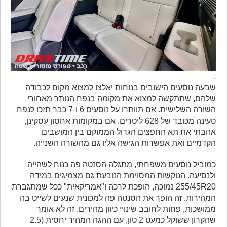
.
שבעה נוסעים הישובים בנוחות יאלצו למצוא מקום לכבודה
שלהם, שתתקשה למצוא את מקומה בנפח הנותר מאחורי
השורה השלישית. אם תוותרו על נוסעים 6 ו-7 כבר תזכו לנפח
טעינה מכובד של 628 ליטרים. אם במקומות אחסון עסקינן,
אהבתי את תא החפצים הגדול הממוקם בין המושבים
הקדמיים ואת אפשרות הגישה אליו גם מהשורה השנייה.
כמוביל נוסעים משפחתי, מתגלה הסנטה פה כנוח לשהייה
ולנסיעה. הנוקשות המסוימת הנובעת גם מצמיגים במידה
255/45R20 נמוכה, הופכת לרכה ו"אמריקאית" ככל שמתגברת
המהירות. זה הופך את הסנטה פה למכונית שנעים לשייט בה
ממושכות, פחות לחובב שינויי כיוון מהירים. זה לא אומר
שהקרון ששוקל כמעט 2 טון, עם ההגה המהיר יחסית (2.5