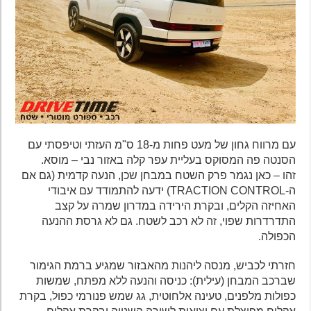
עם מרווח גחון של מעט פחות מ-18 ס"מ העזתי וטיפסתי עם
הסנטה פה המסוקס בעליית עפר קלה באזור נבי – מוסא.
זהו – כאן נגמר פרק השטח במבחן שכן, הנעה קדמית (גם אם
ה-TRACTION CONTROL) ידעה להתמודד עם איבודי
האחיזה הקלים, ובקרת הירידה במדרון שמרה על קצב
התדרדרות שפוי, זה לא רכב לשטח. גם לא גרסת ההנעה
הכפולה.
חזרתי לכביש, מנסה ליהנות מהאבזור שמגיע ברמת הגימור
שברכב המבחן (עילית): כניסה והנעה ללא מפתח, שמשות
כפולות מלפנים, טעינה אלחוטית, גג שמש פנורמי כפול, בקרת