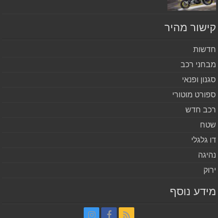
שור מהיר
שות
חני רכב
נון ופנאי
ורט מוטורי
ב חדש
ח
 גלגלי
יגה
וק
דע נוסף