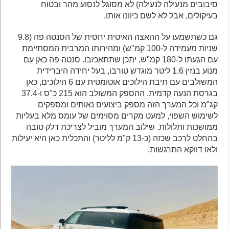
סיבובים מנעילה לנעילה) לא מסוגל לנסוע מהר ובטוח
בעיקולים, אבל לא לשם כיוונו אותו.
גם כשתשמעו על ההאצה האיטית יחסית של הסנטה פה (9.8
שניות מעמידה ל-100 קמ"ש) ומהירותו המרבית המסתיימת
עם הגעתו ל-180 קמ"ש, יתכן שתתאכזבו. סנטה פה כאן עם
מנוע בנזין 1.6 ליטר מוגדש טורבו, בעל יחידה היברידית
המשולבים עם תיבת הילוכים אוטומטית עם 6 הילוכים, כאן
בגרסת הנעה קדמית. ההספק המשולב הוא 215 כ"ס ו-37.4
קג"מ וכל המערך הזה מספק ביצועים נאותים ומספקים
לשימוש השפוי, למעט מקרים מסוימים של עומס מלא בעליות
ממושכות ותלולות. שילוב המערך מוביל לצריכת דלק טובה
בהחלט לרכב שכזה (כ-13 ק"מ לליטר) והתכלית כאן היא יעילות
ולאו דווקא התרגשות.