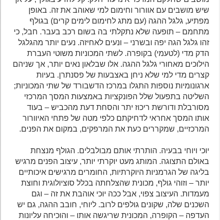
שיש מושבים עם אוורור וחימום למי שאוהב את זה. באופן
מפתיע, גלגל ההגה (עם מתג לחימום לימים קרים) בגולף
מתחמם – תופעה שלא נתקלתי בה בשום רכב בעבר. חבל, כי
זהו גלגל הגה יפה ובשרני – ונעים לאחיזה. נעים יותר מהגלגל
הדק מדי (לטעמי) בקופרה. לשתי המכוניות משוטי העברת
הילוכים מאחורי גלגל ההגה. אלו שבלאון נאים יותר, אך שניהם
קצרים מדי למי שלא ניחן באצבעות של פסנתרן. בעיות
ארגונומיות נוספות התגלו במרכז הדשבורד של שתי המכוניות;
השליטה בתפעול שלל הפונקציות באמצעות המסך המרכזי
מסורבלת ודורשת ריכוז יתר והסחת דעת מהכביש – בעוד
אותו המסך אחראי לדחיקתם כלפי מטה של פתחי האיוורור
המרכזיים, שמקררים כעת את המרפקים, במקום את הפנים.
יוכי ויוחי בבעיה. הותרתי אותם מבולבלים. הגולף מנצחת
באולם התצוגה. המותג מעט יוקרתי יותר, עיצוב הפנים מרגיש
בליגה של הגרמניות היוקרתיות, החומרים מרגישים איכותיים
יותר – וזוהי גולף, מכונית שהצלחתה בכלל סוציולוגית וחוצת
מעמדות. העיצוב צפוי, אבל ככה יוכי אוהבת את זה – וגם
השכנים שלה, שקונים גולפים לרוב. ליוחי, חובב ההגה, גם יש
העדפה – הקופרה, המכונית שריגשה אותו – והוכיחה עליונות