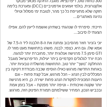
300 כוחות סוס, דיפרנציאל מוגבל החלקה מכאני מבוקר
אלקטרונית, בולמי זעזועים אדפטיביים (DCC) ומערכת בלימה
חזקה שלא מתעייפת כל כך מהר, לטובת ימי מסלול וטיולי
נהיגה מאתגרים…
חייכתי. סיפרתי לו שנהגתי בשתיהן ואשמח לייעץ להם. אפילו
הצעתי לו סיבוב…
יוכי ג'וניור חוזר מהסיבוב ומחנה את ה-8 הלבנה ליד ה-7.5 של
אמא שלו. גם היא, כצפוי, לבנה. משהו בתחושות מעט מוזר לו.
GTI סימן 7.5 מרגישה אנלוגית יותר, מחוברת יותר לנהגה.
הכח יורד לגלגלים הקדמיים ביתר יעילות, הדיפרנציאל מוגבל
ההחלקה "נושך" יותר טוב. התחושות מהשלדה טבעיות יותר.
באחות החדשה מורגש כאילו הוסיפו שכבה מבודדת דקיקה בין
המכללים לבין הנהג – הכל מורגש, אבל קצת פחות – וגם
היענות המכונית לפקודות הנהג פחות ישירה. כן, היא מרגישה
יותר שקטה ואיכותית – וטיפה יותר מפנקת – אבל בזמן אמת
ובכביש הנכון, המחיר ששילמתם תמורת הפינוק הזה, מורגש.