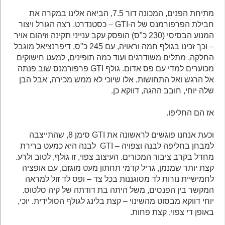
מתיחת הפנים, המכונה דור 7.5, הביאה אלינו במקרה את
חבילת הפרפורמנס של ה-GTI – כסטנדרט. רצה הגורל ויצור
המנוע הבסיסי (230 כ"ס) הופסק עקב ענייני תקינה וזיהום אויר
– וכך זכינו בגולף חמה וראויה, עם 245 כ"ס, דיפרנציאל מוגבל
החלקה, מתלים משודרגים ועוד כמה תופינים, למעט חישוקים
מכוערים למדי עם פס אדום. גולף GTI פרפורמנס שוב פנתה
אל הרגש ואל התחושות, אלו שיוכי לא ממש מכירה, אבל הבן
שלה יוחי, חובב ההגה, דווקא כן.
אז הם החליפו.
וכעת אנחנו פוגשים לראשונה את GTI סימן 8, שהתייצבה
למבחן בחליפה לבנה וצפויה – GTI לבנה היא כמעט ברירת
מחדל בקרב ציבור המכורים. העיצוב צפוי, זו גולף, לטוב ולרע.
קצת יותר שמנמן, גריל קדמי תחתון מעט מוגזם, עם אופציה
לחמישיית נורות לד מסוגננות בכל צד – ופס לד זול למראה
המקשר בין הפנסים, משל היתה בת דודתה של קיה סלטוס.
יוחי דווקא מבסוט מהשינוי – קצת בלינג לגולף הסולידית. יוכי,
באופן די צפוי, קצת פחות.