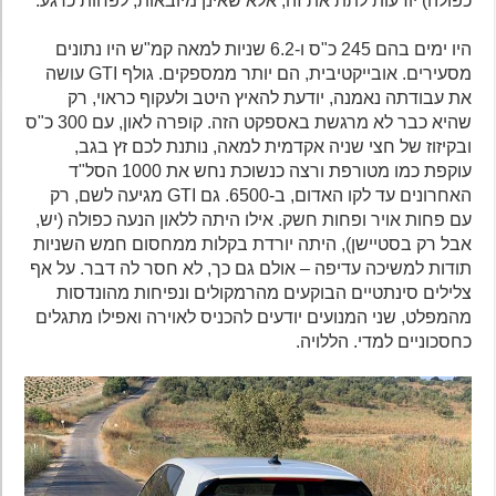
כפולה) יודעות לתת את זה, אלא שאינן מיובאות, לפחות כרגע.
היו ימים בהם 245 כ"ס ו-6.2 שניות למאה קמ"ש היו נתונים
מסעירים. אובייקטיבית, הם יותר ממספקים. גולף GTI עושה
את עבודתה נאמנה, יודעת להאיץ היטב ולעקוף כראוי, רק
שהיא כבר לא מרגשת באספקט הזה. קופרה לאון, עם 300 כ"ס
ובקיזוז של חצי שניה אקדמית למאה, נותנת לכם זץ בגב,
עוקפת כמו מטורפת ורצה כנשוכת נחש את 1000 הסל"ד
האחרונים עד לקו האדום, ב-6500. גם GTI מגיעה לשם, רק
עם פחות אויר ופחות חשק. אילו היתה ללאון הנעה כפולה (יש,
אבל רק בסטיישן), היתה יורדת בקלות ממחסום חמש השניות
תודות למשיכה עדיפה – אולם גם כך, לא חסר לה דבר. על אף
צלילים סינתטיים הבוקעים מהרמקולים ונפיחות מהונדסות
מהמפלט, שני המנועים יודעים להכניס לאוירה ואפילו מתגלים
כחסכוניים למדי. הללויה.