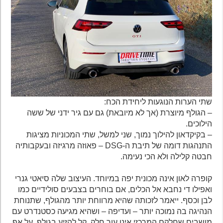
שתי הערות הנוגעות ליחידת הכח:
– הגולף מיוצרת (אך לא מיובאת) גם עם גיר ידני של ששה
הילוכים.
– בקיקדאון להילוך נמוך, שני למשל, שתי המכוניות מציגות
התנהגות דומה של תיבת ה-DSG – פאוזה מרגיזה ובעקבותיה
חבטה קלילה ולא הכי נעימה.
קופרה לאון אינה מכונית יפה במיוחד. העיצוב שלה סיאטי גנרי
ואפילו די נחבא אל הכלים, אם בוחרים בצבעים סולידיים כמו
לבן וכסף. ייאמר לזכותה שהיא מרווחת יותר מהגולף, שתנוחת
הנהיגה בה נמוכה יותר – ועדיפה – ושהיא מגיעה כסטנדרט עם
מושבים שחלקם המרכזי אינו עור חלק. קל להזיע בגולף, על אף