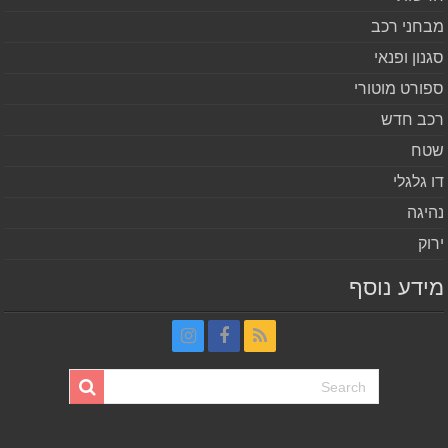
חני רכב
נון ופנאי
ורט מוטורי
ב חדש
ח
 גלגלי
יגה
וק
דע נוסף