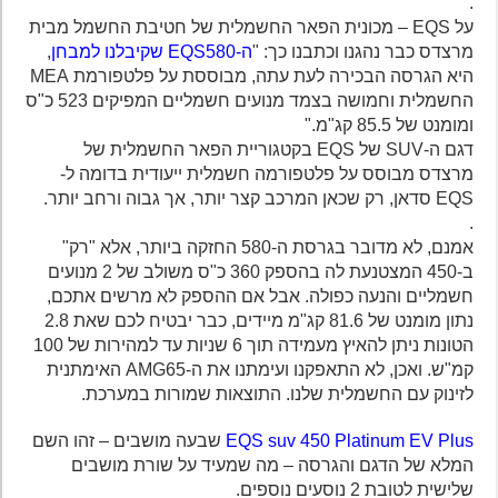
.
על EQS – מכונית הפאר החשמלית של חטיבת החשמל מבית
מרצדס כבר נהגנו וכתבנו כך: "
ה-EQS580 שקיבלנו למבחן
,
היא הגרסה הבכירה לעת עתה, מבוססת על פלטפורמת MEA
החשמלית וחמושה בצמד מנועים חשמליים המפיקים 523 כ"ס
ומומנט של 85.5 קג"מ."
דגם ה-SUV של EQS בקטגוריית הפאר החשמלית של
מרצדס מבוסס על פלטפורמה חשמלית ייעודית בדומה ל-
EQS סדאן, רק שכאן המרכב קצר יותר, אך גבוה ורחב יותר.
.
אמנם, לא מדובר בגרסת ה-580 החזקה ביותר, אלא "רק"
ב-450 המצטנעת לה בהספק 360 כ"ס משולב של 2 מנועים
חשמליים והנעה כפולה. אבל אם ההספק לא מרשים אתכם,
נתון מומנט של 81.6 קג"מ מיידים, כבר יבטיח לכם שאת 2.8
הטונות ניתן להאיץ מעמידה תוך 6 שניות עד למהירות של 100
קמ"ש. ואכן, לא התאפקנו ועימתנו את ה-AMG65 האימתנית
לזינוק עם החשמלית שלנו. התוצאות שמורות במערכת.
EQS suv 450 Platinum EV Plus
שבעה מושבים – זהו השם
המלא של הדגם והגרסה – מה שמעיד על שורת מושבים
שלישית לטובת 2 נוסעים נוספים.