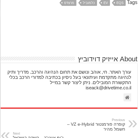
Ta
EQS
EV
כלמוביל
מרצדס
אייזיק דוידוביץ
עורך האתר. חי, אוהב ונושם את תחום הנהיגה והרכב. מדריך ותיק
לנהיגה מתקדמת ועיתונאי בעל ניסיון בכתיבה למדורי הרכב בכלי
התקשורת המובילים. ניתן ליצור קשר במייל
iseack@drivetime.co.il
Previous
קופרה פורמנטור VZ e-Hybrid –
חשמל מהיר
Next
ג'יפ אוונג'ר – השקה בישראל