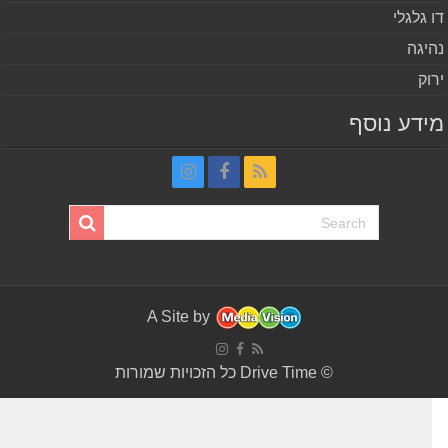
 גלגלי
יגה
וק
דע נוסף
A Site by
© Drive Time כל הזכויות שמורות