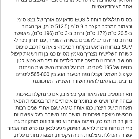
אחר האירודינאמיות..
בסיס הגלגלים הזהה ל-EQS סדאן עם אורך של 321 ס"מ,
וכאמור המרכב הקצר ב-9 ס"מ (512.5 ס"מ), אך הגבוה
ב-20.5 ס"מ (172 ס"מ) ורחב ב-3 ס"מ (196 ס"מ), מאפשר
מרחב מחיה נדיב ליושבים בשורה השנייה, עם יתרון ניכר ל-
SUV במרווח הראש ובקלות הכניסה-יציאה מהרכב. טיפוס
לשורה השלישית מצריך מאמץ מסוים כמובן ודורש את קיפול
המושב. שורה זו תתאים יותר לילדים ותותיר תא מטען קטן
בנפח של 195 ליטרים. ותרו על השורה השלישית הניתנת
לקיפול חשמלי וקבלו נפח הטענה הנע בין 565-800 ליטרים
נדיבים, בהתאם להזזת השורה השנייה המתכווננת.
תא הנוסעים נאה מאוד ונקי בעיצובו, אם כי נתקלנו באיכות
גבוהה יותר ושימוש בחומרים איכותיים יותר במכוניות הפאר
האחרות של היצרן, כמו אותה AMG שגם אחרי שנים רבות
מרגישה מוצקה ואיכותית. מושב נהג משובח בעל אפשרויות
כיוון רבות ותמיכה, חימום אוורור ועיסוי וכבונוס מותקנות גם
כריות נוחות ורכות לראש. הפינוק מגיע לכאן גם כרשימת אבזור
עשירה הכוללת מצלמות חניה היקפיות, תצוגת נתונים עלית,