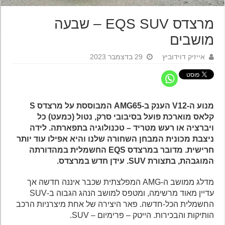
מרצדס EQS SUV – שבעה
מושבים
אייזיק דוידוביץ
29 בדצמבר 2023
מנוע ה-V12 הענק ב-AMG65 המבוססת על מרצדס S
קלאס מוארכת פועל בסיבובי סרק, נטול (כמעט) כל
ויברציה או רעש מטריד – טכנולוגיה בתפארתה. לידה
ניצבת מכונית המבחן השחורה שלנו והיא אפילו עוד יותר
חרישית. מדובר במרצדס EQS החשמלית במהדורתה
המוגבהת, בתצורת SUV. עידן חדש במרצדס.
מדלג ממושב ה-AMG המפלצתית שכבר איננה חדשה אך
עדיין מאוד מרשימה, ומטפס למושב הנהג הגבוה ב-SUV
החשמלית הכל-חדשה. פאר היצירה של אחת מיצרניות הרכב
הותיקות והבכירות. הייטק – פרימיום – SUV.