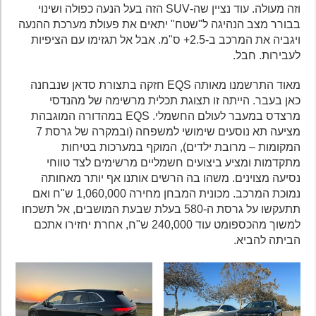
וזה מעולה. עוד נציין שה-SUV הזה בעל הנעה כפולה ושינוי
בבורר מצב הנהיגה ל"שטח" יתאים את פעולת מערכת ההנעה
ויגביה את המרכב ב-2.5+ ס"מ. אבל אל תגזימו עם הציפיות
לעבירות. חבל.
מאוד התרשמנו מאותה EQS חזקה בתצורת סדאן שנבחנה
כאן בעבר. הייתה זו תצוגת תכלית מרשימה של מהנדסי
מרצדס במעבר לעולם החשמלי. EQS במהדורה המוגבהת
מציעה תא נוסעים שימושי למשפחה (ובמקרה של גרסת 7
המקומות – מרובת ילדים), המוקף במערכות בטיחות
מתקדמות ומציע ביצועים חשמליים מרשימים לצד טווחי
נסיעה מצוינים. משהו בה הרשים אותנו אף יותר מאחותה
נמוכת המרכב. מכונית המבחן מחירה 1,060,000 ש"ח ואם
תתעקשו על גרסת ה-580 בעלת שבעת המושבים, אל תשכחו
למשוך מהכספומט עוד 240,000 ש"ח, אחרת יחזירו אתכם
הביתה להביא.