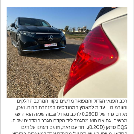
רכב הפנאי הגדול והמפואר מרשים בקווי המרכב החלקים
והזורמים – עדות למאמץ המהנדסים במנהרת הרוח. ואכן,
מקדם גרר של 0.26CD לרכב מגודל וגבוה שכזה הוא הישג
מרשים, גם אם הוא מתגמד ליד מקדם הגרר המדהים של ה-
EQS סדאן (0.2CD). יחד עם זאת, וזו גם דעתנו על דגם
הסדאן, משהו באישיותה של מרצדס אבד למעצבים במירוץ