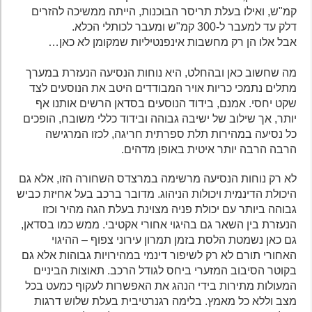
קמ"ש, ואילו בעלת תריסר הבוכנות, הייתה ממשיכה להזרים
דלק עד למעבר ל-300 קמ"ש ומעבר לכותלי הכלא.
אבל אלו הן רק מחשבות אינפנטיליות שמקומן לא כאן…
מה שחשוב כאן ובהחלט, היא נוחות הנסיעה הנעזרת במערך
מתלים נתמכי כריות אויר המבודדים היטב את הנוסעים לצד
שקט יחסי. אמנם, בידוד הנוסעים בסדאן הרשים אותנו אף
יותר, אך שילוב של ישיבה גבוהה ובידוד כללי משובח, הופכים
כל נסיעה במהירות תלת ספרתית חריגה, לכזו המרגישה
הרבה הרבה יותר איטית באופן מדהים.
לא רק נוחות הנסיעה מרשימה במרצדס השחורה הזו, אלא גם
היכולת הדינמית ויכולות הניהוג. מדובר ברכב בעל אחיזת כביש
גבוהה ביותר עם יכולת פניה מצוינת בעלת הגה מהיר וכזו
הנעזרת בין השאר גם בהיגוי אחורי אקטיבי. ממש כמו בסדאן,
גם כאן נשמטת הלסת בזמן תמרון עירוני צפוף – ההיגוי
האחורי תורם לא רק לשיפור דינמי במהירויות גבוהות אלא גם
בקוטר הסיבוב המזערי ביחס לגודל הרכב. תאוצות הביניים
המעולות מתירות בידי הנהג את האפשרות לעקוף כמעט בכל
מצב וללא כל מאמץ. בלימה רגנרטיבית בעלת שלוש דרגות