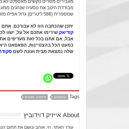
מעבירים מסרים נוקשים מאספלט לא מש
מבודדת היטב את נוסעיה שנהנים ממער
שמספרית (586 ליטרים) גדול אפילו מזה המרשים של האחות – סקודה סופרב.
יתכן שהכתבה הזו לא עבורכם. אתם מעדיפים 
קודיאק
שירימו אתכם אל על, ישוו לכ
אבל, אם אתם בכל זאת מעדיפים את 
כמעט הכל בהצטיינות, הפאסאט היא
שלה נמצאת מבית ועונה לשם
סקודה
Tags
פולקסווגן
צ'מפיון- מוטורס
About אייזיק דוידוביץ
עורך האתר. חי, אוהב ונושם את תחום הנה