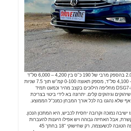
המנוע החדש כאן בגרסה הבכירה, 2.0TSI בהספק מרבי של 190 כ"ס בין 4,200 – 6,000 סל"ד
ומומנט מרבי של 32.6 קג"מ בין 1,500 – 4,100 סל"ד, מספק תאוצה 0-100 קמ"ש תוך 7.5 שניות
ומהירות מרבית של 238 קמ"ש. תיבת ה-DSG7 מחליפה הילוכים בקצב מהיר וכמעט תמיד
הוקים וגיהוקים קלים. יתרונה בא לידי ביטוי בצריכת
 ישיבה נמוכה וקרובה יחסית לכביש, היא המתכון הנכון.
רת, אבל האחיזה גבוהה ויש אפילו היענות להעברות
משקל. זה לא בא על חשבון נוחות הנסיעה הטובה לכשעצמה, רק שחישוקי "18 בחתך 45