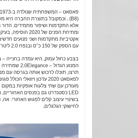
(B8) , וכמקובל בתוצרת החברה היא 
ומתיחת הפנים של 2020 ה
עם הספק של 150 כ"ס ובנפח 2.0 ליטר TSI עם 190 כ"ס.
בצבע כחול עמוק, היא עמדה בחנייה –
תרצו, תוכלו לרכוש אותה בגרסה עם מנוע 1.5 ב-183,000 ש
לפאסאט 2020 עדכון ויזואלי הכו
מעודכן עם שתי צלעות אופקיות במקום 
LED כסטנדרט גם בפנסים האחוריים, 
בשינויי עיצוב קלים לפגוש האחורי. אה, 
לחישוקי הגלגלים.