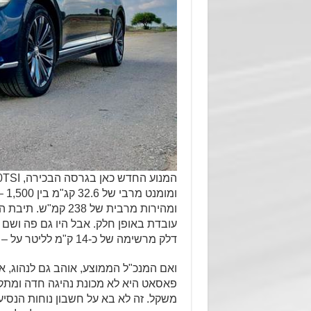
עובדת באופן חלק. אבל היו גם פה ושם שי
דלק מרשימה של כ-14 ק"מ לליטר על – אף שלא נהגנו בה לכל אורך המבחן כמנכ"ל הממוצע.
ואם המנכ"ל הממוצע, אוהב גם לנהוג, אז
פאסאט היא לא מכונת נהיגה חדה ומתקש