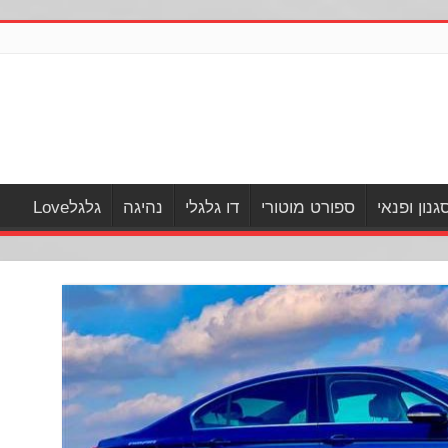
גנון ופנאי
ספורט מוטורי
דו גלגלי
נהיגה
גלגלLove