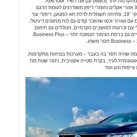
הגבוהה, מערכת מולטימדיה "8 חדשה ומתקדמת יותר (MIB3) עם אנדרואיד אוטו ואפל
קאר-פליי, בקרת אקלים מפוצלת בעלת 3 אזורי אקלים וחומרי דיפון משודרגים לעומת הדגם
היוצא. פאסאט Elegance מוסיפה חישוקי "18, פתיחה חשמלית לדלת תא המטען, ריפודי עור
עם אוורור וכמו שהוזכר קודם גם לוח מחוונים דיגיטלי.
י עם זכרונות למושבים הקדמיים, הכוללים גם חימום
ועיסוי (לנהג בלבד) וחלון גג נפתח המצויים גם ברמת הגימור הנמוכה יותר – Business Plus.
הו.
ת במיוחד במה שהיה חסר בה בעבר – מערכות בטיחות מתקדמות.
טונומית לעיר, בקרת סטייה אקטיבית, ניטור שטח מת
ייפות נהג ועוד.