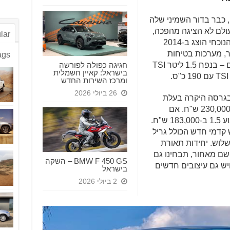
פאסאט – המשפחתית שנולדה ב-1973, כבר בדור השמיני שלה
מעולם לא הציגה מהפכה,
lar
אלא התקדמות ושיפור מתמידים. הדור הנוכחי הוצג ב-2014
וסיפה, בעיקר, מערכות בטיחות
ags
חגיגה כפולה לפורשה
אקטיביות מתקדמות ושני מנועים חדשים – בנפח 1.5 ליטר TSI
בישראל: קאיין חשמלית
ומרכז השירות החדש
26 ביולי 2026
 בגרסה היקרה בעלת
המנוע הגדול – 2.0Elegance שמחירה 230,000 ש"ח. אם
"ח.
לל פגוש קדמי חדש הכולל גריל
שלוש. יחידות תאורת
ושם מאחור, תבחינו גם
BMW F 450 GS – השקה
ויש גם עיצובים חדשים
בישראל
2 ביולי 2026