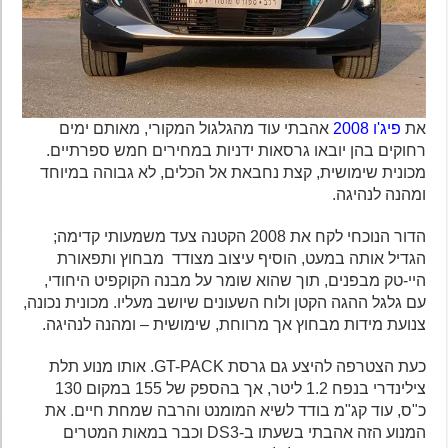
את
פיג'ו 2008
אהבתי עוד מהגלגול המקורי, מאותם ימים
רחוקים בהן יובאו גרסאות ידניות במחירים חמש ספרתיים.
מכונית שימושית, קצת נחבאת אל הכלים, לא גבוהה במיוחד
ומהנה לנהיגה.
הדור הנוכחי לקח את 2008 הקטנה צעד משמעותי קדימה;
הגדיל אותה במעט, הוסיף עיצוב מצודד מבחוץ ותפאורת
היי-טק מבפנים, תוך שהוא שומר על מבנה הקוקפיט היחודי,
עם גלגל ההגה הקטן ולוח השעונים שיושב מעליו. מכונית נכונה,
צנועת מידות מבחוץ אך מרווחת, שימושית – ומהנה לנהיגה.
כעת הצטרפה להיצע גם גרסת GT-PACK. אותו מנוע תלת
צילינדרי בנפח 1.2 ליטר, אך בהספק של 155 במקום 130
כ"ס, עוד קג"מ בודד לשיא המומנט והרבה שמחת חיים. את
המנוע הזה אהבתי בשעתו ב-DS3 וכבר במאות המטרים