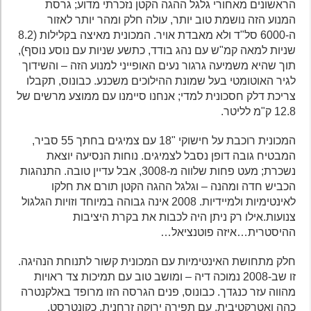
הראשונים מאחורי גלגל ההגה הקטן נזכרתי מדוע; גרסת
המנוע הזה נושמת טוב יותר, עולה חלק ומהר יותר לאזור
ה-6000 סל"ד ולא מאבדת אויר. המכונית מאיצה בקלילות (8.2
שניות למאה קמ"ש עם נהג בודד, כתשע שניות עם נוסע נוסף),
תוך שהיא משמיעה גרגור נעים האופייני למנוע הזה – והשידוך
לגיר האוטומטי בעל שמונת ההילוכים משכנע. כבונוס, תקבלו
צריכת דלק חסכונית למדי; אנחנו סיימנו עם ממוצע מרשים של
12.8 ק"מ לליטר.
המכונית רוכבת על חישוקי "18 עם צמיגים בחתך 55 סביר,
המבטיח גובה דופן נסבל לצמיגים. נוחות הנסיעה יוצאת
נשכרת; מעט פחות שלווה מ-3008, אבל עדיין טובה. התנהגות
הכביש חדה ומהנה – וגלגל ההגה הקטן תורם את חלקו
לאינטימיות ולמיידיות. 2008 אינה גבוהה במיוחד וזויות הגלגול
צנועות.אילו רק ניתן היה לכבות את בקרת היציבות
ההיסטרית…איזה פוטנציאל…
חלק מתחושת האינטימיות עם המכונית קשור לתנוחת הנהיגה.
זו שב-2008 נמוכה דיה – ומושב טוב עם תמיכות צד ראויות
מהווה עזר כנגדך. כבונוס, פנים הגרסה הזו מרופד באלקנטרה
כהה ואטרקטיבית, עם תפירה ירוקה זרחנית, כקונטרסט.