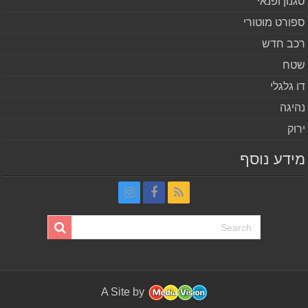
נון ופנאי
ורט מוטורי
ב חדש
ח
 גלגלי
יגה
וק
דע נוסף
A Site by