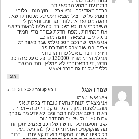
בתור רכב חלופי .
הדגם עם המנוע החלש יותר.
הרכב מאוד יפה , זריז אבל… חוץ מזה…כלום!
המנוע שלושה ציל' מוציא רעש של מכסחת דשא ,
ההגה מסתער את לוח המחוונים ותאמין לי
ששיחקתי איתו לא מעט כדי להצליח לראות בקושי
את המהירות , מפתן הדלת גבוהה מדי ותמיד
נתקלתי בו ביציאה החוצה מהרכב.
אני מאמין שהרכב חסכוני למי שגר באזור תל
אביב והמישור אבל פחות בחיפה.
היו עוד דברים אבל פרח מזיכרוני.
אני לא הייתי מוריד 130000 ₪ פלוס על כזה רכב
חדש , די התאכזבתי ולא ממליץ , נותן הרגשה
כללית של נהיגה ברכב צעצוע.
הגב
שמרון אנגל
1 באוקטובר 2022 at 18:31
איש איש וטעמו.
אני מצאתי תנוחת נהיגה טובה די בקלות. אני
אוהב לשבת נמוך, ההגה מוקם די גבוה – ועדיין,
ראיתי היטב את לוח המחוונים. לא יודע מה גובהך,
עם ה-1.70 מ' שלי זה הסתדר טוב.
לגבי הטענה של תחושה של רכב צעצוע, יתכן וזה
מה שהקוקפיט העתידני גרם לך להרגיש. בעיני
הקוקפיט השונה והמקורי הוא דווקא יתרון – ברוב