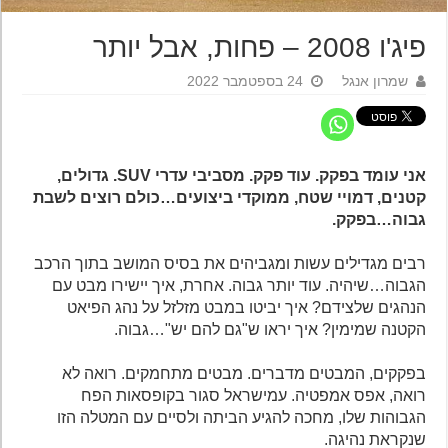
פיג'ו 2008 – פחות, אבל יותר
שמרון אנגל
24 בספטמבר 2022
אני עומד בפקק. עוד פקק. מסביבי עדרי SUV. גדולים,
קטנים, דמויי שטח, ממוקדי ביצועים…כולם רוצים לשבת
גבוה…בפקק.
רבים מגדילים עשות ומגביהים את בסיס המושב בתוך הרכב
הגבוה…שיהיה. עוד יותר גבוה. אחרת, איך יישירו מבט עם
הנהגים שלצידם? איך יביטו במבט מזלזל על נהג הפיאט
הקטנה שמימין? איך יראו ש"גם להם יש"…גבוה.
בפקקים, המבטים מדברים. מבטים מתחמקים. רואה לא
רואה, אפס אמפטיה. עמישראל סגור בקופסאות הפח
הגבוהות שלו, מחכה להגיע הביתה ולסיים עם המטלה הזו
שנקראת נהיגה.