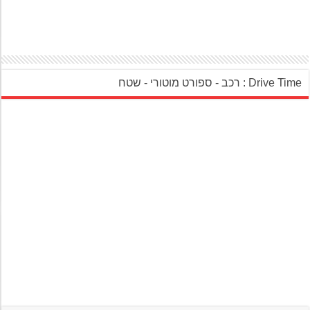
‎Drive Ti : רכב - ספורט מוטורי - שטח‎