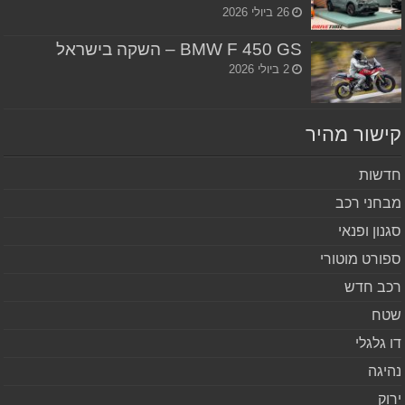
26 ביולי 2026
BMW F 450 GS – השקה בישראל
2 ביולי 2026
שור מהיר
שות
חני רכב
נון ופנאי
ורט מוטורי
ב חדש
ח
 גלגלי
יגה
וק