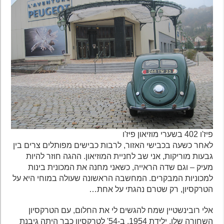
פיז'ו 402 בשערי מוזיאון פיז'ו
לאחר כשעה בכבישי האזור, לרבות כבישים מפותלים צרים בין
גבעות מוריקות, אני שב לחניית המוזיאון. ההגה חוזר להיות
מעיק – וגם שדה הראייה, כשאני מחנה את המכונית בינות
למכוניות המבקרים. המחשבה הראשונה שעולה במוחי היא על
הטרקסיון, רק שטרם נהגתי על אחת…
אלי רובינשטיין שמח להגשים לי את החלום, עם הטרקסיון
השחורה שלו, ילידת 1954. ב-54' לטרקסיון כבר היתה גיבנת