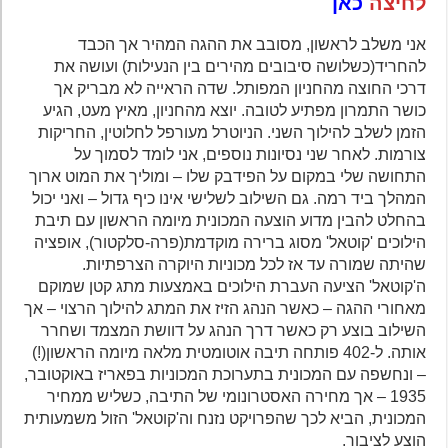
לחיצה
כאן
אני משלב לראשון, מסובב את ההגה המהיר אך הכבד
להחריד(כשלושה סיבובים מהירים בין הנעילות) ועושה את
דרכי החוצה מהחניון המפותל. שדה הראייה לא מבריק אך
כושר התמרון מפתיע לטובה. יוצא מהחניון, מאיץ מעט, הגיע
הזמן לשלב להילוך השני. הניוטרל מעורפל לחלוטין, החריקות
צורמות. לאחר שני נסיונות נוספים, אני לומד לסמוך על
התחושה שלי במקום על הפידבק שלו – ומוליך את המוט ארוך
המהלך ביד רמה. גם השילוב לשלישי אינו כיף גדול – ואני יכול
בהחלט להבין מדוע הוצעה המכונית מיומה הראשון עם תיבת
הילוכים 'קוטאל' מסוג ברירה מוקדמת(פרה-סלקטור), אופציה
שהיתה שמורה עד אז לכל מכוניות היוקרה הצרפתיות.
ה'קוטאל' הציעה העברת הילוכים באמצעות מתג קטן שמוקם
מאחורי ההגה – כאשר הנהג הזיז את המתג להילוך הרצוי – אך
השילוב בוצע רק כאשר דרך הנהג על דוושת המצמד ושחרר
אותה. ל-402 פותחה תיבה אוטומטית מלאה מיומה הראשון(!)
– ונחשפה עם המכונית בתערוכת המכוניות בפאריז באוקטובר,
1935 – אך מחירה האסטרונומי של התיבה, כשליש ממחיר
המכונית, הביא לכך שהפרויקט נזנח וה'קוטאל' הזול משמעותית
הוצע לציבור.