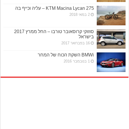
KTM Macina Lycan 275 – עליה וכייף בה
2 במאי 2018
סוזוקי קרוסאובר טורבו – החל ממרץ 2017
בישראל
16 בפברואר 2017
BMWi השקת הכוח של המחר
1 בנובמבר 2016