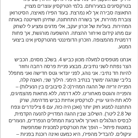
בטרקסיונים בצעירותם. בלמי הטרקסיון עוצרים מצויין,
התאוצה סבירה אך לא נמרצת. בעוד הפיז'ו מאיצה, הסיטרואן
צוברת מהירות, אך בשורה התחתונה, שתיהן תשייטנה באותה
המהירות. בעליות של זכרון יעקב, אלי מדגים ומציע לי לשחק
עם מתג קידום ואיחור ההצתה. ההשפעה מורגשת, אך פחות
דרמטית מהמצופה. הזכרון הדומיננטי מהטרקסיון אינו ביצועי
המנוע.
אנחנו מטפסים למעלה מכוון כביש 4. בשלב מסוים, הכביש
הצר נפתח לשני נתיבים, מבצע פניית פרסה רחבה וחוזר
להיות חד נתיבי. אני נוהג, לפני יונדאי גטס חדישה ואני מתפלל
בליבי שנהגה ימשיך בנתיב הימני. הילוך שני, האצה קלה,
הפנייה זריזה של ההגה המהיר(כ-2 סיבובים בין הנעילות) –
והפנייה והגטס מאחורינו. ללא דרמה, ללא מחאות מהצמיגים,
ללא תת-היגוי עויין. לטרקסיון אחיזת כביש מדהימה, שרק
התחננה למנוע חזק יותר (ואכן היה כזה, עם 6 צילינדרים ונפח
של 2.8 ליטר). השילוב שבין ההגה המדוייק להנעה הקדמית,
לבסיס הגלגלים הארוך ולארבעת המתלים הנפרדים, הנעזרים
במוטות פיתול – הופך את הטרקסיון למכונית שמחפשת
עיקולים. להבדיל מהפיז'ו, היא כמעט ואינה רוכנת בפניות –