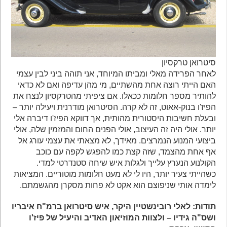
סיטרואן טרקסיון
לאחר הפרידה מאלי ומביתו המיוחד, אני תוהה ביני לבין עצמי
האם הייתי רוצה אחת מהשתיים, מי מהן עדיפה ואם לא כדאי
להותיר מספר חלומות ככאלו. אם ציפיתי מהטרקסיון לנצח את
הפיז'ו בנוק-אאוט, זה לא קרה. הסיטרואן מודרנית ויעילה יותר –
ובעלת חשיבות היסטורית מהותית, אך דווקא הפיז'ו דיברה אלי
יותר. אולי היה זה העיצוב, אולי הפנים החום והמזמין שלה, אולי
ביצועי המנוע הנמרצים. מאידך, לא מצאתי את עצמי עורג אל
אף אחת מהצמד, שזה קצת כמו להפגש לקפה עם כוכב
הקולנוע הנערץ עלייך ולגלות איש שיחה סטנדרטי למדי.
כשהייתי צעיר יותר, היו לי לא מעט חלומות מוטוריים. המציאות
לימדה אותי שניפוצם הוא אקט לא פחות מסקרן מהגשמתם.
תודות: לאלי רובינשטיין היקר, איש סיטרואן ברמ"ח איבריו
ושס"ה גידיו – ולצוות המוזיאון האדיב והיעיל של פיז'ו