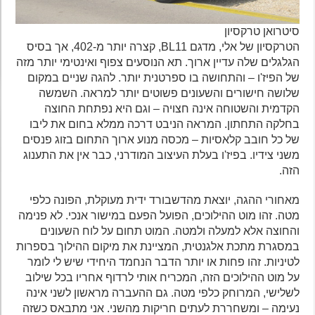
סיטרואן טרקסיון
הטרקסיון של אלי, מדגם BL11, קצרה יותר מ-402, אך בסיס
הגלגלים שלה עדיין ארוך. תא הנוסעים צפוף ואינטימי יותר מזה
של הפיז'ו – והתחושה בו ספרטנית יותר. להגה שניים במקום
שלושה חישורים והשעונים פשוטים יותר למראה. השמשה
הקדמית והשטוחה אינה חצויה – וגם היא נפתחת החוצה
בחלקה התחתון. המראה הניבט דרכה ממלא בחום את ליבו
של כל חובב קלאסיות – מכסה מנוע ארוך התחום בזוג פנסים
משני צידיו. בפיז'ו בעלת העיצוב המודרני, כבר אין את התענוג
הזה.
מאחורי ההגה, יוצאת מהדשבורד ידית מעוקלת, הפונה כלפי
מטה. זהו מוט ההילוכים, הפועל הפעם במישור אנכי. לא פנימה
והחוצה אלא למעלה ולמטה. המוט תחום על לוח השעונים
במסגרת מתכת אלגנטית, המציינת את מיקום ההילוך בספרות
לטיניות. זהו פחות או יותר הדבר הנחמד היחידי שיש לי לומר
על מוט ההילוכים הזה, המכריח אותי לרדוף אחריו בכל שילוב
לשלישי, המרוחק כלפי מטה. גם ההעברה מראשון לשני אינה
נעימה – ומשחררת לעתים חריקות מהשני. אני מתבאס כשזה