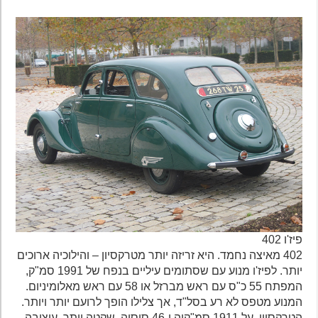
פיז'ו 402
402 מאיצה נחמד. היא זריזה יותר מטרקסיון – והילוכיה ארוכים
יותר. לפיז'ו מנוע עם שסתומים עיליים בנפח של 1991 סמ"ק,
המפתח 55 כ"ס עם ראש מברזל או 58 עם ראש מאלומיניום.
המנוע מטפס לא רע בסל"ד, אך צלילו הופך לרועם יותר ויותר.
הטרקסיון, על 1911 סמ"קיה ו-46 סוסיה, שקטה יותר. עיצובה