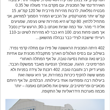
האוירודינמי של המכונית, עם מקדם גרר מעולה של 0.35
מבטיח נפלאות, לרבות מהירות מירבית של 120 קמ"ש, 15
קמ"ש יותר מהטרקסיון. על הכביש המהיר הסמוך למוזיאון, אני
מתחיל ללחוץ. 80 קמ"ש היא מהירות שיוט נעימה, שמגיעים
אליה די מהר. עוד כמה שניות ואנחנו ב-90, הרעש עדיין נסבל
אך מעט פחות נעים. 100 היא כבר לא מהירות לשיוט וב-110
רעייתי שישבה לצידי כבר נבהלה מהשאון…
402 היתה המכונית הראשונה של פיז'ו עם מתלה קדמי נפרד.
בשילוב עם בסיס הגלגלים הארוך מתקבלת מכונית עם אחיזת
כביש נאה ונוחות נסיעה טובה, על אף המתלה האחורי
הפרימיטיבי. ההגה, שבמהלך הנסיעה מאבד ממשקלו הכבד,
מציע דיוק רב ותגובה טובה. 402 רוכנת על צידה בפניות ולא
ממש ששה להקיף כיכרות במהירות, אך היא עושה זאת
ביעילות רבה ומפתיעה אותי ביעילותה. הבלמים, על אף היותם
מכאניים ופרימיטיבים, עושים את מלאכתם נאמנה – יותר
מכמה מערכות הידראוליות של התקופה.