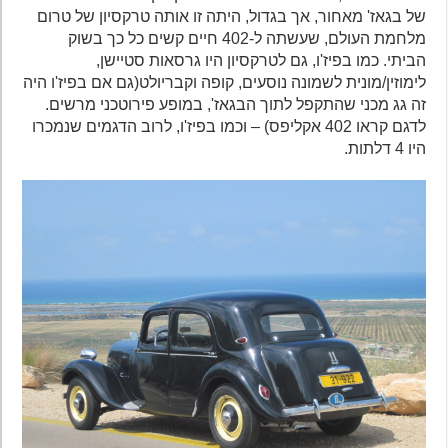
של בגאז' מאחור, אך בגדול, היתה זו אותה טרקסיון של טרום
מלחמת העולם, שעשתה ל-402 חיים קשים כל כך בשוק
הביתי. כמו בפיז'ו, גם לטרקסיון היו גרסאות סטיישן,
לימוזין/מונית לשמונה נוסעים, קופה וקבריולט(גם אם בפיז'ו היה
זה גג מכני שהתקפל לתוך הבגאז', במופע פירוטכני מרשים.
לדגם קראו 402 אקליפס) – וכמו בפיז'ו, לרוב הדגמים שנמכרו
היו 4 דלתות.