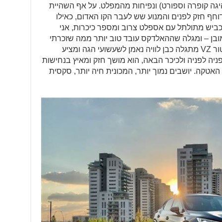
גה קופרה וספורט) ונפיחות מהמפלט. על אף השהיית
דוחף חזק לפנים והמנוע שש לעבר הקו האדום, כאילו
בקונצרן VAG השמרן. בכביש מתולתל עם אספלט צרוב ומספר כיכרות, אני
ובן – ומגלה שההאלדקס עובד טוב יותר ממה שזכרתי
מהקופרטקה של פברואר 2020. פורמנטור VZ מתגלה כבן לוויה נאמן לשעשועי הגה ומציע
מפניה לפניה ולכיכר הבאה, הוא מושך חזק ומאיץ בנחישות
 האטקה. יושבים נמוך יותר, המכונית חיה יותר, סקסית