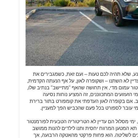
S ספורטיבי משכנע, שלא תהיה לכם טעות – ועם זאת, כשמגבירים את
דיין לא השתנו – ושקופרה לאון, על אף הנעתה הקדמית,
טור עמום מדי, אין תחושה שהאף "מתיישב" בנתיב שלו,
י הזעזועים המתכווננים, זה המציע נוחות נסיעה
ב. אם בקופרה לאון העדפתי את קומפורט בתור ברירת
י עובר לספורט בכל פעם שהכביש הפך למעניין.
 ימי מסלול הם עדיין לא הטריטוריה הטבעית לפורמנטור
 תא המטען המרווח יחסית ותנו לילדים להנות ממושב
תנים לשליטה. הוא פחות פרקטי מהאטקה הרבועה, אך