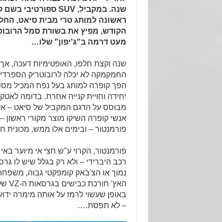
שנה. במקביל, SUV ספורט
ראשונה למותג טרי מבית סיאט, החל
הקודש, מפיץ את בשורת סמל הרובוט
מעט דרמה ב"ג'יפון" שלו…
שנה וקצת חלפו, האופטימיות דעכה, אך
החמקמקה לא יכלה לרובוטריק הספרדי.
הפך קופרה למותג בעל נפח המכיל מספר
יחידה וחויית קנייה אחרת. בדומה לאטק
מבוסס על הדגם המקביל של סיאט – אלא
פורמנטור – ובימים אלו ממש, מכונית ח
פורמנטור, הקרוי ע"ש חצי אי מיוער באי 
נמוך או הצ'באק קומפקטי גבוה, משפחת
האץ' ח
באופן שעשוי לרמז על אותה מימרה ידו
– לא תפסת….