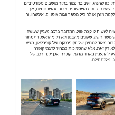
. כזו שהנהג יושב בה נמוך בתוך מושבים ספורטיביים
 כזו שאינה גבוהה משמעותית מרוב המשפחתיות, אך
 לקנות מזרן או להוביל מספר זוגות אופניים. איכשהו, זה
ככזה או אחר עשויה לעשות לו קצת עוול. המדובר ברכב מעניין שעושה
ב שעושה חשק, שקונים מהבטן ולא רק מהראש. התמחור
– 260 אלף ש"ח – קרוב מאוד למחירן של הקופרטקה ושל קופרלאון, מציע
לא רק זאת, אלא שהסמיכות במחיר לדגמי קופרה
ע להתעניין באחד מדגמי קופרה, אכן יקנה רכב של
בו מלכתחילה.