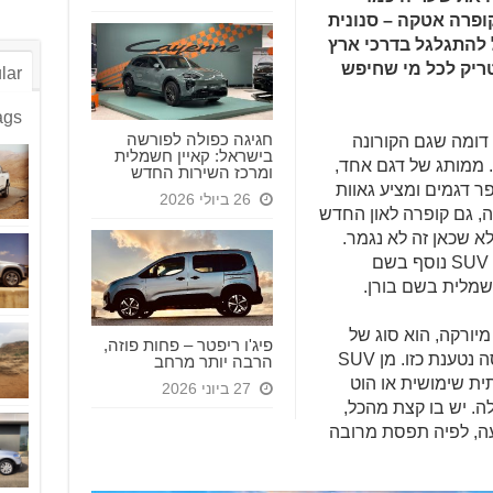
יבי בשם קופרה אטקה – סנונית
 להתגלגל בדרכי ארץ
ריק לכל מי שחיפש
lar
ags
חגיגה כפולה לפורשה
 דומה שגם הקורונה
בישראל: קאיין חשמלית
 ממותג של דגם אחד,
ומרכז השירות החדש
 דגמים ומציע גאוות
26 ביולי 2026
ה, גם קופרה לאון החדש
 שכאן זה לא נגמר.
אנשי קופרה השיקו מוצר מקורי ראשון – SUV נוסף בשם
שמלית בשם בורן.
מיורקה, הוא סוג של
פיג'ו ריפטר – פחות פוזה,
רכב היברידי – ולא רק בגלל שיש לו גרסה נטענת כזו. מן SUV
הרבה יותר מרחב
ית שימושית או הוט
27 ביוני 2026
ורכת כבישים בגרסאות ה-VZ שלה. יש בו קצת מהכל,
עה, לפיה תפסת מרובה