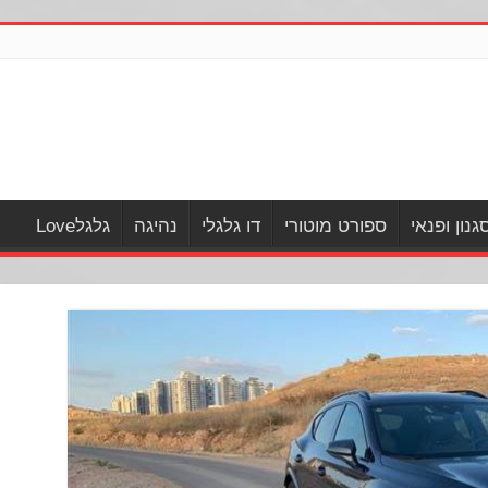
גנון ופנאי
ספורט מוטורי
דו גלגלי
נהיגה
גלגלLove