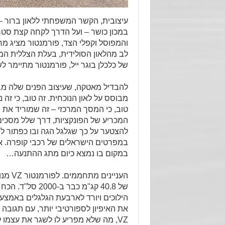
עיצובית, הקשר המשפחתי ללאון ברור – ו
במכון כושר – ועל הדרך לקחה קצת סטרו
והמפוסל וקפלי הצד, פורמנטור מציג מר
לב מהלאון הסולידית, בעלת הצללית ה
של כלכלן בוגר ייל, פורמנטור מתיימר ל
להבדיל מאטקה, שעיצוב הפנים שלה מבו
מבוסס על לאון הנוכחית. זה טוב, כי זה 
טוב, כי המסך המרכזי – זה שמוריד את פ
המכריע של הפונקציות, דרך שלל מסכים 
להצטער על כך שגלגל הגה ובו כפתור לב
במפרטים הישראלים של רכבי קופרה. א
במקום בו נמצא כיום מתג ההתנעה…
הילוכים ויורד לארבעת הגלגלים באמצע