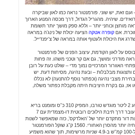
עם זאת, יש שוני. פורמנטור נראה כמו לאון שביקרה
אידים. שיהיה. מהגריל הגדול, דרך מכסה המנוע הארוך
אה מוחצן וכוחני יותר – וללא ספק מושך יותר תשומת
מוכרת. אם
קופרה אטקה
הציעה יכולת של נינג'ה במראה
שדרג את היכולת ולעטוף אותה במראה של צ'יפנדייל.
סס על לאון הקודמת, עיצוב הפנים של פורמנטור
נראה מודרני ומושך, גם אם קר וטכני משהו. זה פחות
תחי האוורור המרכזיים נמוך מדי – שולט כעת על רובן
ותצוגות מבלבלות – ובעת נהיגה, מסיחות דעת. יש
חירת מצבי נהיגה (וכפתור נוסף להתנעה) לא נכללו
ו אז, גם בקרת היציבות היתה מקבלת כפתור משלה,
העניינים מתחממים. לפורמנטור VZ מנוע 2 ליטר מוגדש טורבו, המפיק 310 כ"ס ומומנט בריא
של 40.8 קג"מ כבר ב-2000 סל"ד. הכח עובר דרך תיבת הילוכים רובוטית דו-מצמדית עם 7
ות דור מתקדם יותר של 'האלדקס', כזה שמאפשר לשנות
את האיפיון לספורטיבי יותר, עם תגובה חיה יותר מהסרן האחורי. 1560 ק"ג שוקל הפורמנטור
VZ, מה שלא מפריע לו לשגר את עצמו ל-100 קמ"ש ב-4.9 שניות מרשימות, תוך שהוא משמיע