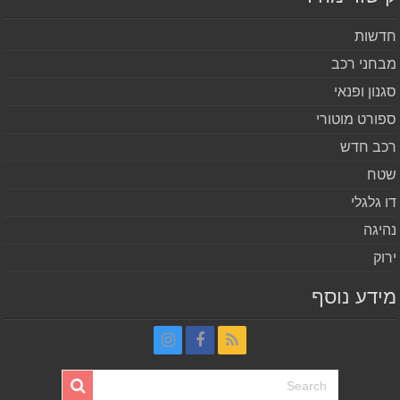
שות
חני רכב
נון ופנאי
ורט מוטורי
ב חדש
ח
 גלגלי
יגה
וק
דע נוסף