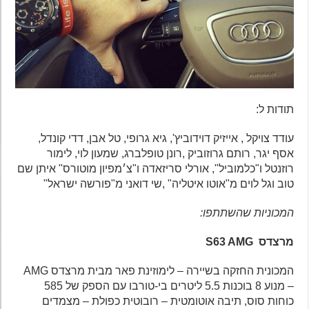
תודות ל:
עודד צויקל , אייזיק דוידוביץ', גיא גרופי, טל אבן, דדי קונדל,
אסף יגר, רותם גרוזוביק ,רונן טופלברג, שמעון לוי, לימור
רוזנטל ו"כלמוביל", אורלי סריזאדה ו"צ׳מפיון מוטורס" איתן שם
טוב וגל לוים מ"אוטו איטליה" ,שי דואני מ"פורשה ישראל"
המכוניות שהשתתפו:
מרצדס S63 AMG
המכונית החזקה בשיירה – לימוזינת פאר מבית מרצדס AMG
– מנוע 8 בוכנות 5.5 ליטרים בי-טורבו עם הספק של 585
כוחות סוס, תיבה אוטומטית – רובוטית כפולת – מצמדים