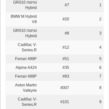
טויוטה GR010
#7
1
Hybrid
BMW M Hybrid
#20
2
V8
טויוטה GR010
#8
3
Hybrid
Cadillac V-
#12
4
Series.R
Ferrari 499P
#51
5
Alpine A424
#35
6
Ferrari 499P
#83
7
Aston Martin
#007
8
Valkyrie
Cadillac V-
#101
9
Series.R