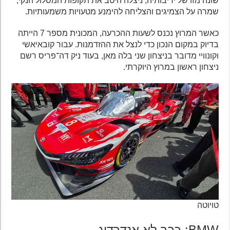
שונה מזו של יריבותיה, ניצלה היטב את תקופות המסלול הנקי,
שמרה על הצמיגים והצליחה להימנע מטעויות משמעותיות.
כאשר המרוץ נכנס לשעות ההכרעה, המכונית מספר 7 הייתה
בדיוק במקום הנכון כדי לנצל את ההזדמנות. עבור קובאיאשי
וקונוויי מדובר בניצחון שני בלה מאן, בעוד ניק דה־פריס רשם
ניצחון ראשון במרוץ היוקרתי.
טויוטה
BMW: כבר לא אנדרדוג