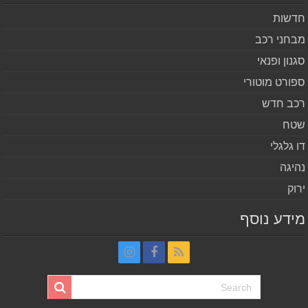
שות
חני רכב
נון ופנאי
ורט מוטורי
ב חדש
ח
 גלגלי
יגה
וק
דע נוסף