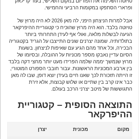
טויוטה השלימה את הפודיום במקום השלישי, בעוד קדילאק
ופרארי הסתפקו במקומות הרביעי והחמישי.
אבל למרות הניצחון היפני, לה מאן 2026 לא היה מרוץ של
טויוטה בלבד. הוא היה מרוץ שהוכיח כי קטגוריית ההיפרקאר
הגיעה לבשלות מלאה, ואולי אף לעידן התחרותי ביותר
בתולדותיה. שמונה יצרנים שונים התייצבו על הגריד בקטגוריה
הבכירה, וכל אחד מהם הגיע עם שאיפות לניצחון. בשעות
הסיום עדיין נאבקו מספר מכוניות על ההובלה, ובסיומו של
מרוץ שנמשך יממה שלמה הפרידו מעט יותר מחצי דקה בלבד
בין ארבע המכוניות הראשונות. עבור חובבי הספורט המוטורי,
זו הייתה תזכורת לכך שאנו חיים בעידן יוצא דופן, שבו לה מאן
כבר אינו קרב בין שתיים או שלוש קבוצות, אלא זירת
התגוששות של מיטב יצרני הרכב בעולם.
התוצאה הסופית – קטגוריית
ההיפרקאר
מקום
מכונית
יצרן