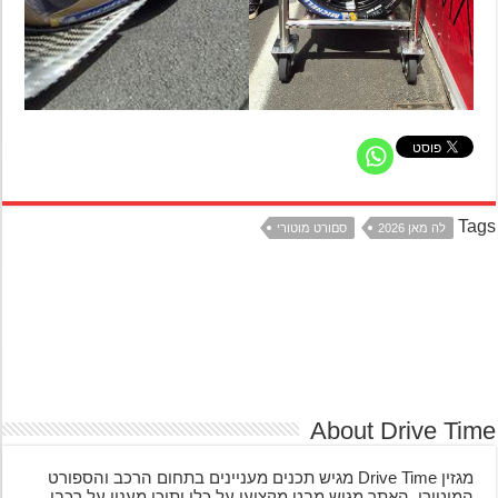
Ta
לה מאן 2026
סםורט מוטורי
About Drive Ti
מגזין Drive Time מגיש תכנים מעניינים בתחום הרכב והספורט
המוטורי. האתר מגיש מבט מקצועי על כלי ותוכן מענין על רכבי