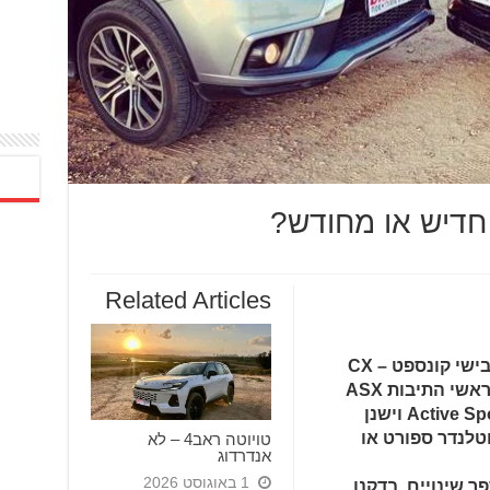
Related Articles
ASX הושק ב-2009 והתבסס על מיצובישי קונספט – CX
שהוצג בתערוכת פרנקפורט ב-2007. ראשי התיבות ASX
מייצגות את המילים Active Sports Crossover וישנן
טלנדר ספורט או
טויוטה ראב4 – לא
אנדרדוג
1 באוגוסט 2026
 ASX שעבר מספר שינויים. בדקנו