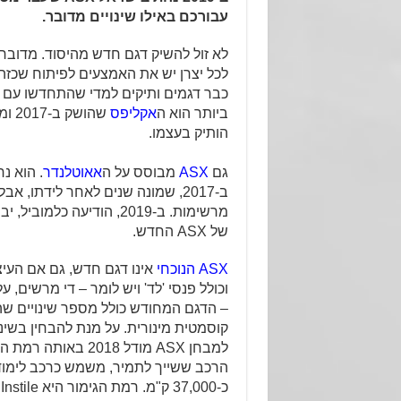
עבורכם באילו שינויים מדובר.
לא זול להשיק דגם חדש מהיסוד. מדוב
לכל יצרן יש את האמצעים לפיתוח שכזה.
כבר דגמים ותיקים למדי שהתחדשו עם 
ביותר הוא ה
אקליפס
שהוש
הותיק בעצמו.
גם
ASX
מבוסס על ה
אאוטלנדר
. הוא נ
ב-2017, שמונה שנים לאחר לידתו, א
מרשימות. ב-2019, הודיעה כלמ
של ASX החדש.
ASX הנוכחי
אינו דגם חדש, גם אם העיצ
וכולל פנסי 'לד' ויש לומר – די מרשים, 
– הדגם המחודש כולל מספר שינויים ש
קוסמטית מינורית. על מנת להבחין בשינו
למבחן ASX מודל 2018 באותה רמת הגימור.
הרכב ששייך לתמיר, משמש כרכב לימוד 
כ-37,000 ק"מ. רמת הגימור היא Instile האמצעית, ממש כמו זו של רכב המבחן שלנו.