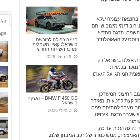
ר בהוצאה עצומה שלא
lar
 רוב דגמי מיצובישי הם
השנים. הדגם החדש
ags
חגיגה כפולה לפורשה
ק ב-2017 ומבוסס על האאוטלנדר
בישראל: קאיין חשמלית
ומרכז השירות החדש
26 ביולי 2026
חת אצלנו בישראל רק
בל נמכר בכמויות
וביל, יבואנית המותג, על הגעתו
וב החיצוני המעודכן
BMW F 450 GS – השקה
עלול קצת להטעות. מאידך
בישראל
הם מעבר למתיחת פנים
2 ביולי 2026
י שעבר הדגם, צירפנו
נהיגה ועבר, עד כה,