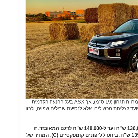
הנמכת מרכז הכובד צמצמה במעט את מרווח הגחון (19 ס"מ), אך ASX בעל ההנעה הקדמית
ועד לצליחת מכשולים, אלא לנסיעת שבילים שפויה, ולכזו
מיצובישי ASX מתומחרת החל ב-136,000 ש"ח ועד ל-148,000 ש"ח לדגם המאובזר. זו
הנבחנת – גרסת האמצע, עולה 139,000 ש"ח. ביחס לג'יפונים קומפקטיים (Cׂׂ), המחיר של