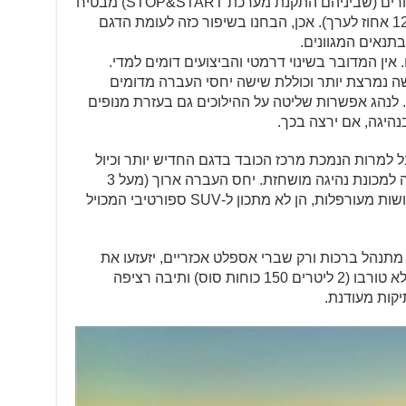
אירופאית (ולא אמריקאית) ותודות לשיפורים (שביניהם התקנת מערכת STOP&START) מבטיח
היצרן שיפור צריכת דלק (בשיעור של כ-12 אחוז לערך). אכן, הבחנו בשיפור כזה לעומת הדגם
 אין המדובר בשינוי דרמטי והביצועים דומים למדי.
ה נמרצת יותר וכוללת שישה יחסי העברה מדומים
 לנהג אפשרות שליטה על ההילוכים גם בעזרת מנופים
נהיגה, אם ירצה בכך.
בל למרות הנמכת מרכז הכובד בדגם החדיש יותר וכיול
שונה, המיצובישי המוגבהת הזו לא הפכה למכונת נהיגה מושחזת. יחס העברה ארוך (מעל 3
סיבובים מנעילה לנעילה) של ההגה ותחושות מעורפלות, הן לא מתכון ל-SUV ספורטיבי המכויל
ת, מתנהל ברכות ורק שברי אספלט אכזריים, יזעזעו את
המרכב שלו. שילוב בין מנוע גדול-נפח ללא טורבו (2 ליטרים 150 כוחות סוס) ותיבה רציפה
יקות מעודנת.