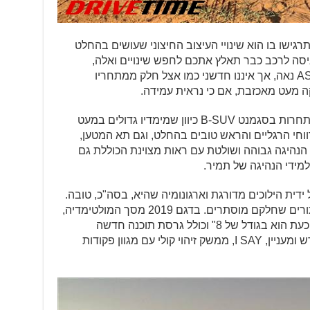
גישו בו הוא שינויי העיצוב החיצוני שעושים בהחלט
ניסה לרכב כבר תאלץ אתכם לחפש שינויים ואלה,
בהחלט, מינוריים. תא הנוסעים של ה-ASX נאה, אך איננו חדשני כמו אצל חלק ממתחריו
ה מעט מאכזבת, אם כי נראית עמידה.
ה-ASX מציע מרווח פנים טוב ביחס למתחרות בסגמנט B-SUV כיוון שמימדיו גדולים במעט
חי הרגליים והראש טובים בהחלט, וגם תא המטען,
ק. תנוחת הנהיגה גבוהה ושולטת עם ראות מצוינת הכוללת גם
למידי הנהיגה של תמיר.
לל ידית הילוכים מדורגת וארגונומיה שהיא, בסה"כ, טובה.
טובה אך לא מושלמת, בשל פיזור הכפתורים שחלקם מוסתרים. בדגם 2019 מסך המולטימדיה,
שגם הוא בהתקנה מקומית, גדל במעט וכעת הוא בגודל של 8" וכולל גרסת תוכנה חדשה
(הניתנת לעדכון מעת לעת) עם פיצ'ר חדש ומעניין, I SAY, ממשק זיהוי קולי עם מגוון פקודות