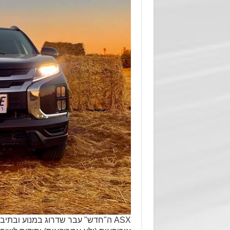
ASX ה"חדש" עבר שדרוג במנוע ובתיב