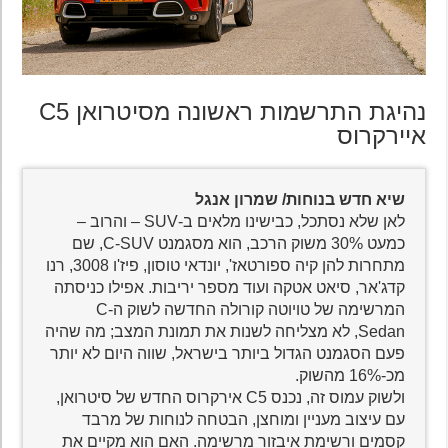
נהיגת התרשמות ראשונה מסיטרואן C5
איירקרוס
שיא חדש בנוחות/ שמרון אנגל
לאן שלא נסתכל, כבישינו מלאים ב-SUV – והרוב –
כמעט 30% משוק הרכב, הוא מסגמנט C-SUV, שם
מתחרות להן קיה ספורטאז', יונדאי טוסון, פיז'ו 3008, רנו
קדג'אר, סיאט אטקה ועוד מספר יריבות. אפילו כניסתה
המרשימה של טויוטה קורולה החדשה לשוק ה-C
Sedan, לא מצליחה לשנות את תמונת המצב; מה שהיה
פעם הסגמנט הגדול ביותר בישראל, שווה היום לא יותר
מכ-16% מהשוק.
ולשוק עמוס זה, נכנס C5 אירקרוס החדש של סיטרואן,
עם עיצוב מעניין ומוחצן, הבטחה לנוחות של מרבד
קסמים ורשימת איבזור מרשימה. האם הוא מקיים את