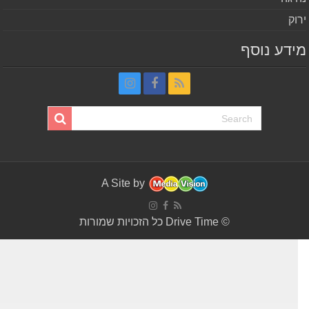
וק
דע נוסף
A Site by
© Drive Time כל הזכויות שמורות