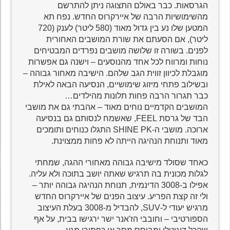
הגרסאות. כבר באולם התצוגה ניתן להתרשם
מהשימושיות הרבה של איירקרוס החדש. נפח תא
המטען שלו נע בין גדול מאוד (580 ליטר) לענק (720
ליטר), אם הסעתם את שורת המושבים האחורית
לפנים. בשורה זו שלושה מושבים נפרדים המבטיחים
נוחות ומרווח לכל אחד מהנוסעים – וישנה גם אפשרות
מוגבלת לכיוון זווית הגב שלהם. הישיבה מאחור גבוהה –
ובשילוב פתחי מיזוג שימושיים, הנסיעה הבאה לאילת
כבר תגרור הרבה פחות תלונות מהילדים…
המושבים הקדמיים נוחים מאוד – אהבתי גם את מושבי
הבד של גרסת FEEL, שאשמח לנסותם גם בנסיעה
ארוכה. מושבי ה-SHINE PK התגלו כנוחים ותומכים
מאוד ותנוחת הנהיגה הייתה לא פחות ממצוינת.
כאחד שסולד מישיבה גבוהה מאחורי ההגה, שמחתי
לגלות מכונית בה תרגיש שאתה יושב בתוכה ולא עליה.
אפילו ב-3008 הדינמית, תנוחת הנהיגה גבוהה יותר –
ולי זה קצת הפריע. עיצוב הפנים של איירקרוס החדש
מרגיש יעודי ל-SUV, להבדיל מ-3008 בעלת העיצוב
הספורטיבי – וחובבי הז'אנר ישר ירגישו בבית, על אף