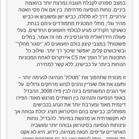
במצב ספורט לקבלת תגובה נמרצת יותר בהאצות
ביניים. נוחות הנסיעה מדהימה; בין אם אלו פסי האטה
עירוניים, דרך לא סלולה, כביש ישן ומשובש או כביש
מהיר וגלי, מתלי המכונית מתמודדים עימם בנחת,
כשעיקר הקרדיט מגיע לבולמי הזעזועים החדשים, בעלי
פעולה הידראולית פרוגרסיבית. מה זה אומר, במלים
פשוטות? במצבי קיצון בולם הזעזועים לא "יסגור מהלך"
ובשיבושים קלים, יאפשר שיכוך רך יותר. שילוב כל
התכונות הנ"ל הופך את C5 איירקרוס לאחת המכוניות
הנוחות ביותר על כבישינו, ללא קשר למחירה.
זו מכונית שתהפוך את "מטלת" הנהיגה לנעימה יותר –
ותענג את אלו שעדיין נהנים לנהוג מרחקים גדולים. על
אף הגנים המשותפים בינה לבין פיז'ו 3008, ההבדל
באופי הנסיעה והנהיגה בין השתיים מורגש מאוד: הפיז'ו
דינמית מאוד ומערבת יותר את הנהג בכבישים
מפותלים, כבישים בהם הסיטרואן תציג יכולת גבוהה אך
לא תקשורתית או מרגשת במיוחד. להבדיל, נוחות
ונינוחות הנסיעה בסיטרואן גבוהה יותר ומושביה
האחוריים עדיפים. הנאה מנהיגה, כידוע, היא לא אקט
חד מימדי – וניתן להפיק עונג רב גם ממכוניות שאינן