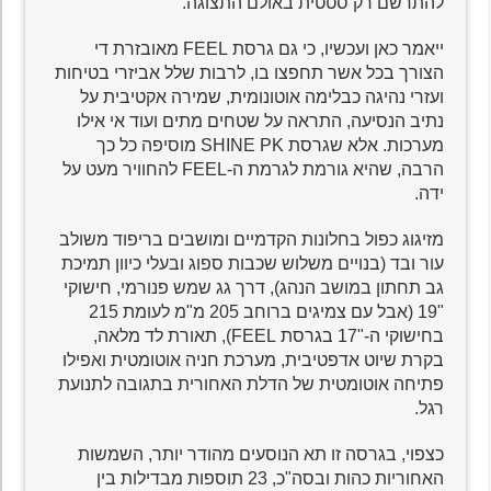
להתרשם רק סטטית באולם התצוגה.
ייאמר כאן ועכשיו, כי גם גרסת FEEL מאובזרת די
הצורך בכל אשר תחפצו בו, לרבות שלל אביזרי בטיחות
ועזרי נהיגה כבלימה אוטונומית, שמירה אקטיבית על
נתיב הנסיעה, התראה על שטחים מתים ועוד אי אילו
מערכות. אלא שגרסת SHINE PK מוסיפה כל כך
הרבה, שהיא גורמת לגרמת ה-FEEL להחוויר מעט על
ידה.
מזיגוג כפול בחלונות הקדמיים ומושבים בריפוד משולב
עור ובד (בנויים משלוש שכבות ספוג ובעלי כיוון תמיכת
גב תחתון במושב הנהג), דרך גג שמש פנורמי, חישוקי
"19 (אבל עם צמיגים ברוחב 205 מ"מ לעומת 215
בחישוקי ה-"17 בגרסת FEEL), תאורת לד מלאה,
בקרת שיוט אדפטיבית, מערכת חניה אוטומטית ואפילו
פתיחה אוטומטית של הדלת האחורית בתגובה לתנועת
רגל.
כצפוי, בגרסה זו תא הנוסעים מהודר יותר, השמשות
האחוריות כהות ובסה"כ, 23 תוספות מבדילות בין