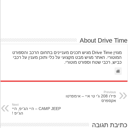
About Drive Ti
מגזין Drive Time מגיש תכנים מעניינים בתחום הרכב והספורט
המוטורי. האתר מגיש מבט מקצועי על כלי ותוכן מענין על רכבי
כביש, רכבי שטח וספורט מוטורי.
Previous
פיז'ו 208 ג'י טי איי – אימפרטו
אקספרס
Next
CAMP JEEP – היי הג'יפ, היי
הג'יפ !
יבת תגובה